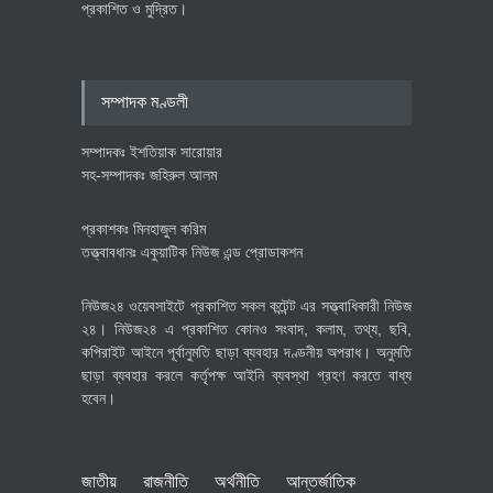
প্রকাশিত ও মুদ্রিত।
বৈশ্বিক প্রতিযোগিতা সক্ষমতা বাড়াতে
পোশাক শিল্পে নতুন উদ্যোগ
অর্থনীতি
July 23, 2026
সম্পাদক মণ্ডলী
সম্পাদকঃ ইশতিয়াক সারোয়ার
সহ-সম্পাদকঃ জহিরুল আলম
প্রকাশকঃ মিনহাজুল করিম
তত্ত্বাবধানঃ একুয়াটিক নিউজ এন্ড প্রোডাকশন
নিউজ২৪ ওয়েবসাইটে প্রকাশিত সকল কন্টেন্ট এর সত্ত্বাধিকারী নিউজ
২৪। নিউজ২৪ এ প্রকাশিত কোনও সংবাদ, কলাম, তথ্য, ছবি,
কপিরাইট আইনে পূর্বানুমতি ছাড়া ব্যবহার দণ্ডনীয় অপরাধ। অনুমতি
ছাড়া ব্যবহার করলে কর্তৃপক্ষ আইনি ব্যবস্থা গ্রহণ করতে বাধ্য
হবেন।
জাতীয়
রাজনীতি
অর্থনীতি
আন্তর্জাতিক