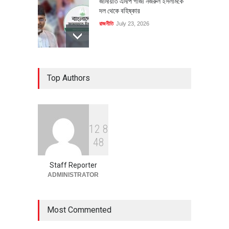
জামায়াত এমপি গাজী নজরুল ইসলামকে
দল থেকে বহিষ্কার
রাজনীতি
July 23, 2026
৪০০ মিলিয়ন ডলারের বিদেশি বিনিয়োগ
Top Authors
বাস্তবায়নের পথে
অর্থনীতি
July 23, 2026
1
2
8
বৈশ্বিক প্রতিযোগিতা সক্ষমতা বাড়াতে
4
8
পোশাক শিল্পে নতুন উদ্যোগ
অর্থনীতি
July 23, 2026
Staff Reporter
ADMINISTRATOR
Most Commented