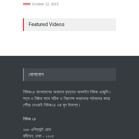
মতামত
October 12, 2013
Featured Videos
যোগাযোগ
নিউজ২৪ বাংলাদেশের অন্যতম বৃহত্তর অনলাইন নিউজ এজেন্সি।
সত্য ও নিষ্ঠার সাথে সঠিক ও নিরপেক্ষ খবরাখবর পাঠকদের কাছে
পৌঁছে দেওয়াই নিউজ২৪ এর মূল উদ্দেশ্য।
নিউজ ২৪
২৬৮ এলিফ্যান্ট রোড
কাঁটাবন, ঢাকা - ১২০৫