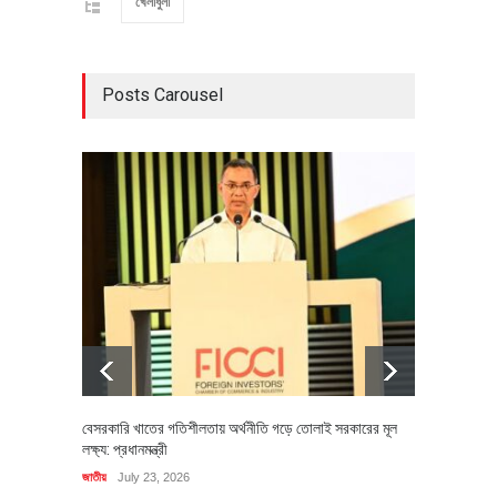
খেলাধুলা
Posts Carousel
বেসরকারি খাতের গতিশীলতায় অর্থনীতি গড়ে তোলাই সরকারের মূল
বহিষ্কৃত 
লক্ষ্য: প্রধানমন্ত্রী
চি‌ঠি
জাতীয়
July 23, 2026
রাজনীতি
J