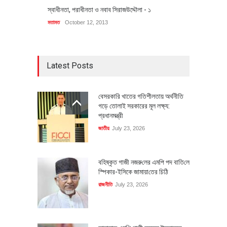
স্বাধীনতা, পরাধীনতা ও নবাব সিরাজউদ্দৌলা - ১
মতামত
October 12, 2013
Latest Posts
বেসরকারি খাতের গতিশীলতায় অর্থনীতি
গড়ে তোলাই সরকারের মূল লক্ষ্য:
প্রধানমন্ত্রী
জাতীয়
July 23, 2026
বহিষ্কৃত গাজী নজরু‌লের এম‌পি পদ বা‌তি‌লে
স্পিকার-ইসিকে জামায়া‌তের চি‌ঠি
রাজনীতি
July 23, 2026