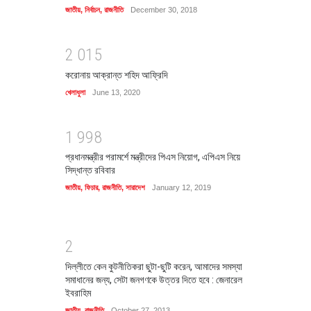
জাতীয়
,
নির্বাচন
,
রাজনীতি
December 30, 2018
2
0
1
5
করোনায় আক্রান্ত শহিদ আফ্রিদি
খেলাধুলা
June 13, 2020
1
9
9
8
প্রধানমন্ত্রীর পরামর্শে মন্ত্রীদের পিএস নিয়োগ, এপিএস নিয়ে
সিদ্ধান্ত রবিবার
জাতীয়
,
ফিচার
,
রাজনীতি
,
সারাদেশ
January 12, 2019
2
দিল্লীতে কেন কুটনীতিকরা ছুটা-ছুটি করেন, আমাদের সমস্যা
সমাধানের জন্য, সেটা জনগণকে উত্তর দিতে হবে : জেনারেল
ইবরাহিম
জাতীয়
,
রাজনীতি
October 27, 2013