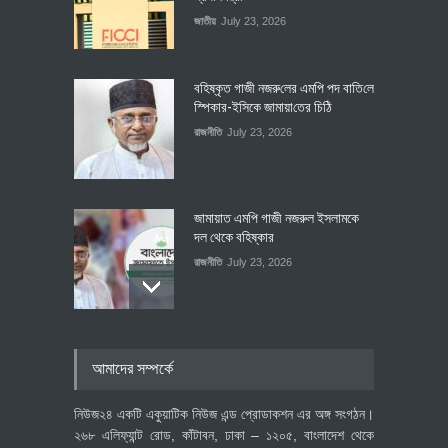
জাতীয়
July 23, 2026
বহিষ্কৃত গাজী নজরু‌লের এম‌পি পদ বা‌তি‌লে
স্পিকার-ইসিকে জামায়া‌তের চি‌ঠি
রাজনীতি
July 23, 2026
জামায়াত এমপি গাজী নজরুল ইসলামকে
দল থেকে বহিষ্কার
রাজনীতি
July 23, 2026
৪০০ মিলিয়ন ডলারের বিদেশি বিনিয়োগ
আমাদের সম্পর্কে
বাস্তবায়নের পথে
অর্থনীতি
July 23, 2026
নিউজ২৪ একটি একুয়াটিক নিউজ এন্ড প্রোডাকশন এর অঙ্গ সংগঠন।
২৬৮ এলিফ্যান্ট রোড, কাঁটাবন, ঢাকা – ১২০৫, বাংলাদেশ থেকে