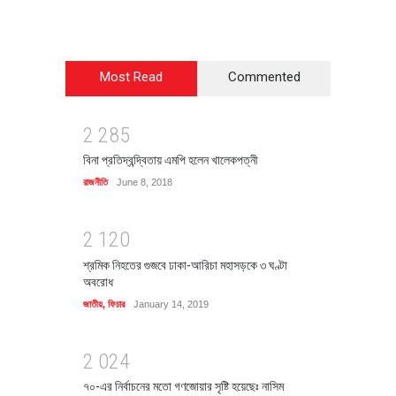
Most Read
Commented
2
2
8
5
বিনা প্রতিদ্বন্দ্বিতায় এমপি হলেন খালেকপত্নী
রাজনীতি
June 8, 2018
2
1
2
0
শ্রমিক নিহতের গুজবে ঢাকা-আরিচা মহাসড়কে ৩ ঘণ্টা
অবরোধ
জাতীয়
,
ফিচার
January 14, 2019
2
0
2
4
৭০-এর নির্বাচনের মতো গণজোয়ার সৃষ্টি হয়েছেঃ নাসিম