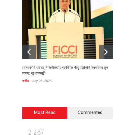
বেসরকারি খাতের গতিশীলতায় অর্থনীতি গড়ে তোলাই সরকারের মূল
বহিষ্কৃত 
লক্ষ্য: প্রধানমন্ত্রী
চি‌ঠি
জাতীয়
July 23, 2026
রাজনীতি
J
Most Read
Commented
2
2
8
7