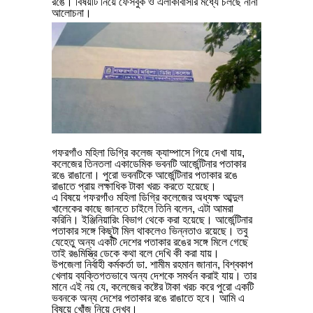
রঙে। বিষয়টি নিয়ে ফেসবুক ও এলাকাবাসীর মধ্যে চলছে নানা
আলোচনা।
গফরগাঁও মহিলা ডিগ্রি কলেজ ক্যাম্পাসে গিয়ে দেখা যায়,
কলেজের তিনতলা একাডেমিক ভবনটি আর্জেন্টিনার পতাকার
রঙে রাঙানো। পুরো ভবনটিকে আর্জেন্টিনার পতাকার রঙে
রাঙাতে প্রায় লক্ষাধিক টাকা খরচ করতে হয়েছে।
এ বিষয়ে গফরগাঁও মহিলা ডিগ্রি কলেজের অধ্যক্ষ আব্দুল
খালেকের কাছে জানতে চাইলে তিনি বলেন, এটা আমরা
করিনি। ইঞ্জিনিয়ারিং বিভাগ থেকে করা হয়েছে। আর্জেন্টিনার
পতাকার সঙ্গে কিছুটা মিল থাকলেও ভিন্নতাও রয়েছে। তবু
যেহেতু অন্য একটি দেশের পতাকার রঙের সঙ্গে মিলে গেছে
তাই রঙমিস্ত্রি ডেকে কথা বলে দেখি কী করা যায়।
উপজেলা নির্বাহী কর্মকর্তা ডা. শামীম রহমান জানান, বিশ্বকাপ
খেলায় ব্যক্তিগতভাবে অন্য দেশকে সমর্থন করাই যায়। তার
মানে এই নয় যে, কলেজের কষ্টের টাকা খরচ করে পুরো একটি
ভবনকে অন্য দেশের পতাকার রঙে রাঙাতে হবে। আমি এ
বিষয়ে খোঁজ নিয়ে দেখব।