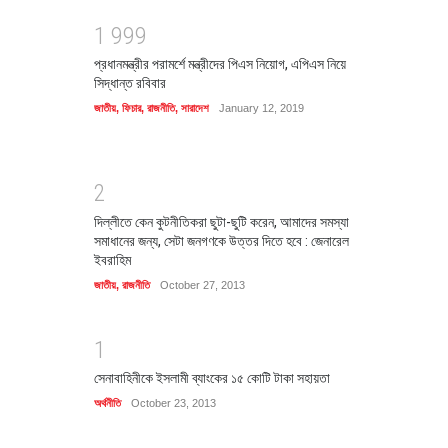
1
9
9
9
প্রধানমন্ত্রীর পরামর্শে মন্ত্রীদের পিএস নিয়োগ, এপিএস নিয়ে
সিদ্ধান্ত রবিবার
জাতীয়
,
ফিচার
,
রাজনীতি
,
সারাদেশ
January 12, 2019
2
দিল্লীতে কেন কুটনীতিকরা ছুটা-ছুটি করেন, আমাদের সমস্যা
সমাধানের জন্য, সেটা জনগণকে উত্তর দিতে হবে : জেনারেল
ইবরাহিম
জাতীয়
,
রাজনীতি
October 27, 2013
1
সেনাবাহিনীকে ইসলামী ব্যাংকের ১৫ কোটি টাকা সহায়তা
অর্থনীতি
October 23, 2013