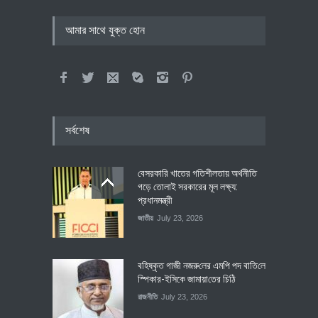
আমার সাথে যুক্ত হোন
সর্বশেষ
বেসরকারি খাতের গতিশীলতায় অর্থনীতি
গড়ে তোলাই সরকারের মূল লক্ষ্য:
প্রধানমন্ত্রী
জাতীয়
July 23, 2026
বহিষ্কৃত গাজী নজরু‌লের এম‌পি পদ বা‌তি‌লে
স্পিকার-ইসিকে জামায়া‌তের চি‌ঠি
রাজনীতি
July 23, 2026