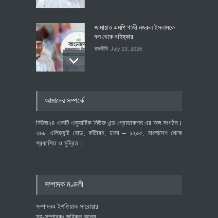
জামায়াত এমপি গাজী নজরুল ইসলামকে
দল থেকে বহিষ্কার
রাজনীতি
July 23, 2026
৪০০ মিলিয়ন ডলারের বিদেশি বিনিয়োগ
আমাদের সম্পর্কে
বাস্তবায়নের পথে
অর্থনীতি
July 23, 2026
নিউজ২৪ একটি একুয়াটিক নিউজ এন্ড প্রোডাকশন এর অঙ্গ সংগঠন।
২৬৮ এলিফ্যান্ট রোড, কাঁটাবন, ঢাকা – ১২০৫, বাংলাদেশ থেকে
প্রকাশিত ও মুদ্রিত।
বৈশ্বিক প্রতিযোগিতা সক্ষমতা বাড়াতে
পোশাক শিল্পে নতুন উদ্যোগ
অর্থনীতি
July 23, 2026
সম্পাদক মণ্ডলী
সম্পাদকঃ ইশতিয়াক সারোয়ার
সহ-সম্পাদকঃ জহিরুল আলম