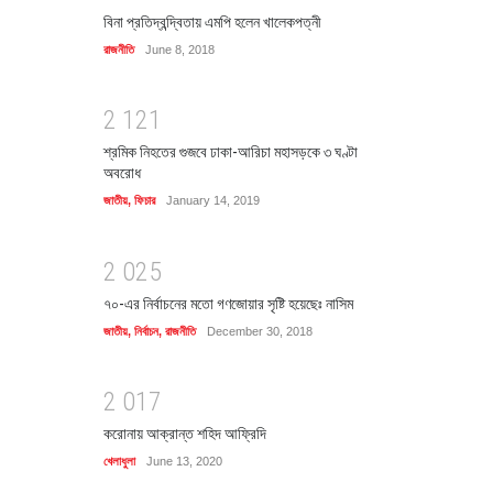
বিনা প্রতিদ্বন্দ্বিতায় এমপি হলেন খালেকপত্নী
রাজনীতি
June 8, 2018
2
1
2
1
শ্রমিক নিহতের গুজবে ঢাকা-আরিচা মহাসড়কে ৩ ঘণ্টা
অবরোধ
জাতীয়
,
ফিচার
January 14, 2019
2
0
2
5
৭০-এর নির্বাচনের মতো গণজোয়ার সৃষ্টি হয়েছেঃ নাসিম
জাতীয়
,
নির্বাচন
,
রাজনীতি
December 30, 2018
2
0
1
7
করোনায় আক্রান্ত শহিদ আফ্রিদি
খেলাধুলা
June 13, 2020