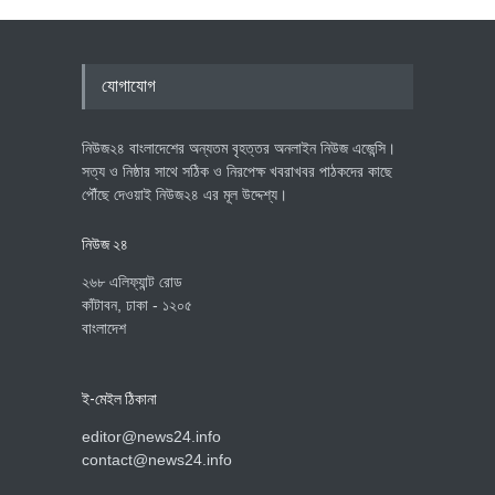
যোগাযোগ
নিউজ২৪ বাংলাদেশের অন্যতম বৃহত্তর অনলাইন নিউজ এজেন্সি।
সত্য ও নিষ্ঠার সাথে সঠিক ও নিরপেক্ষ খবরাখবর পাঠকদের কাছে
পৌঁছে দেওয়াই নিউজ২৪ এর মূল উদ্দেশ্য।
নিউজ ২৪
২৬৮ এলিফ্যান্ট রোড
কাঁটাবন, ঢাকা - ১২০৫
বাংলাদেশ
ই-মেইল ঠিকানা
editor@news24.info
contact@news24.info