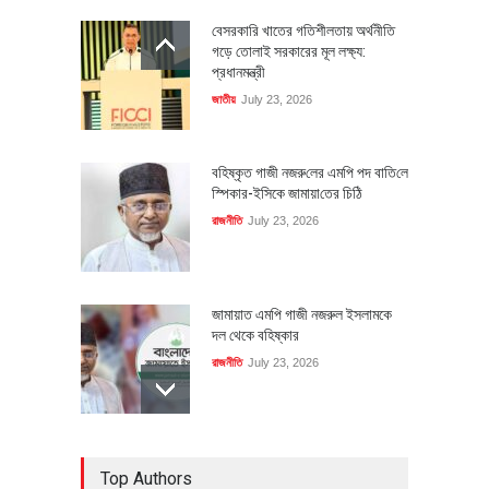
বেসরকারি খাতের গতিশীলতায় অর্থনীতি
গড়ে তোলাই সরকারের মূল লক্ষ্য:
প্রধানমন্ত্রী
জাতীয়
July 23, 2026
বহিষ্কৃত গাজী নজরু‌লের এম‌পি পদ বা‌তি‌লে
স্পিকার-ইসিকে জামায়া‌তের চি‌ঠি
রাজনীতি
July 23, 2026
জামায়াত এমপি গাজী নজরুল ইসলামকে
দল থেকে বহিষ্কার
রাজনীতি
July 23, 2026
৪০০ মিলিয়ন ডলারের বিদেশি বিনিয়োগ
Top Authors
বাস্তবায়নের পথে