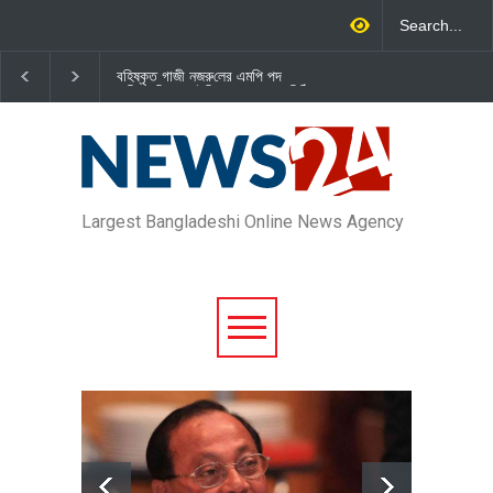
বহিষ্কৃত গাজী নজরু‌লের এম‌পি পদ
জামায়াত এমপি গাজী নজরুল ইসলামকে
বা‌তি‌লে স্পিকার-ইসিকে জামায়া‌তের চি‌ঠি
দল থেকে বহিষ্কার
Largest Bangladeshi Online News Agency