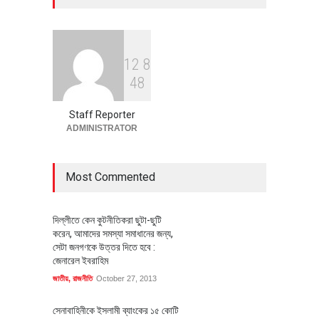
অর্থনীতি
July 23, 2026
1
2
8
বৈশ্বিক প্রতিযোগিতা সক্ষমতা বাড়াতে
4
8
পোশাক শিল্পে নতুন উদ্যোগ
অর্থনীতি
July 23, 2026
Staff Reporter
ADMINISTRATOR
Most Commented
দিল্লীতে কেন কুটনীতিকরা ছুটা-ছুটি
করেন, আমাদের সমস্যা সমাধানের জন্য,
সেটা জনগণকে উত্তর দিতে হবে :
জেনারেল ইবরাহিম
জাতীয়
,
রাজনীতি
October 27, 2013
সেনাবাহিনীকে ইসলামী ব্যাংকের ১৫ কোটি