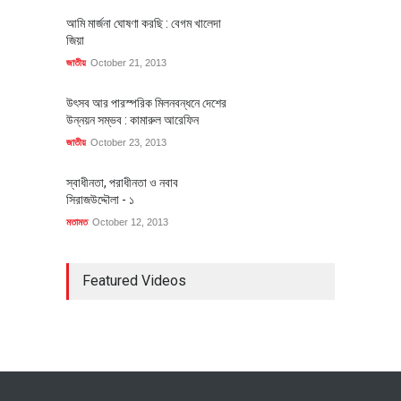
আমি মার্জনা ঘোষণা করছি : বেগম খালেদা
জিয়া
জাতীয়
October 21, 2013
উৎসব আর পারস্পরিক মিলনবন্ধনে দেশের
উন্নয়ন সম্ভব : কামারুল আরেফিন
জাতীয়
October 23, 2013
স্বাধীনতা, পরাধীনতা ও নবাব
সিরাজউদ্দৌলা - ১
মতামত
October 12, 2013
Featured Videos