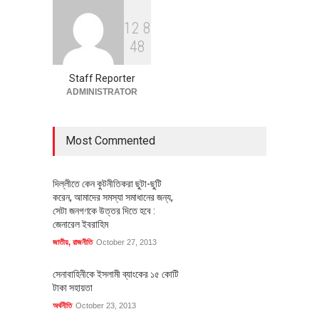
1
2
8
বৈশ্বিক প্রতিযোগিতা সক্ষমতা বাড়াতে
4
8
পোশাক শিল্পে নতুন উদ্যোগ
অর্থনীতি
July 23, 2026
Staff Reporter
ADMINISTRATOR
Most Commented
দিল্লীতে কেন কুটনীতিকরা ছুটা-ছুটি
করেন, আমাদের সমস্যা সমাধানের জন্য,
সেটা জনগণকে উত্তর দিতে হবে :
জেনারেল ইবরাহিম
জাতীয়
,
রাজনীতি
October 27, 2013
সেনাবাহিনীকে ইসলামী ব্যাংকের ১৫ কোটি
টাকা সহায়তা
অর্থনীতি
October 23, 2013