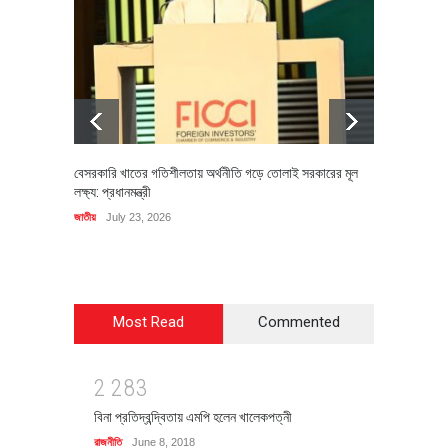
বেসরকারি খাতের গতিশীলতায় অর্থনীতি গড়ে তোলাই সরকারের মূল
বহিষ্কৃত 
লক্ষ্য: প্রধানমন্ত্রী
চি‌ঠি
জাতীয়
July 23, 2026
রাজনীতি
J
Most Read
Commented
2
2
8
3
বিনা প্রতিদ্বন্দ্বিতায় এমপি হলেন খালেকপত্নী
রাজনীতি
June 8, 2018