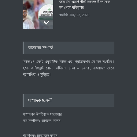
জামায়াত এমপি গাজী নজরুল ইসলামকে
দল থেকে বহিষ্কার
রাজনীতি
July 23, 2026
৪০০ মিলিয়ন ডলারের বিদেশি বিনিয়োগ
আমাদের সম্পর্কে
বাস্তবায়নের পথে
অর্থনীতি
July 23, 2026
নিউজ২৪ একটি একুয়াটিক নিউজ এন্ড প্রোডাকশন এর অঙ্গ সংগঠন।
২৬৮ এলিফ্যান্ট রোড, কাঁটাবন, ঢাকা – ১২০৫, বাংলাদেশ থেকে
প্রকাশিত ও মুদ্রিত।
বৈশ্বিক প্রতিযোগিতা সক্ষমতা বাড়াতে
পোশাক শিল্পে নতুন উদ্যোগ
অর্থনীতি
July 23, 2026
সম্পাদক মণ্ডলী
সম্পাদকঃ ইশতিয়াক সারোয়ার
সহ-সম্পাদকঃ জহিরুল আলম
প্রকাশকঃ মিনহাজুল করিম