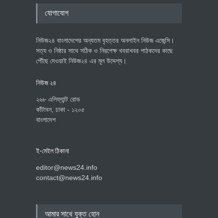
যোগাযোগ
নিউজ২৪ বাংলাদেশের অন্যতম বৃহত্তর অনলাইন নিউজ এজেন্সি।
সত্য ও নিষ্ঠার সাথে সঠিক ও নিরপেক্ষ খবরাখবর পাঠকদের কাছে
পৌঁছে দেওয়াই নিউজ২৪ এর মূল উদ্দেশ্য।
নিউজ ২৪
২৬৮ এলিফ্যান্ট রোড
কাঁটাবন, ঢাকা - ১২০৫
বাংলাদেশ
ই-মেইল ঠিকানা
editor@news24.info
contact@news24.info
আমার সাথে যুক্ত হোন