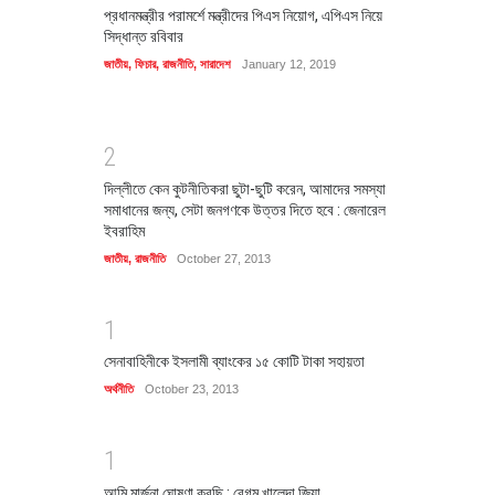
প্রধানমন্ত্রীর পরামর্শে মন্ত্রীদের পিএস নিয়োগ, এপিএস নিয়ে
সিদ্ধান্ত রবিবার
জাতীয়
,
ফিচার
,
রাজনীতি
,
সারাদেশ
January 12, 2019
2
দিল্লীতে কেন কুটনীতিকরা ছুটা-ছুটি করেন, আমাদের সমস্যা
সমাধানের জন্য, সেটা জনগণকে উত্তর দিতে হবে : জেনারেল
ইবরাহিম
জাতীয়
,
রাজনীতি
October 27, 2013
1
সেনাবাহিনীকে ইসলামী ব্যাংকের ১৫ কোটি টাকা সহায়তা
অর্থনীতি
October 23, 2013
1
আমি মার্জনা ঘোষণা করছি : বেগম খালেদা জিয়া