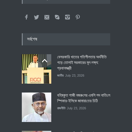
সর্বশেষ
বেসরকারি খাতের গতিশীলতায় অর্থনীতি
গড়ে তোলাই সরকারের মূল লক্ষ্য:
প্রধানমন্ত্রী
জাতীয়
July 23, 2026
বহিষ্কৃত গাজী নজরু‌লের এম‌পি পদ বা‌তি‌লে
স্পিকার-ইসিকে জামায়া‌তের চি‌ঠি
রাজনীতি
July 23, 2026