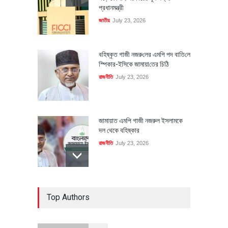
প্রধানমন্ত্রী
জাতীয়
July 23, 2026
বহিষ্কৃত গাজী নজরু‌লের এম‌পি পদ বা‌তি‌লে
স্পিকার-ইসিকে জামায়া‌তের চি‌ঠি
রাজনীতি
July 23, 2026
জামায়াত এমপি গাজী নজরুল ইসলামকে
দল থেকে বহিষ্কার
রাজনীতি
July 23, 2026
৪০০ মিলিয়ন ডলারের বিদেশি বিনিয়োগ
Top Authors
বাস্তবায়নের পথে
অর্থনীতি
July 23, 2026