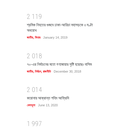
2
1
1
9
শ্রমিক নিহতের গুজবে ঢাকা-আরিচা মহাসড়কে ৩ ঘণ্টা
অবরোধ
জাতীয়
,
ফিচার
January 14, 2019
2
0
1
8
৭০-এর নির্বাচনের মতো গণজোয়ার সৃষ্টি হয়েছেঃ নাসিম
জাতীয়
,
নির্বাচন
,
রাজনীতি
December 30, 2018
2
0
1
4
করোনায় আক্রান্ত শহিদ আফ্রিদি
খেলাধুলা
June 13, 2020
1
9
9
7