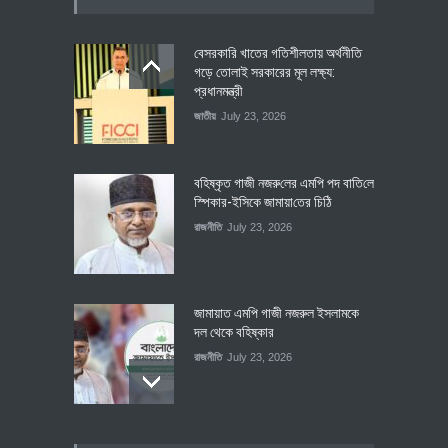
বেসরকারি খাতের গতিশীলতায় অর্থনীতি
গড়ে তোলাই সরকারের মূল লক্ষ্য:
প্রধানমন্ত্রী
জাতীয়
July 23, 2026
বহিষ্কৃত গাজী নজরু‌লের এম‌পি পদ বা‌তি‌লে
স্পিকার-ইসিকে জামায়া‌তের চি‌ঠি
রাজনীতি
July 23, 2026
জামায়াত এমপি গাজী নজরুল ইসলামকে
দল থেকে বহিষ্কার
রাজনীতি
July 23, 2026
৪০০ মিলিয়ন ডলারের বিদেশি বিনিয়োগ