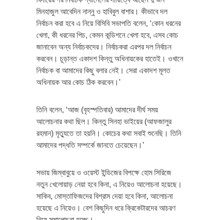
মিনহাজুল আবেদিন নান্নু ও হাবিবুল বাশার। কীভাবে দল
নির্বাচন করা হবে এ নিয়ে বিসিবি সভাপতি বলেন, ‘কোন ধরনের
খেলা, কী ধরনের পিচ, কেমন কন্ডিশনে খেলা হবে, এসব কোচ
জানাবেন অন্য নির্বাচকদের। নির্বাচকরা এরপর দল নির্বাচন
করবেন। চূড়ান্ত একাদশ কিন্তু অধিনায়কের হাতেই। ওখানে
নির্বাচক বা আমাদের কিছু বলার নেই। সেরা একাদশ মূলত
অধিনায়ক আর কোচ ঠিক করবেন।’
তিনি বলেন, ‘আজ (বৃহস্পতিবার) আমাদের দীর্ঘ সময়
আলোচনার কথা ছিল। কিন্তু সিনহা ভাইয়ের (আফজালুর
রহমান) মৃত্যুতে তা হয়নি। কোচের কথা সবাই শুনেছি। তিনি
আমাদের পদ্ধতি সম্পর্কে জানতে চেয়েছেন।’
সভায় জিম্বাবুয়ে ও ওয়েস্ট ইন্ডিজের বিপক্ষে হোম সিরিজে
নতুন খেলোয়াড় নেয়া হবে কিনা, এ নিয়েও আলোচনা হয়েছে।
সাকিব, মোস্তাফিজদের বিশ্রাম দেয়া হবে কিনা, আলোচনা
হয়েছে এ নিয়েও। বেশ কিছুদিন ধরে ক্রিকেটারদের আচরণ
নিয়ে সমালোচনা হচ্ছে।