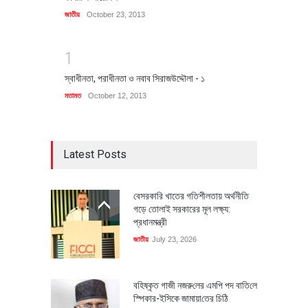
জাতীয়
October 23, 2013
1
স্বাধীনতা, পরাধীনতা ও নবাব সিরাজউদ্দৌলা - ১
মতামত
October 12, 2013
Latest Posts
বেসরকারি খাতের গতিশীলতায় অর্থনীতি
গড়ে তোলাই সরকারের মূল লক্ষ্য:
প্রধানমন্ত্রী
জাতীয়
July 23, 2026
বহিষ্কৃত গাজী নজরু‌লের এম‌পি পদ বা‌তি‌লে
স্পিকার-ইসিকে জামায়া‌তের চি‌ঠি