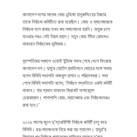
বাংলাদেশ দলের সাবেক কোচ চন্ডিকা হাথুরুসিংহের ইচ্ছায়
তাকে নির্বাচক কমিটিতে রাখা হয়েছিল। কোচ ও ম্যানেজারকে
নির্বাচক দলে রাখায় তখন কম সমালোচনা হয়নি। হাথুরু চলে
যাওয়ার পরও সেই নিয়ম বহাল। নতুন কোচ স্টিভ রোডসও
থাকছেন নির্বাচকের ভূমিকায়।
বৃহস্পতিবার সকালে ওয়েস্ট ইন্ডিজ সফর শেষে দেশে ফিরেছে
বাংলাদেশ দল। দুপুরে হোটেল র‌্যাডিসনে কোচের সঙ্গে সভায়
বসেন বিসিবি সভাপতি নাজমুল হাসান ও পরিচালকরা। সভা
শেষে বিসিবি সভাপতি বলেন, ‘নির্বাচন পদ্ধতিতে একটা কমিটি
থাকবে। যার প্রধান থাকবেন ক্রিকেট অপারেশন্স
চেয়ারম্যান। পাশাপাশি কোচ, ম্যানেজার এবং নির্বাচকদেরও
রাখা হবে।’
২০১৬ সালের জুনে দু’স্তরবিশিষ্ট নির্বাচক কমিটি চালু করে
বিসিবি। ছয়-সাতজনকে নিয়ে করা হয় প্যানেল। হাথুর“র
বিদায়ের পর নির্বাচক প্যানেলের দায়িত্বে আছেন দু’জন