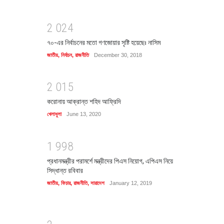
2
0
2
4
৭০-এর নির্বাচনের মতো গণজোয়ার সৃষ্টি হয়েছেঃ নাসিম
জাতীয়
,
নির্বাচন
,
রাজনীতি
December 30, 2018
2
0
1
5
করোনায় আক্রান্ত শহিদ আফ্রিদি
খেলাধুলা
June 13, 2020
1
9
9
8
প্রধানমন্ত্রীর পরামর্শে মন্ত্রীদের পিএস নিয়োগ, এপিএস নিয়ে
সিদ্ধান্ত রবিবার
জাতীয়
,
ফিচার
,
রাজনীতি
,
সারাদেশ
January 12, 2019