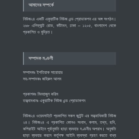
আমাদের সম্পর্কে
বাস্তবায়নের পথে
অর্থনীতি
July 23, 2026
নিউজ২৪ একটি একুয়াটিক নিউজ এন্ড প্রোডাকশন এর অঙ্গ সংগঠন।
২৬৮ এলিফ্যান্ট রোড, কাঁটাবন, ঢাকা – ১২০৫, বাংলাদেশ থেকে
প্রকাশিত ও মুদ্রিত।
বৈশ্বিক প্রতিযোগিতা সক্ষমতা বাড়াতে
পোশাক শিল্পে নতুন উদ্যোগ
অর্থনীতি
July 23, 2026
সম্পাদক মণ্ডলী
সম্পাদকঃ ইশতিয়াক সারোয়ার
সহ-সম্পাদকঃ জহিরুল আলম
প্রকাশকঃ মিনহাজুল করিম
তত্ত্বাবধানঃ একুয়াটিক নিউজ এন্ড প্রোডাকশন
নিউজ২৪ ওয়েবসাইটে প্রকাশিত সকল কন্টেন্ট এর সত্ত্বাধিকারী নিউজ
২৪। নিউজ২৪ এ প্রকাশিত কোনও সংবাদ, কলাম, তথ্য, ছবি,
কপিরাইট আইনে পূর্বানুমতি ছাড়া ব্যবহার দণ্ডনীয় অপরাধ। অনুমতি
ছাড়া ব্যবহার করলে কর্তৃপক্ষ আইনি ব্যবস্থা গ্রহণ করতে বাধ্য