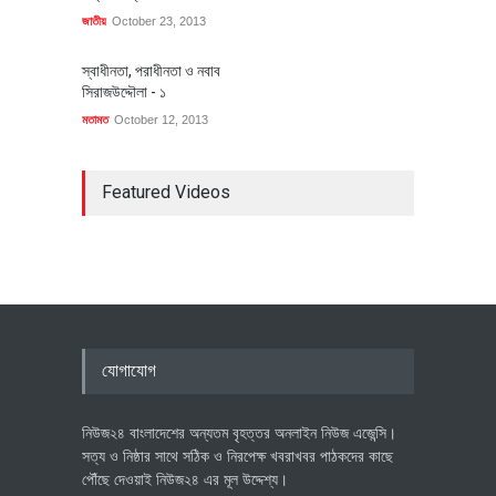
জাতীয়
October 23, 2013
স্বাধীনতা, পরাধীনতা ও নবাব
সিরাজউদ্দৌলা - ১
মতামত
October 12, 2013
Featured Videos
যোগাযোগ
নিউজ২৪ বাংলাদেশের অন্যতম বৃহত্তর অনলাইন নিউজ এজেন্সি।
সত্য ও নিষ্ঠার সাথে সঠিক ও নিরপেক্ষ খবরাখবর পাঠকদের কাছে
পৌঁছে দেওয়াই নিউজ২৪ এর মূল উদ্দেশ্য।