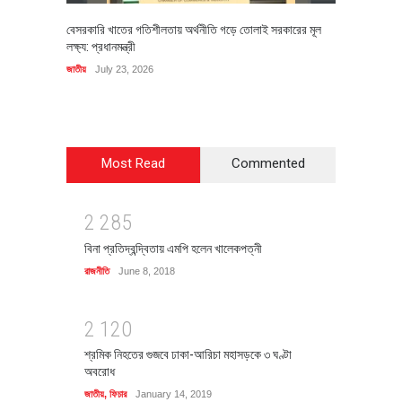
বেসরকারি খাতের গতিশীলতায় অর্থনীতি গড়ে তোলাই সরকারের মূল
বহিষ্কৃত 
লক্ষ্য: প্রধানমন্ত্রী
চি‌ঠি
জাতীয়
July 23, 2026
রাজনীতি
J
Most Read
Commented
2
2
8
5
বিনা প্রতিদ্বন্দ্বিতায় এমপি হলেন খালেকপত্নী
রাজনীতি
June 8, 2018
2
1
2
0
শ্রমিক নিহতের গুজবে ঢাকা-আরিচা মহাসড়কে ৩ ঘণ্টা
অবরোধ
জাতীয়
,
ফিচার
January 14, 2019