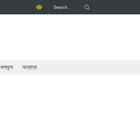
বেসরকারি খাতের গতিশীলতায় অর্থনীতি গড়ে তোলাই সরকারের মূল লক্ষ্য: প্রধানমন্ত্রী
খেলাধুলা
অন্যান্য