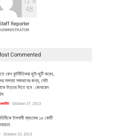
1
2
8
বৈশ্বিক প্রতিযোগিতা সক্ষমতা বাড়াতে
পোশাক শিল্পে নতুন উদ্যোগ
4
8
অর্থনীতি
July 23, 2026
Staff Reporter
ADMINISTRATOR
ost Commented
ীতে কেন কুটনীতিকরা ছুটা-ছুটি করেন,
র সমস্যা সমাধানের জন্য, সেটা
কে উত্তর দিতে হবে : জেনারেল
িম
রাজনীতি
October 27, 2013
াহিনীকে ইসলামী ব্যাংকের ১৫ কোটি
সহায়তা
ি
October 23, 2013