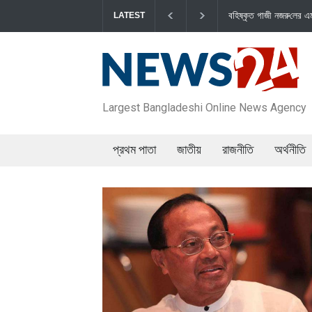
বহিষ্কৃত গাজী নজরু‌লের এম‌পি পদ বা‌তি
LATEST
Largest Bangladeshi Online News Agency
প্রথম পাতা
জাতীয়
রাজনীতি
অর্থনীতি