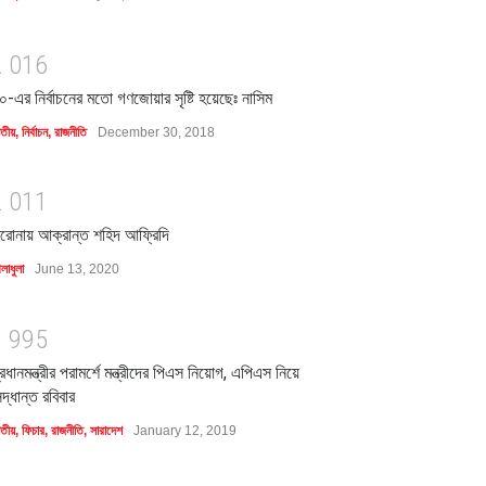
2
0
1
6
০-এর নির্বাচনের মতো গণজোয়ার সৃষ্টি হয়েছেঃ নাসিম
াতীয়
,
নির্বাচন
,
রাজনীতি
December 30, 2018
2
0
1
1
রোনায় আক্রান্ত শহিদ আফ্রিদি
লাধুলা
June 13, 2020
1
9
9
5
্রধানমন্ত্রীর পরামর্শে মন্ত্রীদের পিএস নিয়োগ, এপিএস নিয়ে
িদ্ধান্ত রবিবার
াতীয়
,
ফিচার
,
রাজনীতি
,
সারাদেশ
January 12, 2019