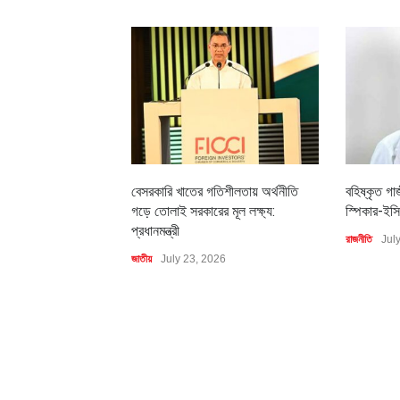
বেসরকারি খাতের গতিশীলতায় অর্থনীতি
বহিষ্কৃত গা
গড়ে তোলাই সরকারের মূল লক্ষ্য:
স্পিকার-ইসি
প্রধানমন্ত্রী
রাজনীতি
Jul
জাতীয়
July 23, 2026