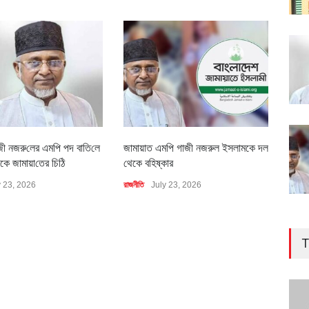
জী নজরু‌লের এম‌পি পদ বা‌তি‌লে
জামায়াত এমপি গাজী নজরুল ইসলামকে দল
৪০০ 
কে জামায়া‌তের চি‌ঠি
থেকে বহিষ্কার
বাস্ত
y 23, 2026
রাজনীতি
July 23, 2026
অর্থনীত
T