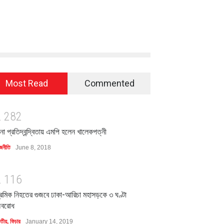
Most Read
Commented
2
2
8
2
িনা প্রতিদ্বন্দ্বিতায় এমপি হলেন খালেকপত্নী
জনীতি
June 8, 2018
2
1
1
6
্রমিক নিহতের গুজবে ঢাকা-আরিচা মহাসড়কে ৩ ঘণ্টা
বরোধ
াতীয়
,
ফিচার
January 14, 2019