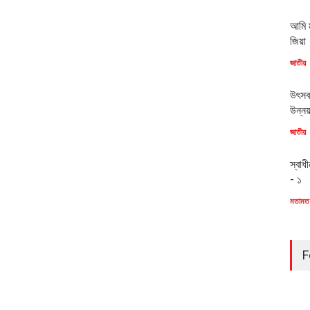
আমি ম
জিয়া
জাতীয়
উৎসব
উন্ন
জাতীয়
স্বাধ
- ১
মতামত
F