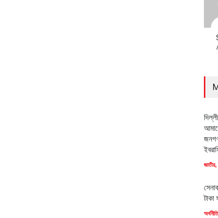
M
দিল্ল
আমাদে
জনগণ
ইবরাহ
জাতীয়
,
সেনাব
টাকা 
অর্থনীত