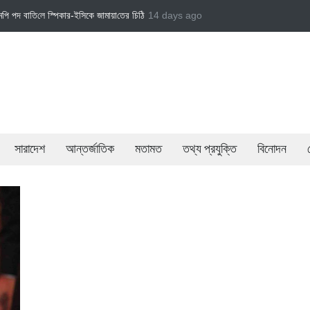
‌লে স্পিকার-ইসিকে জামায়া‌তের চি‌ঠি
জামায়াত এমপি গাজী নজরুল ইসলামকে দল থেকে বহিষ্কার
14 days ago
সারাদেশ
আন্তর্জাতিক
মতামত
তথ্য প্রযুক্তি
বিনোদন