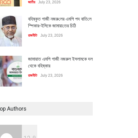
জাতীয়
July 23, 2026
বহিষ্কৃত গাজী নজরু‌লের এম‌পি পদ বা‌তি‌লে
স্পিকার-ইসিকে জামায়া‌তের চি‌ঠি
রাজনীতি
July 23, 2026
জামায়াত এমপি গাজী নজরুল ইসলামকে দল
থেকে বহিষ্কার
মিলিয়ন ডলারের বিদেশি বিনিয়োগ
বৈশ্বিক প্রতিযোগিতা সক্ষমতা বাড়াতে
বায়নের পথে
পোশাক শিল্পে নতুন উদ্যোগ
রাজনীতি
July 23, 2026
ি
July 23, 2026
অর্থনীতি
July 23, 2026
৪০০ মিলিয়ন ডলারের বিদেশি বিনিয়োগ
বাস্তবায়নের পথে
op Authors
অর্থনীতি
July 23, 2026