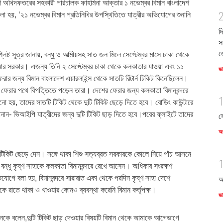
ণ অধিদফতরের সহকারী পরিচালক ফাহমিনা আক্তার ১ নভেম্বর বিমান বাংলাদেশ
বলা হয়, ‘২১ নভেম্বর বিমান প্রতিনিধির উপস্থিতিতে যাত্রীর অভিযোগের শুনানি
দ
স
জ
ষ্ট সূত্র জানায়, বন্ধু ও আত্মীয়সহ সাত জন মিলে সেপ্টেম্বর মাসে ঢাকা থেকে
মার সরকার। এজন্য তিনি ২ সেপ্টেম্বর ঢাকা থেকে কলকাতার যাওয়া এবং ১১
জ
রার জন্য বিমান বাংলাদেশ এয়ারলাইন্স থেকে সাতটি রিটার্ন টিকিট কিনেছিলেন।
 ফেরার পথে বিপত্তিতে পড়েন তারা। দেশের ফেরার জন্য কলকাতা বিমানবন্দরে
ো হয়, তাদের সাতটি টিকিট থেকে দুটি টিকিট ছেড়ে দিতে হবে। বোডিং কাউন্টারে
 জানান- ভিআইপি যাত্রীদের জন্য দুটি টিকিট ছাড় দিতে হবে।পরের ফ্লাইটে তাদের
স
অর
ি টিকিট ছেড়ে দেন। সঙ্গে থাকা শিশু সত্যব্রত সরকারকে কোলে নিয়ে পাঁচ আসনে
ধু কৃষ্ণ সাহাকে কলকাতা বিমানবন্দরে রেখে আসেন। অধিকার সংরক্ষণ
গে বলা হয়, বিমানবন্দরে সারারাত একা থেকে পরদিন কৃষ্ণ সাহা দেশে
আ
ে রাতে থাকা ও খাওয়ার কোনও ব্যবস্থা করেনি বিমান কর্তৃপক্ষ।
জ
বিউনকে বলেন,দুটি টিকিট ছাড় দেওয়ার বিষয়টি বিমান থেকে আমাকে আগেভাগে