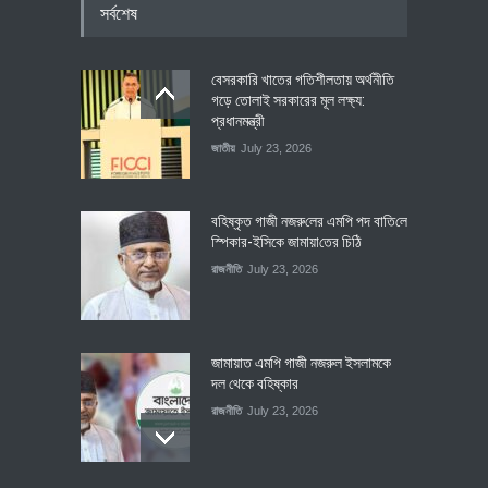
সর্বশেষ
বেসরকারি খাতের গতিশীলতায় অর্থনীতি
গড়ে তোলাই সরকারের মূল লক্ষ্য:
প্রধানমন্ত্রী
জাতীয়
July 23, 2026
বহিষ্কৃত গাজী নজরু‌লের এম‌পি পদ বা‌তি‌লে
স্পিকার-ইসিকে জামায়া‌তের চি‌ঠি
রাজনীতি
July 23, 2026
জামায়াত এমপি গাজী নজরুল ইসলামকে
দল থেকে বহিষ্কার
রাজনীতি
July 23, 2026