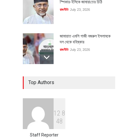
স্পিকার-ইসিকে জামায়া‌তের চি‌ঠি
রাজনীতি
July 23, 2026
জামায়াত এমপি গাজী নজরুল ইসলামকে
দল থেকে বহিষ্কার
রাজনীতি
July 23, 2026
৪০০ মিলিয়ন ডলারের বিদেশি বিনিয়োগ
Top Authors
বাস্তবায়নের পথে
অর্থনীতি
July 23, 2026
1
2
8
বৈশ্বিক প্রতিযোগিতা সক্ষমতা বাড়াতে
4
8
পোশাক শিল্পে নতুন উদ্যোগ
অর্থনীতি
July 23, 2026
Staff Reporter