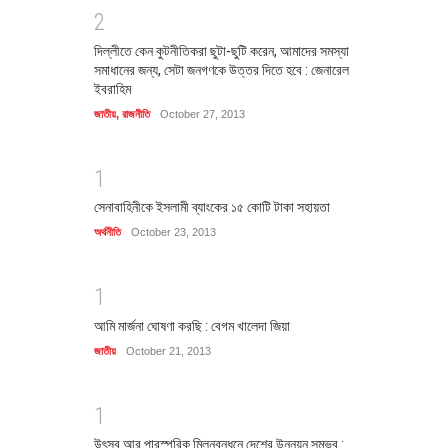
2
দিল্লীতে কেন কুটনীতিকরা ছুটা-ছুটি করেন, আমাদের সমস্যা
সমাধানের জন্য, সেটা জনগণকে উত্তর দিতে হবে : জেনারেল
ইবরাহিম
জাতীয়
,
রাজনীতি
October 27, 2013
1
সেনাবাহিনীকে ইসলামী ব্যাংকের ১৫ কোটি টাকা সহায়তা
অর্থনীতি
October 23, 2013
1
আমি মার্জনা ঘোষণা করছি : বেগম খালেদা জিয়া
জাতীয়
October 21, 2013
1
উৎসব আর পারস্পরিক মিলনবন্ধনে দেশের উন্নয়ন সম্ভব :