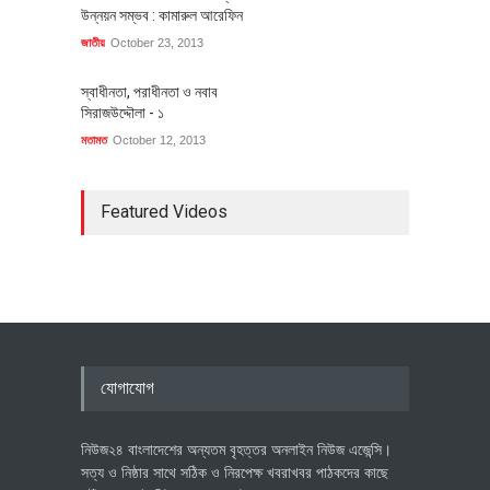
উন্নয়ন সম্ভব : কামারুল আরেফিন
জাতীয়
October 23, 2013
স্বাধীনতা, পরাধীনতা ও নবাব
সিরাজউদ্দৌলা - ১
মতামত
October 12, 2013
Featured Videos
যোগাযোগ
নিউজ২৪ বাংলাদেশের অন্যতম বৃহত্তর অনলাইন নিউজ এজেন্সি।
সত্য ও নিষ্ঠার সাথে সঠিক ও নিরপেক্ষ খবরাখবর পাঠকদের কাছে