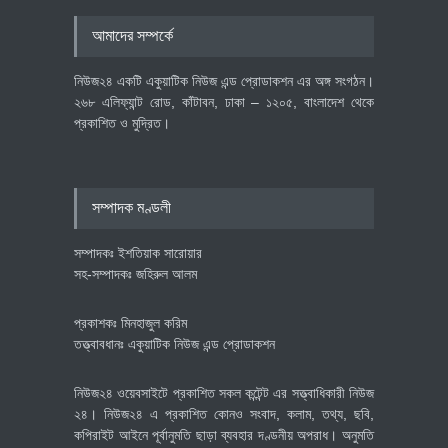
৪০০ মিলিয়ন ডলারের বিদেশি বিনিয়োগ
আমাদের সম্পর্কে
বাস্তবায়নের পথে
অর্থনীতি
July 23, 2026
নিউজ২৪ একটি একুয়াটিক নিউজ এন্ড প্রোডাকশন এর অঙ্গ সংগঠন।
২৬৮ এলিফ্যান্ট রোড, কাঁটাবন, ঢাকা – ১২০৫, বাংলাদেশ থেকে
প্রকাশিত ও মুদ্রিত।
বৈশ্বিক প্রতিযোগিতা সক্ষমতা বাড়াতে
পোশাক শিল্পে নতুন উদ্যোগ
অর্থনীতি
July 23, 2026
সম্পাদক মণ্ডলী
সম্পাদকঃ ইশতিয়াক সারোয়ার
সহ-সম্পাদকঃ জহিরুল আলম
প্রকাশকঃ মিনহাজুল করিম
তত্ত্বাবধানঃ একুয়াটিক নিউজ এন্ড প্রোডাকশন
নিউজ২৪ ওয়েবসাইটে প্রকাশিত সকল কন্টেন্ট এর সত্ত্বাধিকারী নিউজ
২৪। নিউজ২৪ এ প্রকাশিত কোনও সংবাদ, কলাম, তথ্য, ছবি,
কপিরাইট আইনে পূর্বানুমতি ছাড়া ব্যবহার দণ্ডনীয় অপরাধ। অনুমতি