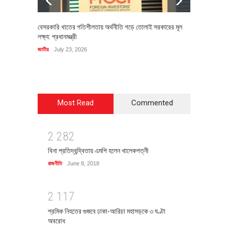
বেসরকারি খাতের গতিশীলতায় অর্থনীতি গড়ে তোলাই সরকারের মূল
বহিষ্কৃত 
লক্ষ্য: প্রধানমন্ত্রী
চি‌ঠি
জাতীয়
July 23, 2026
রাজনীতি
J
Most Read
Commented
2
2
8
2
বিনা প্রতিদ্বন্দ্বিতায় এমপি হলেন খালেকপত্নী
রাজনীতি
June 8, 2018
2
1
1
7
শ্রমিক নিহতের গুজবে ঢাকা-আরিচা মহাসড়কে ৩ ঘণ্টা
অবরোধ