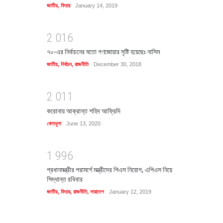
জাতীয়
,
ফিচার
January 14, 2019
2
0
1
6
৭০-এর নির্বাচনের মতো গণজোয়ার সৃষ্টি হয়েছেঃ নাসিম
জাতীয়
,
নির্বাচন
,
রাজনীতি
December 30, 2018
2
0
1
1
করোনায় আক্রান্ত শহিদ আফ্রিদি
খেলাধুলা
June 13, 2020
1
9
9
6
প্রধানমন্ত্রীর পরামর্শে মন্ত্রীদের পিএস নিয়োগ, এপিএস নিয়ে
সিদ্ধান্ত রবিবার
জাতীয়
,
ফিচার
,
রাজনীতি
,
সারাদেশ
January 12, 2019