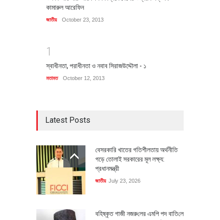
কামারুল আরেফিন
জাতীয়
October 23, 2013
1
স্বাধীনতা, পরাধীনতা ও নবাব সিরাজউদ্দৌলা - ১
মতামত
October 12, 2013
Latest Posts
বেসরকারি খাতের গতিশীলতায় অর্থনীতি
গড়ে তোলাই সরকারের মূল লক্ষ্য:
প্রধানমন্ত্রী
জাতীয়
July 23, 2026
বহিষ্কৃত গাজী নজরু‌লের এম‌পি পদ বা‌তি‌লে