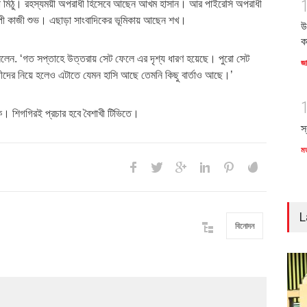
া মিঠু। রহস্যময়ী অপরাধী হিসেবে আছেন আখম হাসান। আর পাইরেসি অপরাধী
পী কাজী শুভ। এছাড়া সাংবাদিকের ভূমিকায় আছেন শখ।
উ
ক
ললেন. ‘গত সপ্তাহে উত্তরায় সেট ফেলে এর দৃশ্য ধারণ হয়েছে। পুরো সেট
জ
দের নিয়ে হলেও এটাতে যেমন হাসি আছে তেমনি কিছু বার্তাও আছে।’
হিক। শিগগিরই প্রচার হবে বৈশাখী টিভিতে।
স
ম
L
বিনোদন