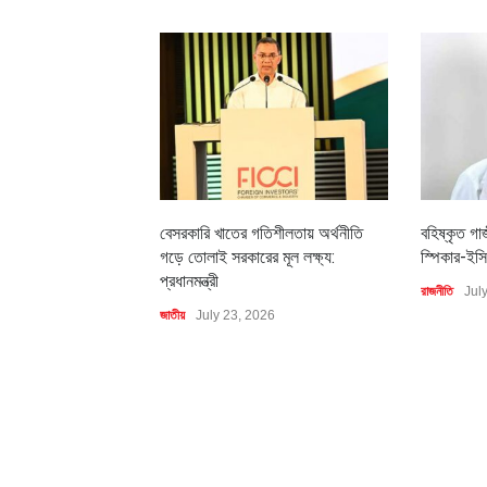
বেসরকারি খাতের গতিশীলতায় অর্থনীতি
বহিষ্কৃত গা
গড়ে তোলাই সরকারের মূল লক্ষ্য:
স্পিকার-ইসি
প্রধানমন্ত্রী
রাজনীতি
Jul
জাতীয়
July 23, 2026