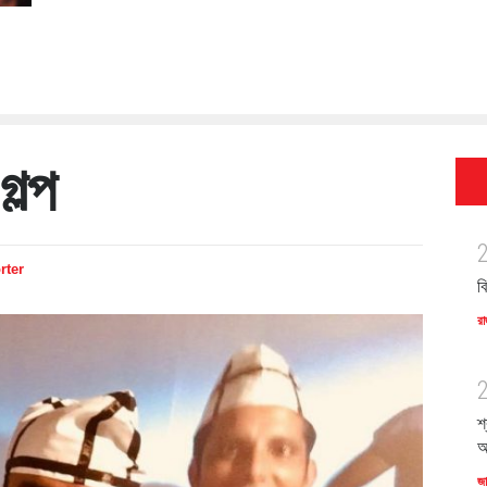
ল্প
rter
ব
রা
শ
অ
জ