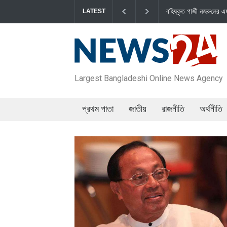
বহিষ্কৃত গাজী নজরু‌লের এম‌পি পদ বা‌তি‌লে স্পিকার-ইসিকে জামায়া‌তের চি‌ঠি
জা
LATEST
Largest Bangladeshi Online News Agency
প্রথম পাতা
জাতীয়
রাজনীতি
অর্থনীতি