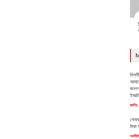
M
দিল্ল
আমাদে
জনগণ
ইবরাহ
জাতীয়
,
সেনাব
টাকা 
অর্থনীত