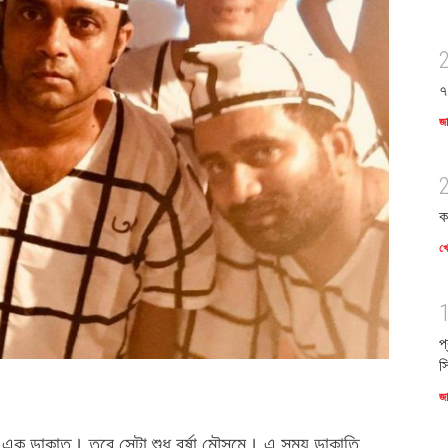
৭
জ
ক
খে
প
স
জ
য় এক ডাকাত। তবে সেটা শুধু বর্ষা মৌসুমে। এ সময় ডাকাতি