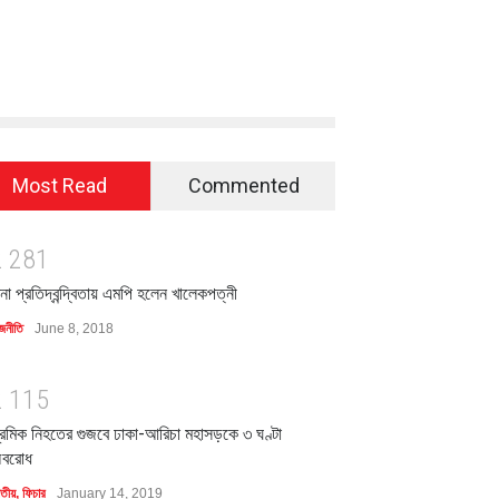
Most Read
Commented
2
2
8
1
িনা প্রতিদ্বন্দ্বিতায় এমপি হলেন খালেকপত্নী
জনীতি
June 8, 2018
2
1
1
5
্রমিক নিহতের গুজবে ঢাকা-আরিচা মহাসড়কে ৩ ঘণ্টা
বরোধ
াতীয়
,
ফিচার
January 14, 2019