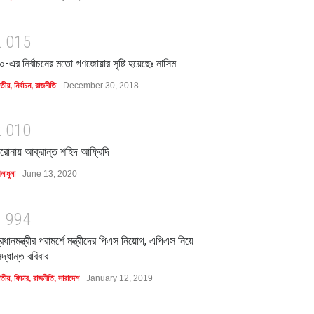
2
0
1
5
০-এর নির্বাচনের মতো গণজোয়ার সৃষ্টি হয়েছেঃ নাসিম
াতীয়
,
নির্বাচন
,
রাজনীতি
December 30, 2018
2
0
1
0
রোনায় আক্রান্ত শহিদ আফ্রিদি
লাধুলা
June 13, 2020
1
9
9
4
্রধানমন্ত্রীর পরামর্শে মন্ত্রীদের পিএস নিয়োগ, এপিএস নিয়ে
িদ্ধান্ত রবিবার
াতীয়
,
ফিচার
,
রাজনীতি
,
সারাদেশ
January 12, 2019