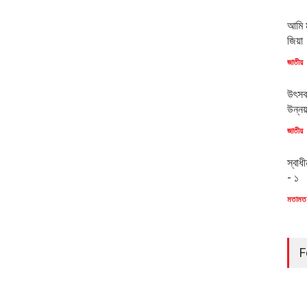
আমি ম
জিয়া
জাতীয়
উৎসব
উন্ন
জাতীয়
স্বাধ
- ১
মতামত
F