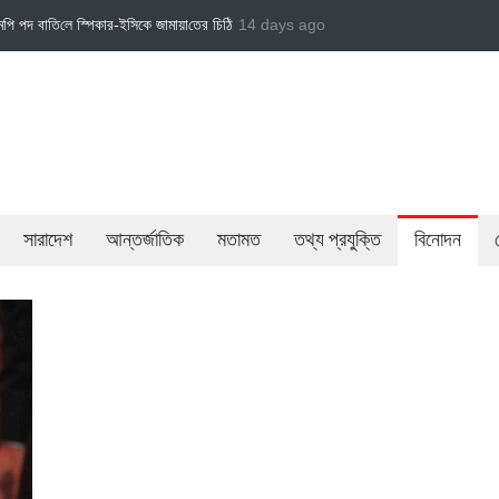
মায়াত এমপি গাজী নজরুল ইসলামকে দল থেকে বহিষ্কার
14 days ago
বেসরকারি খাতের গতিশীলতায় অর্থনীতি গড়ে 
সারাদেশ
আন্তর্জাতিক
মতামত
তথ্য প্রযুক্তি
বিনোদন