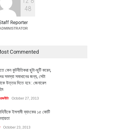
1
2
8
বৈশ্বিক প্রতিযোগিতা সক্ষমতা বাড়াতে
পোশাক শিল্পে নতুন উদ্যোগ
4
8
অর্থনীতি
July 23, 2026
Staff Reporter
ADMINISTRATOR
ost Commented
ীতে কেন কুটনীতিকরা ছুটা-ছুটি করেন,
র সমস্যা সমাধানের জন্য, সেটা
কে উত্তর দিতে হবে : জেনারেল
িম
রাজনীতি
October 27, 2013
াহিনীকে ইসলামী ব্যাংকের ১৫ কোটি
সহায়তা
ি
October 23, 2013