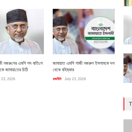
জী নজরু‌লের এম‌পি পদ বা‌তি‌লে
জামায়াত এমপি গাজী নজরুল ইসলামকে দল
৪০০ 
কে জামায়া‌তের চি‌ঠি
থেকে বহিষ্কার
বাস্ত
y 23, 2026
রাজনীতি
July 23, 2026
অর্থনীত
T