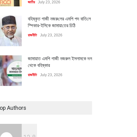
জাতীয়
July 23, 2026
বহিষ্কৃত গাজী নজরু‌লের এম‌পি পদ বা‌তি‌লে
স্পিকার-ইসিকে জামায়া‌তের চি‌ঠি
রাজনীতি
July 23, 2026
জামায়াত এমপি গাজী নজরুল ইসলামকে দল
থেকে বহিষ্কার
মিলিয়ন ডলারের বিদেশি বিনিয়োগ
বৈশ্বিক প্রতিযোগিতা সক্ষমতা বাড়াতে
বায়নের পথে
পোশাক শিল্পে নতুন উদ্যোগ
রাজনীতি
July 23, 2026
ি
July 23, 2026
অর্থনীতি
July 23, 2026
৪০০ মিলিয়ন ডলারের বিদেশি বিনিয়োগ
বাস্তবায়নের পথে
op Authors
অর্থনীতি
July 23, 2026