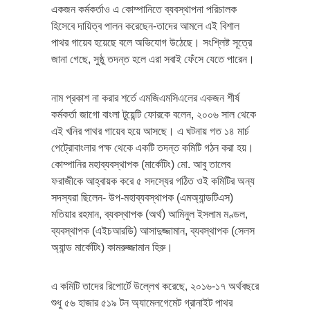
একজন কর্মকর্তাও এ কোম্পানিতে ব্যবস্থাপনা পরিচালক
হিসেবে দায়িত্ব পালন করেছেন-তাদের আমলে এই বিশাল
পাথর গায়েব হয়েছে বলে অভিযোগ উঠেছে। সংশ্লিষ্ট সূত্রে
জানা গেছে, সুষ্ঠু তদন্ত হলে এরা সবাই ফেঁসে যেতে পারেন।
নাম প্রকাশ না করার শর্তে এমজিএমসিএলের একজন শীর্ষ
কর্মকর্তা জাগো বাংলা টুয়েন্টি ফোরকে বলেন, ২০০৬ সাল থেকে
এই খনির পাথর গায়েব হয়ে আসছে। এ ঘটনায় গত ১৪ মার্চ
পেট্রোবাংলার পক্ষ থেকে একটি তদন্ত কমিটি গঠন করা হয়।
কোম্পানির মহাব্যবস্থাপক (মার্কেটিং) মো. আবু তালেব
ফরাজীকে আহ্বায়ক করে ৫ সদস্যের গঠিত ওই কমিটির অন্য
সদস্যরা ছিলেন- উপ-মহাব্যবস্থাপক (এমঅ্যান্ডটিএস)
মতিয়ার রহমান, ব্যবস্থাপক (অর্থ) আমিনুল ইসলাম মণ্ডল,
ব্যবস্থাপক (এইচআরডি) আসাদুজ্জামান, ব্যবস্থাপক (সেলস
অ্যান্ড মার্কেটিং) কামরুজ্জামান হিরু।
এ কমিটি তাদের রিপোর্টে উল্লেখ করেছে, ২০১৬-১৭ অর্থবছরে
শুধু ৫৬ হাজার ৫১৯ টন অ্যামেলগেমেট গ্রানাইট পাথর