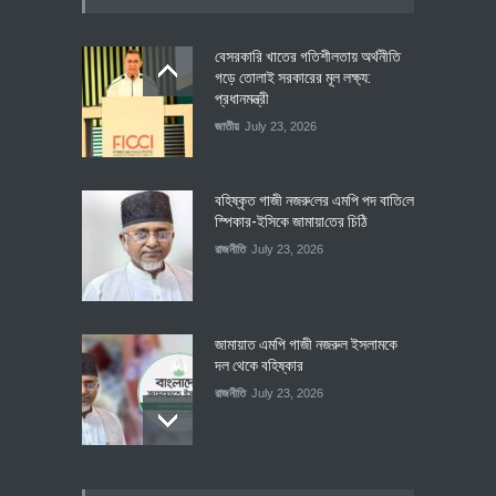
বেসরকারি খাতের গতিশীলতায় অর্থনীতি
গড়ে তোলাই সরকারের মূল লক্ষ্য:
প্রধানমন্ত্রী
জাতীয়
July 23, 2026
বহিষ্কৃত গাজী নজরু‌লের এম‌পি পদ বা‌তি‌লে
স্পিকার-ইসিকে জামায়া‌তের চি‌ঠি
রাজনীতি
July 23, 2026
জামায়াত এমপি গাজী নজরুল ইসলামকে
দল থেকে বহিষ্কার
রাজনীতি
July 23, 2026
৪০০ মিলিয়ন ডলারের বিদেশি বিনিয়োগ