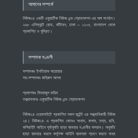
আমাদের সম্পর্কে
বাস্তবায়নের পথে
অর্থনীতি
July 23, 2026
নিউজ২৪ একটি একুয়াটিক নিউজ এন্ড প্রোডাকশন এর অঙ্গ সংগঠন।
২৬৮ এলিফ্যান্ট রোড, কাঁটাবন, ঢাকা – ১২০৫, বাংলাদেশ থেকে
প্রকাশিত ও মুদ্রিত।
বৈশ্বিক প্রতিযোগিতা সক্ষমতা বাড়াতে
পোশাক শিল্পে নতুন উদ্যোগ
অর্থনীতি
July 23, 2026
সম্পাদক মণ্ডলী
সম্পাদকঃ ইশতিয়াক সারোয়ার
সহ-সম্পাদকঃ জহিরুল আলম
প্রকাশকঃ মিনহাজুল করিম
তত্ত্বাবধানঃ একুয়াটিক নিউজ এন্ড প্রোডাকশন
নিউজ২৪ ওয়েবসাইটে প্রকাশিত সকল কন্টেন্ট এর সত্ত্বাধিকারী নিউজ
২৪। নিউজ২৪ এ প্রকাশিত কোনও সংবাদ, কলাম, তথ্য, ছবি,
কপিরাইট আইনে পূর্বানুমতি ছাড়া ব্যবহার দণ্ডনীয় অপরাধ। অনুমতি
ছাড়া ব্যবহার করলে কর্তৃপক্ষ আইনি ব্যবস্থা গ্রহণ করতে বাধ্য