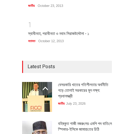
জাতীয়
October 23, 2013
1
স্বাধীনতা, পরাধীনতা ও নবাব সিরাজউদ্দৌলা - ১
মতামত
October 12, 2013
Latest Posts
বেসরকারি খাতের গতিশীলতায় অর্থনীতি
গড়ে তোলাই সরকারের মূল লক্ষ্য:
প্রধানমন্ত্রী
জাতীয়
July 23, 2026
বহিষ্কৃত গাজী নজরু‌লের এম‌পি পদ বা‌তি‌লে
স্পিকার-ইসিকে জামায়া‌তের চি‌ঠি