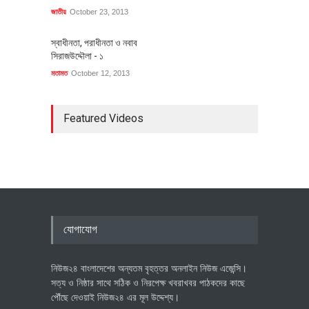
জাতীয়
October 23, 2013
স্বাধীনতা, পরাধীনতা ও নবাব
সিরাজউদ্দৌলা - ১
মতামত
October 12, 2013
Featured Videos
যোগাযোগ
নিউজ২৪ বাংলাদেশের অন্যতম বৃহত্তর অনলাইন নিউজ এজেন্সি।
সত্য ও নিষ্ঠার সাথে সঠিক ও নিরপেক্ষ খবরাখবর পাঠকদের কাছে
পৌঁছে দেওয়াই নিউজ২৪ এর মূল উদ্দেশ্য।