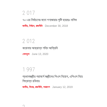
2
0
1
7
৭০-এর নির্বাচনের মতো গণজোয়ার সৃষ্টি হয়েছেঃ নাসিম
জাতীয়
,
নির্বাচন
,
রাজনীতি
December 30, 2018
2
0
1
2
করোনায় আক্রান্ত শহিদ আফ্রিদি
খেলাধুলা
June 13, 2020
1
9
9
7
প্রধানমন্ত্রীর পরামর্শে মন্ত্রীদের পিএস নিয়োগ, এপিএস নিয়ে
সিদ্ধান্ত রবিবার
জাতীয়
,
ফিচার
,
রাজনীতি
,
সারাদেশ
January 12, 2019