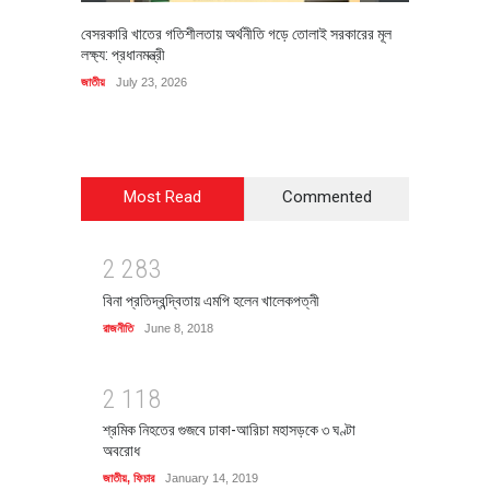
বেসরকারি খাতের গতিশীলতায় অর্থনীতি গড়ে তোলাই সরকারের মূল
বহিষ্কৃত 
লক্ষ্য: প্রধানমন্ত্রী
চি‌ঠি
জাতীয়
July 23, 2026
রাজনীতি
J
Most Read
Commented
2
2
8
3
বিনা প্রতিদ্বন্দ্বিতায় এমপি হলেন খালেকপত্নী
রাজনীতি
June 8, 2018
2
1
1
8
শ্রমিক নিহতের গুজবে ঢাকা-আরিচা মহাসড়কে ৩ ঘণ্টা
অবরোধ
জাতীয়
,
ফিচার
January 14, 2019