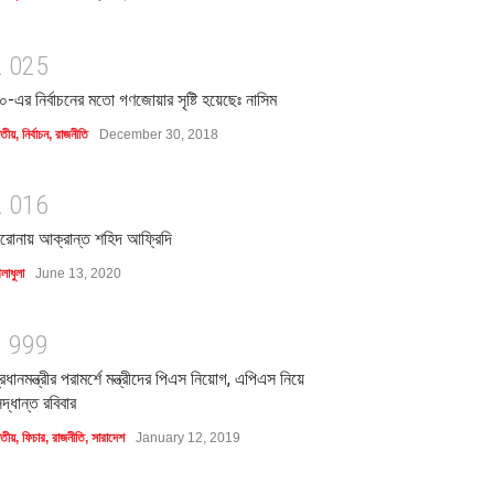
2
0
2
5
০-এর নির্বাচনের মতো গণজোয়ার সৃষ্টি হয়েছেঃ নাসিম
াতীয়
,
নির্বাচন
,
রাজনীতি
December 30, 2018
2
0
1
6
রোনায় আক্রান্ত শহিদ আফ্রিদি
লাধুলা
June 13, 2020
1
9
9
9
্রধানমন্ত্রীর পরামর্শে মন্ত্রীদের পিএস নিয়োগ, এপিএস নিয়ে
িদ্ধান্ত রবিবার
াতীয়
,
ফিচার
,
রাজনীতি
,
সারাদেশ
January 12, 2019