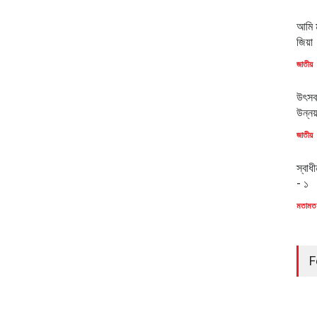
আমি ম
জিয়া
জাতীয়
উৎসব
উন্ন
জাতীয়
স্বাধ
- ১
মতামত
F