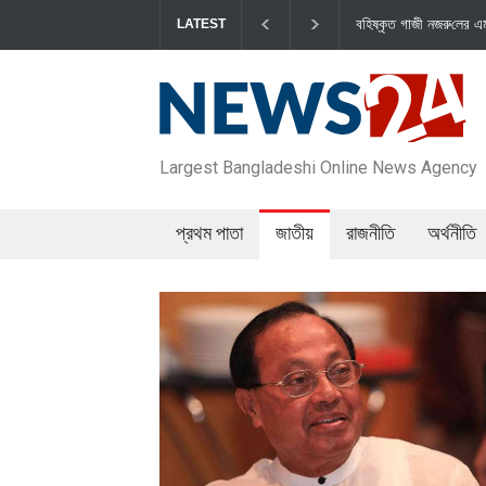
বহিষ্কৃত গাজী নজরু‌লের এম‌পি পদ বা‌তি‌লে স্পিকার-ইসিকে জামায়া‌তের চ
LATEST
Largest Bangladeshi Online News Agency
প্রথম পাতা
জাতীয়
রাজনীতি
অর্থনীতি