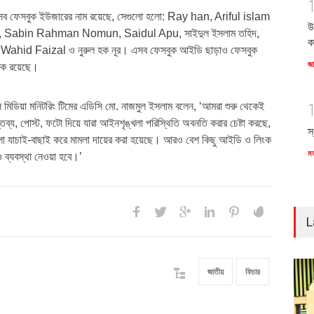
েসব ফেসবুক ইউজারের নাম রয়েছে, সেগুলো হলো: Ray han, Ariful islam
উ
Sabin Rahman Nomun, Saidul Apu, সাইদুল ইসলাম তহিদ,
ক
hid Faizal ও নুরুল হক নূর। এসব ফেসবুক আইডি ছাড়াও ফেসবুক
জ
ংক রয়েছে।
ল মিডিয়া মনিটরিং টিমের এডিসি মো. নাজমুল ইসলাম বলেন, ‘আমরা শুরু থেকেই
্তব্য, পোস্ট, ফটো দিয়ে যারা আইনশৃঙ্খলা পরিস্থিতি অবনতি করার চেষ্টা করছে,
স
লো যাচাই-বাছাই করে মামলা দায়ের করা হয়েছে। আরও বেশ কিছু আইডি ও লিংক
ম
 ব্যবস্থা নেওয়া হবে।’
L
জাতীয়
ফিচার