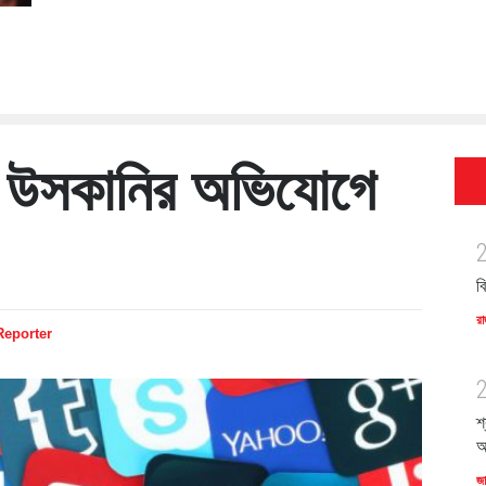
য় উসকানির অভিযোগে
ব
রা
Reporter
শ
অ
জ