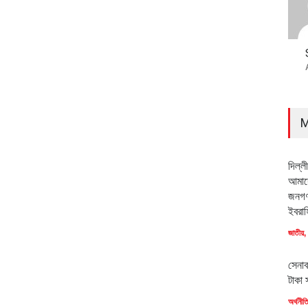
M
দিল্ল
আমাদে
জনগণ
ইবরাহ
জাতীয়
,
সেনাব
টাকা 
অর্থনীত