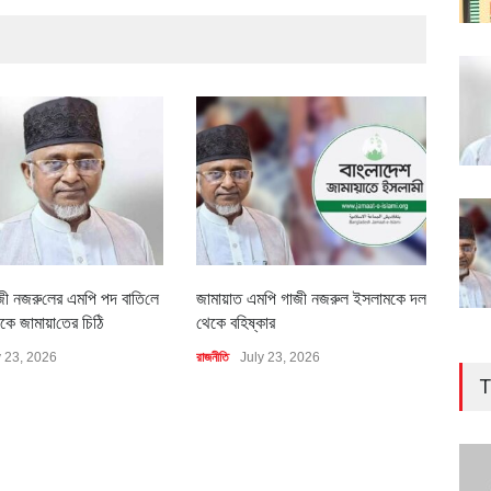
জী নজরু‌লের এম‌পি পদ বা‌তি‌লে
জামায়াত এমপি গাজী নজরুল ইসলামকে দল
৪০০ 
কে জামায়া‌তের চি‌ঠি
থেকে বহিষ্কার
বাস্ত
y 23, 2026
রাজনীতি
July 23, 2026
অর্থনীত
T