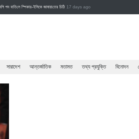
ি‌ঠি
জামায়াত এমপি গাজী নজরুল ইসলামকে দল থেকে বহিষ্কার
17 days ago
বেসরকারি খাতের গতিশীলতায় অর্
সারাদেশ
আন্তর্জাতিক
মতামত
তথ্য প্রযুক্তি
বিনোদন