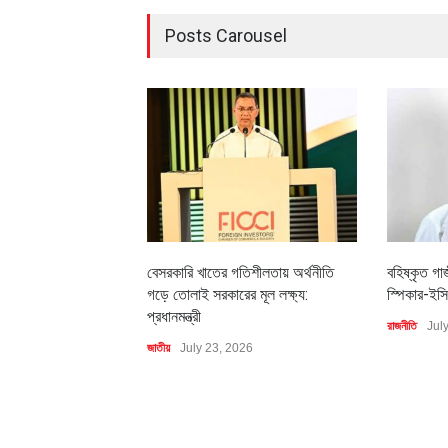
Posts Carousel
বেসরকারি খাতের গতিশীলতায় অর্থনীতি
বহিষ্কৃত গা
গড়ে তোলাই সরকারের মূল লক্ষ্য:
স্পিকার-ইসি
প্রধানমন্ত্রী
রাজনীতি
Jul
জাতীয়
July 23, 2026