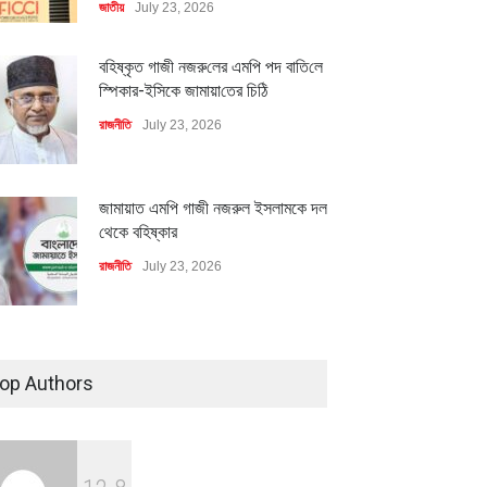
জাতীয়
July 23, 2026
বহিষ্কৃত গাজী নজরু‌লের এম‌পি পদ বা‌তি‌লে
স্পিকার-ইসিকে জামায়া‌তের চি‌ঠি
রাজনীতি
July 23, 2026
জামায়াত এমপি গাজী নজরুল ইসলামকে দল
থেকে বহিষ্কার
রাজনীতি
July 23, 2026
মিলিয়ন ডলারের বিদেশি বিনিয়োগ
বৈশ্বিক প্রতিযোগিতা সক্ষমতা বাড়াতে
বায়নের পথে
পোশাক শিল্পে নতুন উদ্যোগ
৪০০ মিলিয়ন ডলারের বিদেশি বিনিয়োগ
ি
July 23, 2026
অর্থনীতি
July 23, 2026
বাস্তবায়নের পথে
op Authors
অর্থনীতি
July 23, 2026