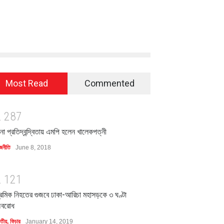
Most Read
Commented
2
2
8
7
িনা প্রতিদ্বন্দ্বিতায় এমপি হলেন খালেকপত্নী
জনীতি
June 8, 2018
2
1
2
1
্রমিক নিহতের গুজবে ঢাকা-আরিচা মহাসড়কে ৩ ঘণ্টা
বরোধ
াতীয়
,
ফিচার
January 14, 2019