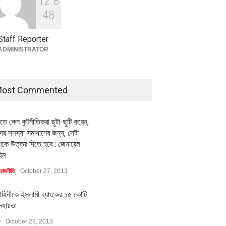
1
2
8
বৈশ্বিক প্রতিযোগিতা সক্ষমতা বাড়াতে
পোশাক শিল্পে নতুন উদ্যোগ
4
8
অর্থনীতি
July 23, 2026
Staff Reporter
ADMINISTRATOR
ost Commented
ীতে কেন কুটনীতিকরা ছুটা-ছুটি করেন,
র সমস্যা সমাধানের জন্য, সেটা
কে উত্তর দিতে হবে : জেনারেল
িম
রাজনীতি
October 27, 2013
াহিনীকে ইসলামী ব্যাংকের ১৫ কোটি
সহায়তা
ি
October 23, 2013