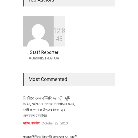
অর্থনীতি
July 23, 2026
1
2
8
বৈশ্বিক প্রতিযোগিতা সক্ষমতা বাড়াতে
4
8
পোশাক শিল্পে নতুন উদ্যোগ
অর্থনীতি
July 23, 2026
Staff Reporter
ADMINISTRATOR
Most Commented
দিল্লীতে কেন কুটনীতিকরা ছুটা-ছুটি
করেন, আমাদের সমস্যা সমাধানের জন্য,
সেটা জনগণকে উত্তর দিতে হবে :
জেনারেল ইবরাহিম
জাতীয়
,
রাজনীতি
October 27, 2013
সেনাবাহিনীকে ইসলামী ব্যাংকের ১৫ কোটি