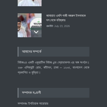
জামায়াত এমপি গাজী নজরুল ইসলামকে
দল থেকে বহিষ্কার
রাজনীতি
July 23, 2026
৪০০ মিলিয়ন ডলারের বিদেশি বিনিয়োগ
আমাদের সম্পর্কে
বাস্তবায়নের পথে
অর্থনীতি
July 23, 2026
নিউজ২৪ একটি একুয়াটিক নিউজ এন্ড প্রোডাকশন এর অঙ্গ সংগঠন।
২৬৮ এলিফ্যান্ট রোড, কাঁটাবন, ঢাকা – ১২০৫, বাংলাদেশ থেকে
প্রকাশিত ও মুদ্রিত।
বৈশ্বিক প্রতিযোগিতা সক্ষমতা বাড়াতে
পোশাক শিল্পে নতুন উদ্যোগ
অর্থনীতি
July 23, 2026
সম্পাদক মণ্ডলী
সম্পাদকঃ ইশতিয়াক সারোয়ার