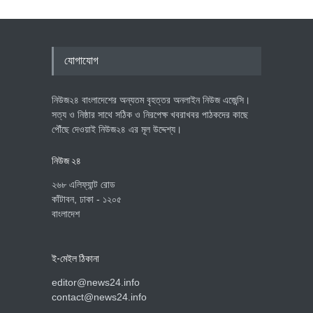
যোগাযোগ
নিউজ২৪ বাংলাদেশের অন্যতম বৃহত্তর অনলাইন নিউজ এজেন্সি।
সত্য ও নিষ্ঠার সাথে সঠিক ও নিরপেক্ষ খবরাখবর পাঠকদের কাছে
পৌঁছে দেওয়াই নিউজ২৪ এর মূল উদ্দেশ্য।
নিউজ ২৪
২৬৮ এলিফ্যান্ট রোড
কাঁটাবন, ঢাকা - ১২০৫
বাংলাদেশ
ই-মেইল ঠিকানা
editor@news24.info
contact@news24.info