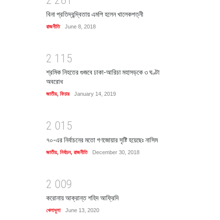
2
2
8
1
বিনা প্রতিদ্বন্দ্বিতায় এমপি হলেন খালেকপত্নী
রাজনীতি
June 8, 2018
2
1
1
5
শ্রমিক নিহতের গুজবে ঢাকা-আরিচা মহাসড়কে ৩ ঘণ্টা
অবরোধ
জাতীয়
,
ফিচার
January 14, 2019
2
0
1
5
৭০-এর নির্বাচনের মতো গণজোয়ার সৃষ্টি হয়েছেঃ নাসিম
জাতীয়
,
নির্বাচন
,
রাজনীতি
December 30, 2018
2
0
0
9
করোনায় আক্রান্ত শহিদ আফ্রিদি
খেলাধুলা
June 13, 2020