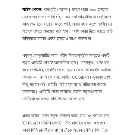
সাঈদ খোকন
:
অবশ্যই পারবেন। কারণ প্রায় ৩০০ রাস্তার
মেরামতের উদ্যোগ নিয়েছি। এই তো জানুয়ারির মধ্যেই এসব
কাজ শুরু হয়ে যাবে। বলতে পারি, এবার বর্ষার আগে নগরীর ৮৫
শতাংশ রাস্তা মেরামত করা হবে। আমি জোর দিয়ে বলতে পারি
ভবিষ্যতে ঢাকায় একটা রাস্তাও ভাঙা থাকবে না।
একুশে ফেব্রুয়ারির আগে শহীদ মিনারকেন্দ্রীক অন্তত একটি
সড়ক এলইডি লাইটে আলোকিত হবে। পান্থকুঞ্জ থেকে শুরু
করে বাংলামটর, শেরাটন মোড়, হেয়ার রোড, কাকরাইল মসজিদ,
মৎস্যভবন, কদম ফোয়ারা, কার্জন হল, দোয়েল চত্বরসহ বেশ
কিছু স্থানে এই এলইডি লাইন স্থাপনের পরিকল্পনা রয়েছে
আমাদের। এলইডি লাইট লাগাতে পারলে সড়কগুলোতে
স্টেডিয়ামের ফ্লাড লাইটের মত আলো হবে।
এবার আমরা যেসব সড়ক মেরামত করব, তার ৭৫ শতাংশ হবে
ইট-সিমেন্টের (সিসি) ঢালাই। পিচ ঢালাইর রাস্তা কম হবে।
কারণ সিসি ঢালাইয়ের রাস্তা টেকে অনেক বেশি। পিচ দিয়ে