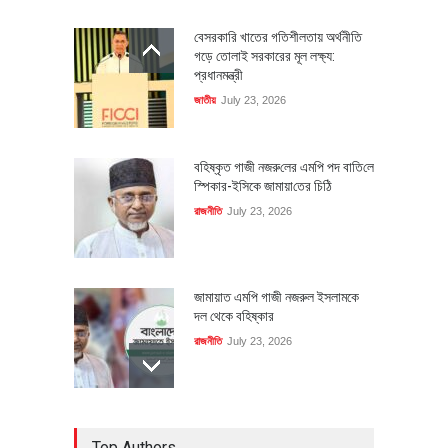
বেসরকারি খাতের গতিশীলতায় অর্থনীতি
গড়ে তোলাই সরকারের মূল লক্ষ্য:
প্রধানমন্ত্রী
জাতীয়
July 23, 2026
বহিষ্কৃত গাজী নজরু‌লের এম‌পি পদ বা‌তি‌লে
স্পিকার-ইসিকে জামায়া‌তের চি‌ঠি
রাজনীতি
July 23, 2026
জামায়াত এমপি গাজী নজরুল ইসলামকে
দল থেকে বহিষ্কার
রাজনীতি
July 23, 2026
৪০০ মিলিয়ন ডলারের বিদেশি বিনিয়োগ
Top Authors
বাস্তবায়নের পথে