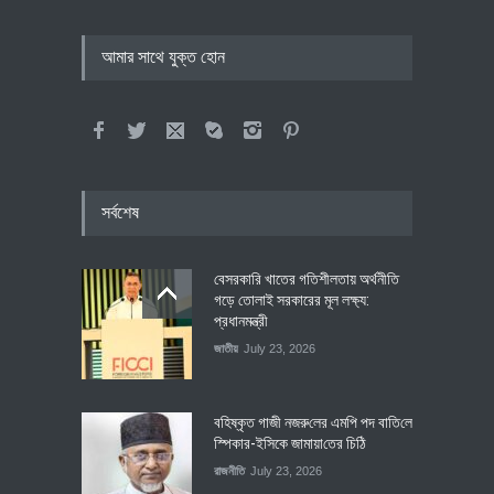
আমার সাথে যুক্ত হোন
সর্বশেষ
বেসরকারি খাতের গতিশীলতায় অর্থনীতি
গড়ে তোলাই সরকারের মূল লক্ষ্য:
প্রধানমন্ত্রী
জাতীয়
July 23, 2026
বহিষ্কৃত গাজী নজরু‌লের এম‌পি পদ বা‌তি‌লে
স্পিকার-ইসিকে জামায়া‌তের চি‌ঠি
রাজনীতি
July 23, 2026