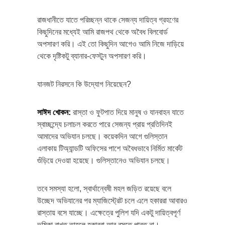
রাজধানীতে যাতে পরিচ্ছন্ন থাকে সেজন্য দায়িত্ব গ্রহণের
কিছুদিনের মধ্যেই আমি রাজপথ থেকে অবৈধ বিলবোর্ড
অপসারণ করি। এই তো কিছুদিন আগেও আমি নিজে দাড়িয়ে
থেকে দৃষ্টিকটু ব্যানার-ফেস্টুন অপসারণ করি।
যানজট নিরসনে কি উদ্যোগ নিয়েছেন?
সাঈদ খোকন
:
রাস্তা ও ফুটপাত দিয়ে মানুষ ও যানবাহন যাতে
স্বাচ্ছন্দ্যে চলাচল করতে পারে সেজন্য প্রায় প্রতিদিনই
আমাদের অভিযান চলছে। কয়েকদিন আগে গুলিস্তান
এলাকায় টিঅ্যান্ডটি অফিসের পাশে অবৈধভাবে নির্মিত মার্কেট
গুঁড়িয়ে দেওয়া হয়েছে। গুলিস্তানেও অভিযান চলছে।
তবে সমস্যা হলো, স্বার্থান্বেষী মহল জড়িত রয়েছে বলে
উচ্ছেদ অভিযানের পর ম্যাজিস্ট্রেট চলে এলে হকাররা আবারও
রাস্তায় বসে যাচ্ছে। এক্ষেত্রে পুলিশ যদি একটু দায়িত্বপূর্ণ
ভূমিকা রাখত তাহলে হকাররা আর বসতে পারত না।