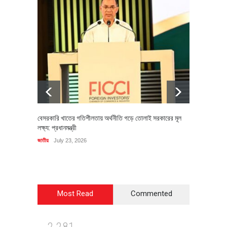
বেসরকারি খাতের গতিশীলতায় অর্থনীতি গড়ে তোলাই সরকারের মূল
বহিষ্কৃত 
লক্ষ্য: প্রধানমন্ত্রী
চি‌ঠি
জাতীয়
July 23, 2026
রাজনীতি
J
Most Read
Commented