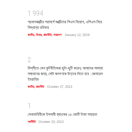
1
9
9
4
প্রধানমন্ত্রীর পরামর্শে মন্ত্রীদের পিএস নিয়োগ, এপিএস নিয়ে
সিদ্ধান্ত রবিবার
জাতীয়
,
ফিচার
,
রাজনীতি
,
সারাদেশ
January 12, 2019
2
দিল্লীতে কেন কুটনীতিকরা ছুটা-ছুটি করেন, আমাদের সমস্যা
সমাধানের জন্য, সেটা জনগণকে উত্তর দিতে হবে : জেনারেল
ইবরাহিম
জাতীয়
,
রাজনীতি
October 27, 2013
1
সেনাবাহিনীকে ইসলামী ব্যাংকের ১৫ কোটি টাকা সহায়তা
অর্থনীতি
October 23, 2013