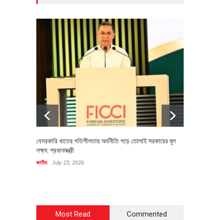
বেসরকারি খাতের গতিশীলতায় অর্থনীতি গড়ে তোলাই সরকারের মূল
বহিষ্কৃত 
লক্ষ্য: প্রধানমন্ত্রী
চি‌ঠি
জাতীয়
July 23, 2026
রাজনীতি
J
Most Read
Commented