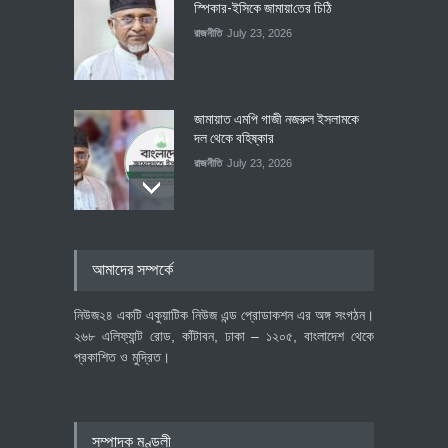
স্পিকার-ইসিকে জামায়া‌তের চি‌ঠি
রাজনীতি
July 23, 2026
জামায়াত এমপি গাজী নজরুল ইসলামকে
দল থেকে বহিষ্কার
রাজনীতি
July 23, 2026
৪০০ মিলিয়ন ডলারের বিদেশি বিনিয়োগ
আমাদের সম্পর্কে
বাস্তবায়নের পথে
অর্থনীতি
July 23, 2026
নিউজ২৪ একটি একুয়াটিক নিউজ এন্ড প্রোডাকশন এর অঙ্গ সংগঠন।
২৬৮ এলিফ্যান্ট রোড, কাঁটাবন, ঢাকা – ১২০৫, বাংলাদেশ থেকে
প্রকাশিত ও মুদ্রিত।
বৈশ্বিক প্রতিযোগিতা সক্ষমতা বাড়াতে
পোশাক শিল্পে নতুন উদ্যোগ
অর্থনীতি
July 23, 2026
সম্পাদক মণ্ডলী