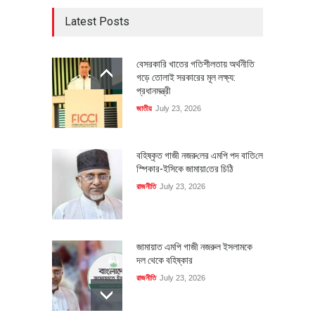
Latest Posts
বেসরকারি খাতের গতিশীলতায় অর্থনীতি
গড়ে তোলাই সরকারের মূল লক্ষ্য:
প্রধানমন্ত্রী
জাতীয়
July 23, 2026
বহিষ্কৃত গাজী নজরু‌লের এম‌পি পদ বা‌তি‌লে
স্পিকার-ইসিকে জামায়া‌তের চি‌ঠি
রাজনীতি
July 23, 2026
জামায়াত এমপি গাজী নজরুল ইসলামকে
দল থেকে বহিষ্কার
রাজনীতি
July 23, 2026