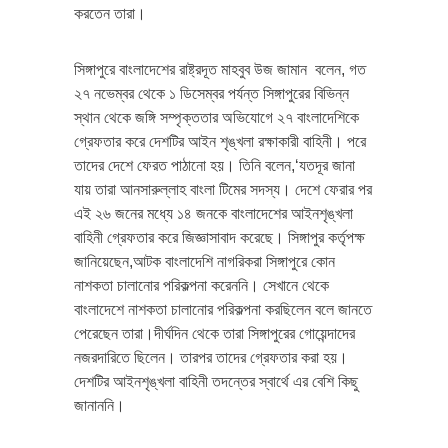
করতেন তারা।
সিঙ্গাপুরে বাংলাদেশের রাষ্ট্রদূত মাহবুব উজ জামান বলেন, গত
২৭ নভেম্বর থেকে ১ ডিসেম্বর পর্যন্ত সিঙ্গাপুরের বিভিন্ন
স্থান থেকে জঙ্গি সম্পৃক্ততার অভিযোগে ২৭ বাংলাদেশিকে
গ্রেফতার করে দেশটির আইন শৃঙ্খলা রক্ষাকারী বাহিনী। পরে
তাদের দেশে ফেরত পাঠানো হয়। তিনি বলেন,‘যতদূর জানা
যায় তারা আনসারুল্লাহ বাংলা টিমের সদস্য। দেশে ফেরার পর
এই ২৬ জনের মধ্যে ১৪ জনকে বাংলাদেশের আইনশৃঙ্খলা
বাহিনী গ্রেফতার করে জিজ্ঞাসাবাদ করেছে। সিঙ্গাপুর কর্তৃপক্ষ
জানিয়েছেন,আটক বাংলাদেশি নাগরিকরা সিঙ্গাপুরে কোন
নাশকতা চালানোর পরিকল্পনা করেননি। সেখানে থেকে
বাংলাদেশে নাশকতা চালানোর পরিকল্পনা করছিলেন বলে জানতে
পেরেছেন তারা।দীর্ঘদিন থেকে তারা সিঙ্গাপুরের গোয়েন্দাদের
নজরদারিতে ছিলেন। তারপর তাদের গ্রেফতার করা হয়।
দেশটির আইনশৃঙ্খলা বাহিনী তদন্তের স্বার্থে এর বেশি কিছু
জানাননি।