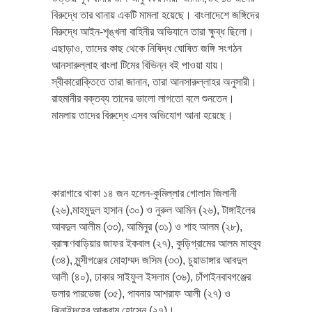
বিরুদ্ধে তার থানায় একটি মামলা হয়েছে। বাংলাদেশে জঙ্গিদের
বিরুদ্ধে আইন-শৃঙ্খলা বাহিনীর অভিযানে তারা ক্ষুব্ধ ছিলো।
এছাড়াও, তাদের কাছ থেকে নিষিদ্ধ ঘোষিত জঙ্গি সংগঠন
আনসারুল্লাহ বাংলা টিমের বিভিন্ন বই পাওয়া যায়।
স্বীকারোক্তিতে তারা জানান, তারা আনসারুল্লাহর অনুসারী।
রাহমানীর বক্তব্য তাদের ভালো লাগতো বলে শুনতেন।
মামলায় তাদের বিরুদ্ধে এসব অভিযোগ আনা হয়েছে।
কারাগারে থাকা ১৪ জন হলেন-কুমিল্লার গোলাম জিলানী
(২৬),মাহমুদুল হাসান (৩০) ও নুরুল আমিন (২৬), টাঙ্গাইলের
আবদুল আলীম (৩৩), আমিনুর (৩১) ও শাহ আলম (২৮),
ব্রাহ্মণবাড়িয়ার জাফর ইকবাল (২৭), কুড়িগ্রামের আলম মাহবুব
(৩৪), মুন্সীগঞ্জের মোহাম্মদ জসিম (৩৩), চুয়াডাঙ্গার আবদুল
আলী (৪০), ঢাকার সাইফুল ইসলাম (৩৬), চাঁপাইনবাবগঞ্জের
ডলার পারভেজ (৩৫), পাবনার আশরাফ আলী (২৭) ও
ঝিনাইদহের আকরাম হোসেন (২৭)।