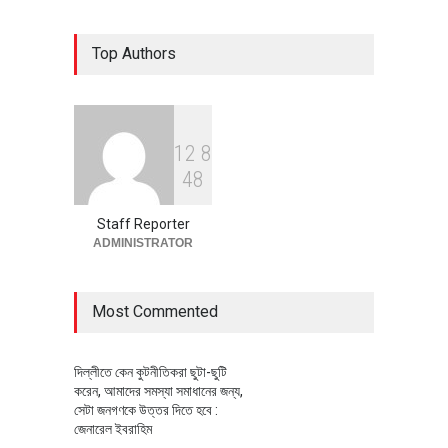
৪০০ মিলিয়ন ডলারের বিদেশি বিনিয়োগ
Top Authors
বাস্তবায়নের পথে
অর্থনীতি
July 23, 2026
1
2
8
বৈশ্বিক প্রতিযোগিতা সক্ষমতা বাড়াতে
4
8
পোশাক শিল্পে নতুন উদ্যোগ
অর্থনীতি
July 23, 2026
Staff Reporter
ADMINISTRATOR
Most Commented
দিল্লীতে কেন কুটনীতিকরা ছুটা-ছুটি
করেন, আমাদের সমস্যা সমাধানের জন্য,
সেটা জনগণকে উত্তর দিতে হবে :
জেনারেল ইবরাহিম