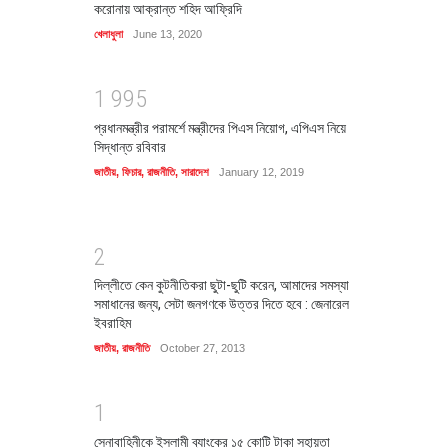
করোনায় আক্রান্ত শহিদ আফ্রিদি
খেলাধুলা
June 13, 2020
1
9
9
5
প্রধানমন্ত্রীর পরামর্শে মন্ত্রীদের পিএস নিয়োগ, এপিএস নিয়ে
সিদ্ধান্ত রবিবার
জাতীয়
,
ফিচার
,
রাজনীতি
,
সারাদেশ
January 12, 2019
2
দিল্লীতে কেন কুটনীতিকরা ছুটা-ছুটি করেন, আমাদের সমস্যা
সমাধানের জন্য, সেটা জনগণকে উত্তর দিতে হবে : জেনারেল
ইবরাহিম
জাতীয়
,
রাজনীতি
October 27, 2013
1
সেনাবাহিনীকে ইসলামী ব্যাংকের ১৫ কোটি টাকা সহায়তা