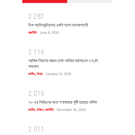
2
2
8
2
বিনা প্রতিদ্বন্দ্বিতায় এমপি হলেন খালেকপত্নী
রাজনীতি
June 8, 2018
2
1
1
6
শ্রমিক নিহতের গুজবে ঢাকা-আরিচা মহাসড়কে ৩ ঘণ্টা
অবরোধ
জাতীয়
,
ফিচার
January 14, 2019
2
0
1
6
৭০-এর নির্বাচনের মতো গণজোয়ার সৃষ্টি হয়েছেঃ নাসিম
জাতীয়
,
নির্বাচন
,
রাজনীতি
December 30, 2018
2
0
1
1