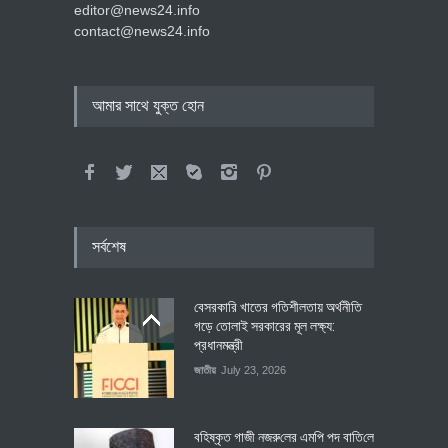
editor@news24.info
contact@news24.info
আমার সাথে যুক্ত হোন
সর্বশেষ
বেসরকারি খাতের গতিশীলতায় অর্থনীতি
গড়ে তোলাই সরকারের মূল লক্ষ্য:
প্রধানমন্ত্রী
জাতীয়
July 23, 2026
বহিষ্কৃত গাজী নজরু‌লের এম‌পি পদ বা‌তি‌লে