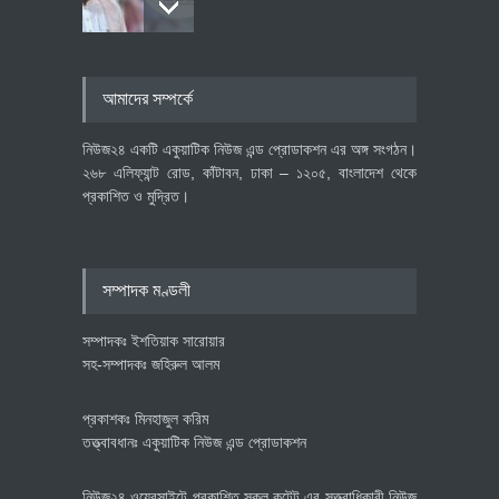
৪০০ মিলিয়ন ডলারের বিদেশি বিনিয়োগ
আমাদের সম্পর্কে
বাস্তবায়নের পথে
অর্থনীতি
July 23, 2026
নিউজ২৪ একটি একুয়াটিক নিউজ এন্ড প্রোডাকশন এর অঙ্গ সংগঠন।
২৬৮ এলিফ্যান্ট রোড, কাঁটাবন, ঢাকা – ১২০৫, বাংলাদেশ থেকে
প্রকাশিত ও মুদ্রিত।
বৈশ্বিক প্রতিযোগিতা সক্ষমতা বাড়াতে
পোশাক শিল্পে নতুন উদ্যোগ
অর্থনীতি
July 23, 2026
সম্পাদক মণ্ডলী
সম্পাদকঃ ইশতিয়াক সারোয়ার
সহ-সম্পাদকঃ জহিরুল আলম
প্রকাশকঃ মিনহাজুল করিম
তত্ত্বাবধানঃ একুয়াটিক নিউজ এন্ড প্রোডাকশন
নিউজ২৪ ওয়েবসাইটে প্রকাশিত সকল কন্টেন্ট এর সত্ত্বাধিকারী নিউজ