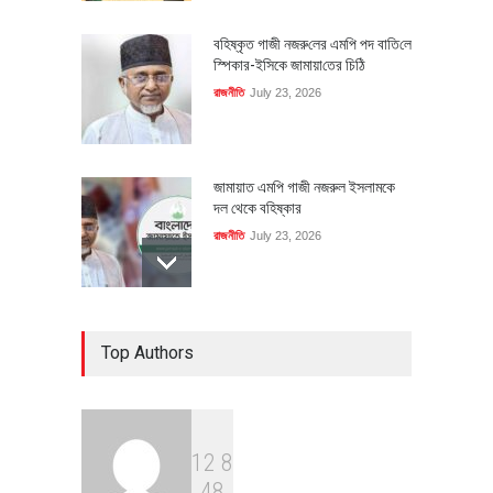
বহিষ্কৃত গাজী নজরু‌লের এম‌পি পদ বা‌তি‌লে
স্পিকার-ইসিকে জামায়া‌তের চি‌ঠি
রাজনীতি
July 23, 2026
জামায়াত এমপি গাজী নজরুল ইসলামকে
দল থেকে বহিষ্কার
রাজনীতি
July 23, 2026
৪০০ মিলিয়ন ডলারের বিদেশি বিনিয়োগ
Top Authors
বাস্তবায়নের পথে
অর্থনীতি
July 23, 2026
1
2
8
বৈশ্বিক প্রতিযোগিতা সক্ষমতা বাড়াতে
4
8