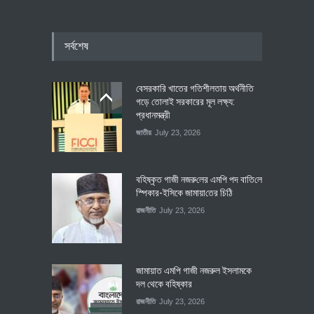
সর্বশেষ
বেসরকারি খাতের গতিশীলতায় অর্থনীতি
গড়ে তোলাই সরকারের মূল লক্ষ্য:
প্রধানমন্ত্রী
জাতীয়
July 23, 2026
বহিষ্কৃত গাজী নজরু‌লের এম‌পি পদ বা‌তি‌লে
স্পিকার-ইসিকে জামায়া‌তের চি‌ঠি
রাজনীতি
July 23, 2026
জামায়াত এমপি গাজী নজরুল ইসলামকে
দল থেকে বহিষ্কার
রাজনীতি
July 23, 2026