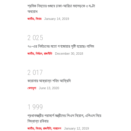
শ্রমিক নিহতের গুজবে ঢাকা-আরিচা মহাসড়কে ৩ ঘণ্টা
অবরোধ
জাতীয়
,
ফিচার
January 14, 2019
2
0
2
5
৭০-এর নির্বাচনের মতো গণজোয়ার সৃষ্টি হয়েছেঃ নাসিম
জাতীয়
,
নির্বাচন
,
রাজনীতি
December 30, 2018
2
0
1
7
করোনায় আক্রান্ত শহিদ আফ্রিদি
খেলাধুলা
June 13, 2020
1
9
9
9
প্রধানমন্ত্রীর পরামর্শে মন্ত্রীদের পিএস নিয়োগ, এপিএস নিয়ে
সিদ্ধান্ত রবিবার
জাতীয়
,
ফিচার
,
রাজনীতি
,
সারাদেশ
January 12, 2019