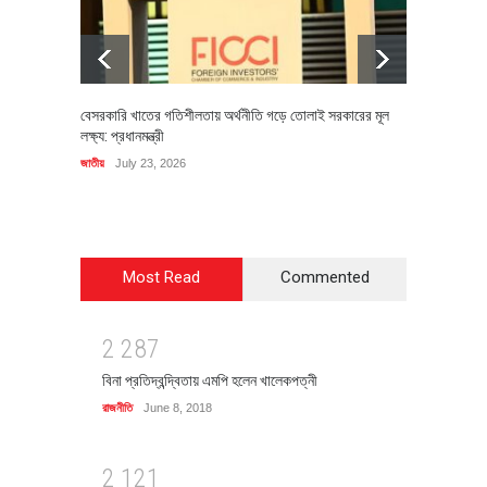
বেসরকারি খাতের গতিশীলতায় অর্থনীতি গড়ে তোলাই সরকারের মূল
বহিষ্কৃত 
লক্ষ্য: প্রধানমন্ত্রী
চি‌ঠি
জাতীয়
July 23, 2026
রাজনীতি
J
Most Read
Commented
2
2
8
7
বিনা প্রতিদ্বন্দ্বিতায় এমপি হলেন খালেকপত্নী
রাজনীতি
June 8, 2018
2
1
2
1