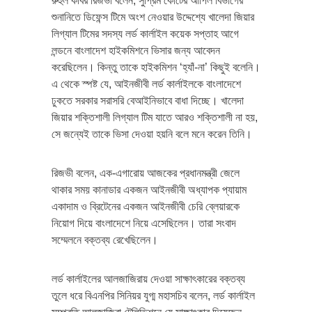
রুহুল কবির রিজভী বলেন, সুপ্রিম কোর্টের আপিল বিভাগের
শুনানিতে ডিফেন্স টিমে অংশ নেওয়ার উদ্দেশ্যে খালেদা জিয়ার
লিগ্যাল টিমের সদস্য লর্ড কার্লাইল কয়েক সপ্তাহ আগে
লন্ডনে বাংলাদেশ হাইকমিশনে ভিসার জন্য আবেদন
করেছিলেন। কিন্তু তাকে হাইকমিশন ‘হ্যাঁ-না’ কিছুই বলেনি।
এ থেকে স্পষ্ট যে, আইনজীবী লর্ড কার্লাইলকে বাংলাদেশে
ঢুকতে সরকার সরাসরি বেআইনিভাবে বাধা দিচ্ছে। খালেদা
জিয়ার শক্তিশালী লিগ্যাল টিম যাতে আরও শক্তিশালী না হয়,
সে জন্যেই তাকে ভিসা দেওয়া হয়নি বলে মনে করেন তিনি।
রিজভী বলেন, এক-এগারোয় আজকের প্রধানমন্ত্রী জেলে
থাকার সময় কানাডার একজন আইনজীবী অধ্যাপক প্যায়াম
একাদাম ও ব্রিটেনের একজন আইনজীবী চেরি ব্লেয়ারকে
নিয়োগ দিয়ে বাংলাদেশে নিয়ে এসেছিলেন। তারা সংবাদ
সম্মেলনে বক্তব্য রেখেছিলেন।
লর্ড কার্লাইলের আলজাজিরায় দেওয়া সাক্ষাৎকারের বক্তব্য
তুলে ধরে বিএনপির সিনিয়র যুগ্ম মহাসচিব বলেন, লর্ড কার্লাইল