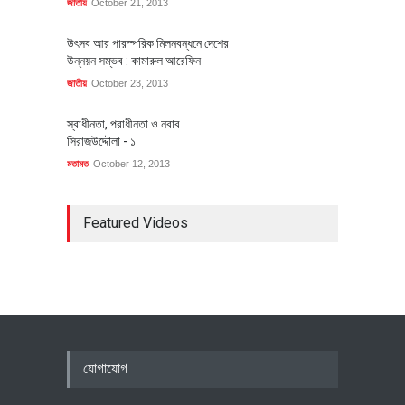
জাতীয়
October 21, 2013
উৎসব আর পারস্পরিক মিলনবন্ধনে দেশের
উন্নয়ন সম্ভব : কামারুল আরেফিন
জাতীয়
October 23, 2013
স্বাধীনতা, পরাধীনতা ও নবাব
সিরাজউদ্দৌলা - ১
মতামত
October 12, 2013
Featured Videos
যোগাযোগ