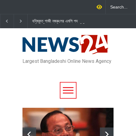
বহিষ্কৃত গাজী নজরু‌লের এম‌পি পদ
জামায়াত এমপি গাজী নজরুল ইসলামকে
বা‌তি‌লে স্পিকার-ইসিকে জামায়া‌তের চি‌ঠি
দল থেকে বহিষ্কার
Largest Bangladeshi Online News Agency