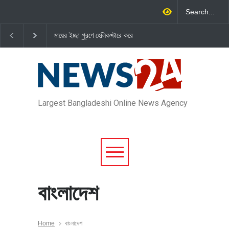
মায়ের ইচ্ছা পূরণে হেলিকপ্টারে করে
নরসিংদীতে ব্যবসায়ীকে গুলি করে হত্যা
হেলিকপ্টা
গ্রামে প্রবাসী
গ্রামে ফির
Largest Bangladeshi Online News Agency
বাংলাদেশ
Home
বাংলাদেশ