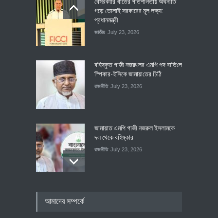
বেসরকারি খাতের গতিশীলতায় অর্থনীতি
গড়ে তোলাই সরকারের মূল লক্ষ্য:
প্রধানমন্ত্রী
জাতীয়
July 23, 2026
বহিষ্কৃত গাজী নজরু‌লের এম‌পি পদ বা‌তি‌লে
স্পিকার-ইসিকে জামায়া‌তের চি‌ঠি
রাজনীতি
July 23, 2026
জামায়াত এমপি গাজী নজরুল ইসলামকে
দল থেকে বহিষ্কার
রাজনীতি
July 23, 2026
৪০০ মিলিয়ন ডলারের বিদেশি বিনিয়োগ
আমাদের সম্পর্কে
বাস্তবায়নের পথে
অর্থনীতি
July 23, 2026