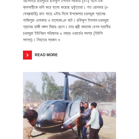
নরসিংদীর রায়পুরায় রফিকুল ইসলাম সরকার (৫০) নামে এক
ব্যবসায়ীকে গুলি করে হত্যা করেছে দুর্বৃত্তরা। গত রোববার (৮
ফেব্রুয়ারি) রাত সাড়ে ৯টার দিকে উপজেলার চরমধুয়া গ্রামের
গাজিপুরা এলাকায় এ হত্যাকাণ্ড ঘটে। রফিকুল ইসলাম চরমধুয়া
গ্রামের হাজী মঙ্গল মিয়ার ছেলে। তার স্ত্রী মমতাজ বেগম স্থানীয়
চরমধুয়া ইউনিয়ন পরিষদের ৬ নম্বর ওয়ার্ডের সদস্য (ইউপি
সদস্য)। নিহতের স্বজন ও
READ MORE