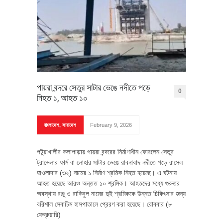
পায়রা বন্দরে সেতুর সাটার ভেঙে নদীতে পড়ে
0
নিহত ১, আহত ১০
বাংলাদেশ
,
সারাদেশ
February 9, 2026
পটুয়াখালীর কলাপাড়ায় পায়রা বন্দরের নির্মাণাধীন ফোরলেন সেতুর
ট্রাভেলার ফার্ম বা লোহার সাটার ভেঙে রাবনাবাদ নদীতে পড়ে রাসেল
হাওলাদার (৩২) নামের ১ নির্মাণ শ্রমিক নিহত হয়েছে। এ ঘটনায়
আহত হয়েছে আরও অন্তত ১০ শ্রমিক। আহতদের মধ্যে গুরুতর
অবস্থায় রঞ্জু ও রাকিবুল নামের দুই শ্রমিককে উন্নত চিকিৎসার জন্য
বরিশাল সেবাচিম হাসপাতালে প্রেরণ করা হয়েছে। রোববার (৮
ফেব্রুয়ারি)