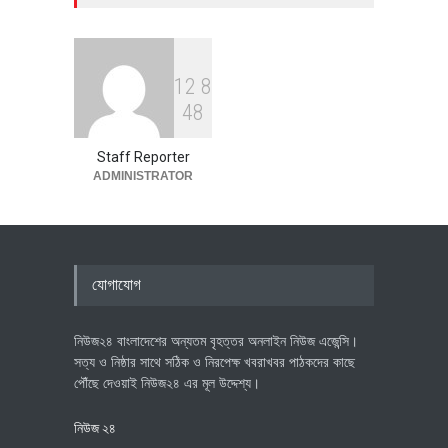
বাংলাদেশ
,
সারাদেশ
February 9, 2026
1
2
8
হেলিকপ্টারে চড়ে সৌদি কফিলকে নিয়ে
4
8
গ্রামে ফিরলেন প্রবাসী
বাংলাদেশ
,
সারাদেশ
February 9, 2026
Staff Reporter
ADMINISTRATOR
যোগাযোগ
নিউজ২৪ বাংলাদেশের অন্যতম বৃহত্তর অনলাইন নিউজ এজেন্সি।
সত্য ও নিষ্ঠার সাথে সঠিক ও নিরপেক্ষ খবরাখবর পাঠকদের কাছে
পৌঁছে দেওয়াই নিউজ২৪ এর মূল উদ্দেশ্য।
নিউজ ২৪