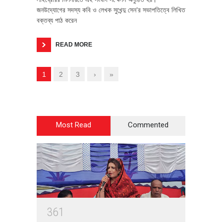
জনউদ্যোগের সদস্য কবি ও লেখক সুখেন্দু সেন’র সভাপতিত্বে লিখিত
বক্তব্য পাঠ করেন
READ MORE
1
2
3
›
»
Most Read
Commented
3
6
1