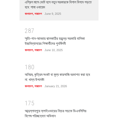
এপ্রিল মাসে ভোট হলে নতুন সরকারকে বিশাল বিপদে পড়তে
হবে: শামা ওবায়েদ
বাংলাদেশ
,
সারাদেশ
June 9, 2025
2
8
7
স্মৃতি-গান-আড্ডায় ঝালকাঠির হরচন্দ্র সরকারি বালিকা
উচ্চবিদ্যালয়ের শিক্ষার্থীদের পুনর্মিলনী
বাংলাদেশ
,
সারাদেশ
June 10, 2025
1
8
0
অনিয়ম, কৃত্রিম সংকট বা মূল্য কারসাজি বরদাশত করা হবে
না: খাদ্য উপদেষ্টা
বাংলাদেশ
,
সারাদেশ
January 21, 2026
1
7
5
আব্দুল্লাহপুরে ফ্লাইওভারের নিচের সড়কে ডিএনসিসির
বিশেষ পরিচ্ছন্নতা অভিযান