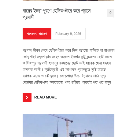
মায়ের ইচ্ছা পূরণে হেলিকপ্টারে করে গ্রামে
0
প্রবাসী
বাংলাদেশ
,
সারাদেশ
February 9, 2026
প্রবাস জীবন শেষে হেলিকপ্টারে করে নিজ গ্রামের মাটিতে পা রাখলেন
জোড়গাছা মধ‍্যপাড়ার মরহুম জহুরুল ইসলাম নান্টু মন্ডলের ছোট ছেলে
ও সিঙ্গাপুর প্রবাসী হাসানুর রহমানের ছোট ভাই সাবেক সেনা সদস‍্য
হাসনাত আলী। ব্যতিক্রমী এই আগমনে গ্রামজুড়ে সৃষ্টি হয়েছে
ব্যাপক আনন্দ ও কৌতূহল। জোড়গাছা উচ্চ বিদ‍্যালয় মাঠে দুপুর
দেড়টায় হেলিকপ্টার অবতরণের খবর ছড়িয়ে পড়তেই শত শত মানুষ
READ MORE