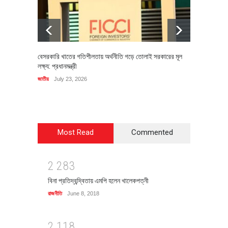
বেসরকারি খাতের গতিশীলতায় অর্থনীতি গড়ে তোলাই সরকারের মূল
বহিষ্কৃত 
লক্ষ্য: প্রধানমন্ত্রী
চি‌ঠি
জাতীয়
July 23, 2026
রাজনীতি
J
Most Read
Commented
2
2
8
3
বিনা প্রতিদ্বন্দ্বিতায় এমপি হলেন খালেকপত্নী
রাজনীতি
June 8, 2018
2
1
1
8