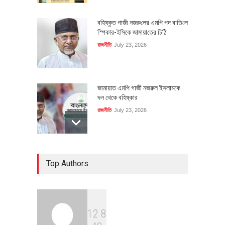
বহিষ্কৃত গাজী নজরু‌লের এম‌পি পদ বা‌তি‌লে
স্পিকার-ইসিকে জামায়া‌তের চি‌ঠি
রাজনীতি
July 23, 2026
জামায়াত এমপি গাজী নজরুল ইসলামকে
দল থেকে বহিষ্কার
রাজনীতি
July 23, 2026
৪০০ মিলিয়ন ডলারের বিদেশি বিনিয়োগ
Top Authors
বাস্তবায়নের পথে
অর্থনীতি
July 23, 2026
1
2
8
বৈশ্বিক প্রতিযোগিতা সক্ষমতা বাড়াতে