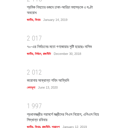
শ্রমিক নিহতের গুজবে ঢাকা-আরিচা মহাসড়কে ৩ ঘণ্টা
অবরোধ
জাতীয়
,
ফিচার
January 14, 2019
2
0
1
7
৭০-এর নির্বাচনের মতো গণজোয়ার সৃষ্টি হয়েছেঃ নাসিম
জাতীয়
,
নির্বাচন
,
রাজনীতি
December 30, 2018
2
0
1
2
করোনায় আক্রান্ত শহিদ আফ্রিদি
খেলাধুলা
June 13, 2020
1
9
9
7
প্রধানমন্ত্রীর পরামর্শে মন্ত্রীদের পিএস নিয়োগ, এপিএস নিয়ে
সিদ্ধান্ত রবিবার
জাতীয়
,
ফিচার
,
রাজনীতি
,
সারাদেশ
January 12, 2019