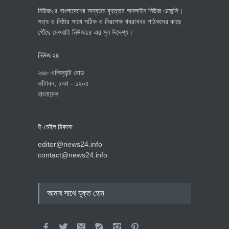
নিউজ২৪ বাংলাদেশের অন্যতম বৃহত্তর অনলাইন নিউজ এজেন্সি।
সত্য ও নিষ্ঠার সাথে সঠিক ও নিরপেক্ষ খবরাখবর পাঠকদের কাছে
পৌঁছে দেওয়াই নিউজ২৪ এর মূল উদ্দেশ্য।
নিউজ ২৪
২৬৮ এলিফ্যান্ট রোড
কাঁটাবন, ঢাকা - ১২০৫
বাংলাদেশ
ই-মেইল ঠিকানা
editor@news24.info
contact@news24.info
আমার সাথে যুক্ত হোন