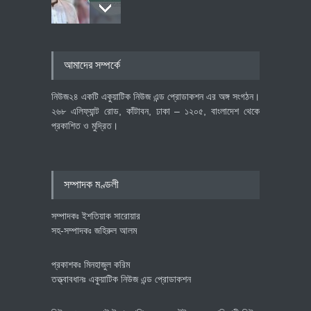
৪০০ মিলিয়ন ডলারের বিদেশি বিনিয়োগ
আমাদের সম্পর্কে
বাস্তবায়নের পথে
অর্থনীতি
July 23, 2026
নিউজ২৪ একটি একুয়াটিক নিউজ এন্ড প্রোডাকশন এর অঙ্গ সংগঠন।
২৬৮ এলিফ্যান্ট রোড, কাঁটাবন, ঢাকা – ১২০৫, বাংলাদেশ থেকে
প্রকাশিত ও মুদ্রিত।
বৈশ্বিক প্রতিযোগিতা সক্ষমতা বাড়াতে
পোশাক শিল্পে নতুন উদ্যোগ
অর্থনীতি
July 23, 2026
সম্পাদক মণ্ডলী
সম্পাদকঃ ইশতিয়াক সারোয়ার
সহ-সম্পাদকঃ জহিরুল আলম
প্রকাশকঃ মিনহাজুল করিম
তত্ত্বাবধানঃ একুয়াটিক নিউজ এন্ড প্রোডাকশন