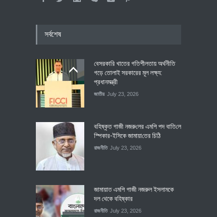
সর্বশেষ
বেসরকারি খাতের গতিশীলতায় অর্থনীতি
গড়ে তোলাই সরকারের মূল লক্ষ্য:
প্রধানমন্ত্রী
জাতীয়
July 23, 2026
বহিষ্কৃত গাজী নজরু‌লের এম‌পি পদ বা‌তি‌লে
স্পিকার-ইসিকে জামায়া‌তের চি‌ঠি
রাজনীতি
July 23, 2026
জামায়াত এমপি গাজী নজরুল ইসলামকে
দল থেকে বহিষ্কার
রাজনীতি
July 23, 2026