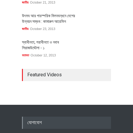
জাতীয়
October 21, 2013
উৎসব আর পারস্পরিক মিলনবন্ধনে দেশের
উন্নয়ন সম্ভব : কামারুল আরেফিন
জাতীয়
October 23, 2013
স্বাধীনতা, পরাধীনতা ও নবাব
সিরাজউদ্দৌলা - ১
মতামত
October 12, 2013
Featured Videos
যোগাযোগ