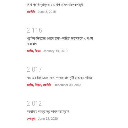
বিনা প্রতিদ্বন্দ্বিতায় এমপি হলেন খালেকপত্নী
রাজনীতি
June 8, 2018
2
1
1
8
শ্রমিক নিহতের গুজবে ঢাকা-আরিচা মহাসড়কে ৩ ঘণ্টা
অবরোধ
জাতীয়
,
ফিচার
January 14, 2019
2
0
1
7
৭০-এর নির্বাচনের মতো গণজোয়ার সৃষ্টি হয়েছেঃ নাসিম
জাতীয়
,
নির্বাচন
,
রাজনীতি
December 30, 2018
2
0
1
2
করোনায় আক্রান্ত শহিদ আফ্রিদি
খেলাধুলা
June 13, 2020