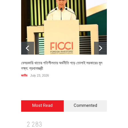
বেসরকারি খাতের গতিশীলতায় অর্থনীতি গড়ে তোলাই সরকারের মূল
বহিষ্কৃত 
লক্ষ্য: প্রধানমন্ত্রী
চি‌ঠি
জাতীয়
July 23, 2026
রাজনীতি
J
Most Read
Commented
2
2
8
3