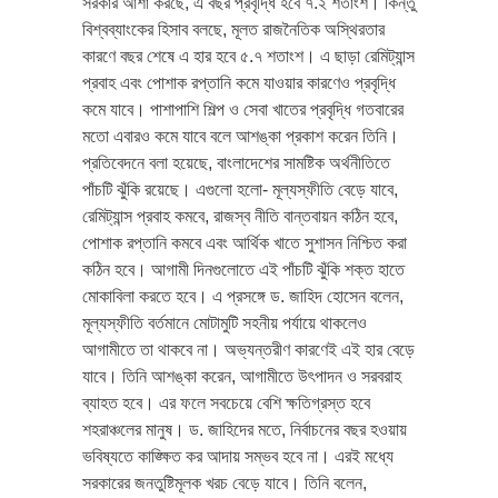
সরকার আশা করছে, এ বছর প্রবৃদ্ধি হবে ৭.২ শতাংশ। কিন্তু
বিশ্বব্যাংকের হিসাব বলছে, মূলত রাজনৈতিক অস্থিরতার
কারণে বছর শেষে এ হার হবে ৫.৭ শতাংশ। এ ছাড়া রেমিট্যান্স
প্রবাহ এবং পোশাক রপ্তানি কমে যাওয়ার কারণেও প্রবৃদ্ধি
কমে যাবে। পাশাপাশি শিল্প ও সেবা খাতের প্রবৃদ্ধি গতবারের
মতো এবারও কমে যাবে বলে আশঙ্কা প্রকাশ করেন তিনি।
প্রতিবেদনে বলা হয়েছে, বাংলাদেশের সামষ্টিক অর্থনীতিতে
পাঁচটি ঝুঁকি রয়েছে। এগুলো হলো- মূল্যস্ফীতি বেড়ে যাবে,
রেমিট্যান্স প্রবাহ কমবে, রাজস্ব নীতি বান্তবায়ন কঠিন হবে,
পোশাক রপ্তানি কমবে এবং আর্থিক খাতে সুশাসন নিশ্চিত করা
কঠিন হবে। আগামী দিনগুলোতে এই পাঁচটি ঝুঁকি শক্ত হাতে
মোকাবিলা করতে হবে। এ প্রসঙ্গে ড. জাহিদ হোসেন বলেন,
মূল্যস্ফীতি বর্তমানে মোটামুটি সহনীয় পর্যায়ে থাকলেও
আগামীতে তা থাকবে না। অভ্যন্তরীণ কারণেই এই হার বেড়ে
যাবে। তিনি আশঙ্কা করেন, আগামীতে উৎপাদন ও সরবরাহ
ব্যাহত হবে। এর ফলে সবচেয়ে বেশি ক্ষতিগ্রস্ত হবে
শহরাঞ্চলের মানুষ। ড. জাহিদের মতে, নির্বাচনের বছর হওয়ায়
ভবিষ্যতে কাঙ্ক্ষিত কর আদায় সম্ভব হবে না। এরই মধ্যে
সরকারের জনতুষ্টিমূলক খরচ বেড়ে যাবে। তিনি বলেন,