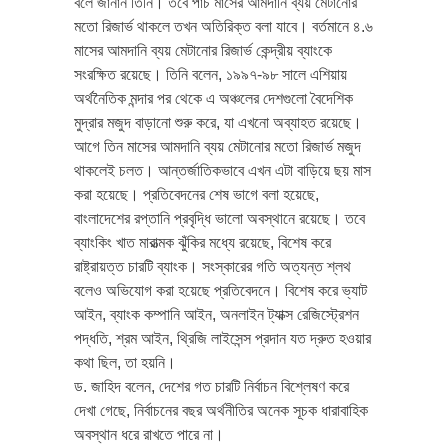
বলে জানান তিনি। তবে পাঁচ মাসের আমদানি ব্যয় মেটানোর
মতো রিজার্ভ থাকলে তখন অতিরিক্ত বলা যাবে। বর্তমানে ৪.৬
মাসের আমদানি ব্যয় মেটানোর রিজার্ভ কেন্দ্রীয় ব্যাংকে
সংরক্ষিত রয়েছে। তিনি বলেন, ১৯৯৭-৯৮ সালে এশিয়ায়
অর্থনৈতিক মন্দার পর থেকে এ অঞ্চলের দেশগুলো বৈদেশিক
মুদ্রার মজুদ বাড়ানো শুরু করে, যা এখনো অব্যাহত রয়েছে।
আগে তিন মাসের আমদানি ব্যয় মেটানোর মতো রিজার্ভ মজুদ
থাকলেই চলত। আন্তর্জাতিকভাবে এখন এটা বাড়িয়ে ছয় মাস
করা হয়েছে। প্রতিবেদনের শেষ ভাগে বলা হয়েছে,
বাংলাদেশের রপ্তানি প্রবৃদ্ধি ভালো অবস্থানে রয়েছে। তবে
ব্যাংকিং খাত মারাত্মক ঝুঁকির মধ্যে রয়েছে, বিশেষ করে
রাষ্ট্রায়ত্ত চারটি ব্যাংক। সংস্কারের গতি অত্যন্ত শ্লথ
বলেও অভিযোগ করা হয়েছে প্রতিবেদনে। বিশেষ করে ভ্যাট
আইন, ব্যাংক কম্পানি আইন, অনলাইন ট্যাক্স রেজিস্ট্রেশন
পদ্ধতি, শ্রম আইন, থ্রিজি লাইসেন্স প্রদান যত দ্রুত হওয়ার
কথা ছিল, তা হয়নি।
ড. জাহিদ বলেন, দেশের গত চারটি নির্বাচন বিশ্লেষণ করে
দেখা গেছে, নির্বাচনের বছর অর্থনীতির অনেক সূচক ধারাবাহিক
অবস্থান ধরে রাখতে পারে না।