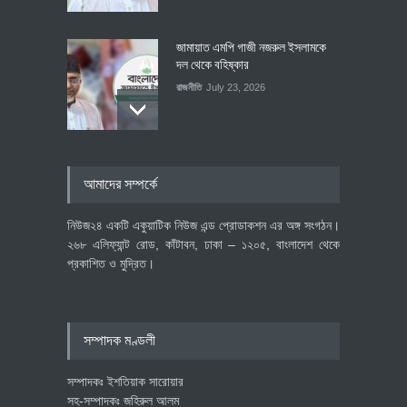
জামায়াত এমপি গাজী নজরুল ইসলামকে
দল থেকে বহিষ্কার
রাজনীতি
July 23, 2026
৪০০ মিলিয়ন ডলারের বিদেশি বিনিয়োগ
আমাদের সম্পর্কে
বাস্তবায়নের পথে
অর্থনীতি
July 23, 2026
নিউজ২৪ একটি একুয়াটিক নিউজ এন্ড প্রোডাকশন এর অঙ্গ সংগঠন।
২৬৮ এলিফ্যান্ট রোড, কাঁটাবন, ঢাকা – ১২০৫, বাংলাদেশ থেকে
প্রকাশিত ও মুদ্রিত।
বৈশ্বিক প্রতিযোগিতা সক্ষমতা বাড়াতে
পোশাক শিল্পে নতুন উদ্যোগ
অর্থনীতি
July 23, 2026
সম্পাদক মণ্ডলী
সম্পাদকঃ ইশতিয়াক সারোয়ার
সহ-সম্পাদকঃ জহিরুল আলম