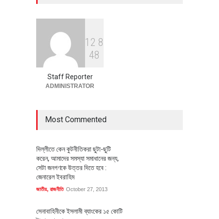
অর্থনীতি
July 23, 2026
1
2
8
বৈশ্বিক প্রতিযোগিতা সক্ষমতা বাড়াতে
4
8
পোশাক শিল্পে নতুন উদ্যোগ
অর্থনীতি
July 23, 2026
Staff Reporter
ADMINISTRATOR
Most Commented
দিল্লীতে কেন কুটনীতিকরা ছুটা-ছুটি
করেন, আমাদের সমস্যা সমাধানের জন্য,
সেটা জনগণকে উত্তর দিতে হবে :
জেনারেল ইবরাহিম
জাতীয়
,
রাজনীতি
October 27, 2013
সেনাবাহিনীকে ইসলামী ব্যাংকের ১৫ কোটি