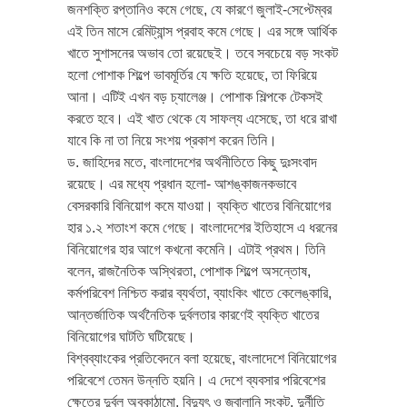
জনশক্তি রপ্তানিও কমে গেছে, যে কারণে জুলাই-সেপ্টেম্বর
এই তিন মাসে রেমিট্যান্স প্রবাহ কমে গেছে। এর সঙ্গে আর্থিক
খাতে সুশাসনের অভাব তো রয়েছেই। তবে সবচেয়ে বড় সংকট
হলো পোশাক শিল্পে ভাবমূর্তির যে ক্ষতি হয়েছে, তা ফিরিয়ে
আনা। এটিই এখন বড় চ্যালেঞ্জ। পোশাক শিল্পকে টেকসই
করতে হবে। এই খাত থেকে যে সাফল্য এসেছে, তা ধরে রাখা
যাবে কি না তা নিয়ে সংশয় প্রকাশ করেন তিনি।
ড. জাহিদের মতে, বাংলাদেশের অর্থনীতিতে কিছু দুঃসংবাদ
রয়েছে। এর মধ্যে প্রধান হলো- আশঙ্কাজনকভাবে
বেসরকারি বিনিয়োগ কমে যাওয়া। ব্যক্তি খাতের বিনিয়োগের
হার ১.২ শতাংশ কমে গেছে। বাংলাদেশের ইতিহাসে এ ধরনের
বিনিয়োগের হার আগে কখনো কমেনি। এটাই প্রথম। তিনি
বলেন, রাজনৈতিক অস্থিরতা, পোশাক শিল্পে অসন্তোষ,
কর্মপরিবেশ নিশ্চিত করার ব্যর্থতা, ব্যাংকিং খাতে কেলেঙ্কারি,
আন্তর্জাতিক অর্থনৈতিক দুর্বলতার কারণেই ব্যক্তি খাতের
বিনিয়োগের ঘাটতি ঘটিয়েছে।
বিশ্বব্যাংকের প্রতিবেদনে বলা হয়েছে, বাংলাদেশে বিনিয়োগের
পরিবেশে তেমন উন্নতি হয়নি। এ দেশে ব্যবসার পরিবেশের
ক্ষেত্রে দুর্বল অবকাঠামো, বিদ্যুৎ ও জ্বালানি সংকট, দুর্নীতি