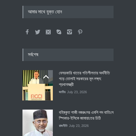
আমার সাথে যুক্ত হোন
সর্বশেষ
বেসরকারি খাতের গতিশীলতায় অর্থনীতি
গড়ে তোলাই সরকারের মূল লক্ষ্য:
প্রধানমন্ত্রী
জাতীয়
July 23, 2026
বহিষ্কৃত গাজী নজরু‌লের এম‌পি পদ বা‌তি‌লে
স্পিকার-ইসিকে জামায়া‌তের চি‌ঠি
রাজনীতি
July 23, 2026