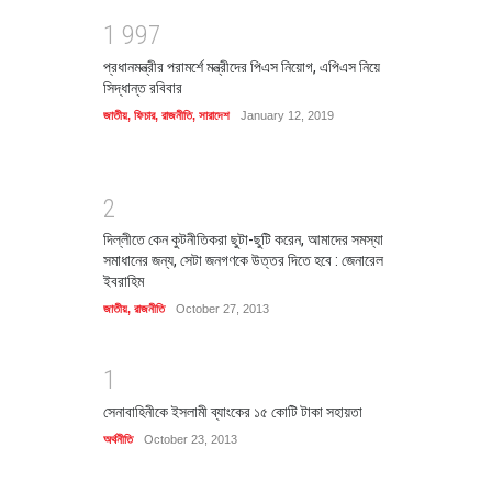
1
9
9
7
প্রধানমন্ত্রীর পরামর্শে মন্ত্রীদের পিএস নিয়োগ, এপিএস নিয়ে
সিদ্ধান্ত রবিবার
জাতীয়
,
ফিচার
,
রাজনীতি
,
সারাদেশ
January 12, 2019
2
দিল্লীতে কেন কুটনীতিকরা ছুটা-ছুটি করেন, আমাদের সমস্যা
সমাধানের জন্য, সেটা জনগণকে উত্তর দিতে হবে : জেনারেল
ইবরাহিম
জাতীয়
,
রাজনীতি
October 27, 2013
1
সেনাবাহিনীকে ইসলামী ব্যাংকের ১৫ কোটি টাকা সহায়তা
অর্থনীতি
October 23, 2013