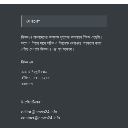
যোগাযোগ
নিউজ২৪ বাংলাদেশের অন্যতম বৃহত্তর অনলাইন নিউজ এজেন্সি।
সত্য ও নিষ্ঠার সাথে সঠিক ও নিরপেক্ষ খবরাখবর পাঠকদের কাছে
পৌঁছে দেওয়াই নিউজ২৪ এর মূল উদ্দেশ্য।
নিউজ ২৪
২৬৮ এলিফ্যান্ট রোড
কাঁটাবন, ঢাকা - ১২০৫
বাংলাদেশ
ই-মেইল ঠিকানা
editor@news24.info
contact@news24.info