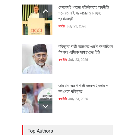
বেসরকারি খাতের গতিশীলতায় অর্থনীতি
গড়ে তোলাই সরকারের মূল লক্ষ্য:
প্রধানমন্ত্রী
জাতীয়
July 23, 2026
বহিষ্কৃত গাজী নজরু‌লের এম‌পি পদ বা‌তি‌লে
স্পিকার-ইসিকে জামায়া‌তের চি‌ঠি
রাজনীতি
July 23, 2026
জামায়াত এমপি গাজী নজরুল ইসলামকে
দল থেকে বহিষ্কার
রাজনীতি
July 23, 2026
৪০০ মিলিয়ন ডলারের বিদেশি বিনিয়োগ
Top Authors
বাস্তবায়নের পথে