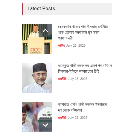
Latest Posts
বেসরকারি খাতের গতিশীলতায় অর্থনীতি
গড়ে তোলাই সরকারের মূল লক্ষ্য:
প্রধানমন্ত্রী
জাতীয়
July 23, 2026
বহিষ্কৃত গাজী নজরু‌লের এম‌পি পদ বা‌তি‌লে
স্পিকার-ইসিকে জামায়া‌তের চি‌ঠি
রাজনীতি
July 23, 2026
জামায়াত এমপি গাজী নজরুল ইসলামকে
দল থেকে বহিষ্কার
রাজনীতি
July 23, 2026