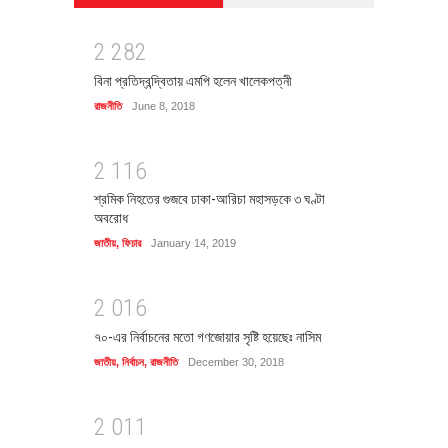
2
2
8
2
বিনা প্রতিদ্বন্দ্বিতায় এমপি হলেন খালেকপত্নী
রাজনীতি
June 8, 2018
2
1
1
6
শ্রমিক নিহতের গুজবে ঢাকা-আরিচা মহাসড়কে ৩ ঘণ্টা
অবরোধ
জাতীয়
,
ফিচার
January 14, 2019
2
0
1
6
৭০-এর নির্বাচনের মতো গণজোয়ার সৃষ্টি হয়েছেঃ নাসিম
জাতীয়
,
নির্বাচন
,
রাজনীতি
December 30, 2018
2
0
1
1