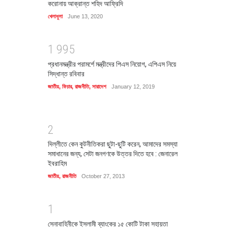
করোনায় আক্রান্ত শহিদ আফ্রিদি
খেলাধুলা
June 13, 2020
1
9
9
5
প্রধানমন্ত্রীর পরামর্শে মন্ত্রীদের পিএস নিয়োগ, এপিএস নিয়ে
সিদ্ধান্ত রবিবার
জাতীয়
,
ফিচার
,
রাজনীতি
,
সারাদেশ
January 12, 2019
2
দিল্লীতে কেন কুটনীতিকরা ছুটা-ছুটি করেন, আমাদের সমস্যা
সমাধানের জন্য, সেটা জনগণকে উত্তর দিতে হবে : জেনারেল
ইবরাহিম
জাতীয়
,
রাজনীতি
October 27, 2013
1
সেনাবাহিনীকে ইসলামী ব্যাংকের ১৫ কোটি টাকা সহায়তা