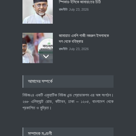
স্পিকার-ইসিকে জামায়া‌তের চি‌ঠি
রাজনীতি
July 23, 2026
জামায়াত এমপি গাজী নজরুল ইসলামকে
দল থেকে বহিষ্কার
রাজনীতি
July 23, 2026
৪০০ মিলিয়ন ডলারের বিদেশি বিনিয়োগ
আমাদের সম্পর্কে
বাস্তবায়নের পথে
অর্থনীতি
July 23, 2026
নিউজ২৪ একটি একুয়াটিক নিউজ এন্ড প্রোডাকশন এর অঙ্গ সংগঠন।
২৬৮ এলিফ্যান্ট রোড, কাঁটাবন, ঢাকা – ১২০৫, বাংলাদেশ থেকে
প্রকাশিত ও মুদ্রিত।
বৈশ্বিক প্রতিযোগিতা সক্ষমতা বাড়াতে
পোশাক শিল্পে নতুন উদ্যোগ
অর্থনীতি
July 23, 2026
সম্পাদক মণ্ডলী