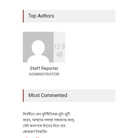
৪০০ মিলিয়ন ডলারের বিদেশি বিনিয়োগ
Top Authors
বাস্তবায়নের পথে
অর্থনীতি
July 23, 2026
1
2
8
বৈশ্বিক প্রতিযোগিতা সক্ষমতা বাড়াতে
4
8
পোশাক শিল্পে নতুন উদ্যোগ
অর্থনীতি
July 23, 2026
Staff Reporter
ADMINISTRATOR
Most Commented
দিল্লীতে কেন কুটনীতিকরা ছুটা-ছুটি
করেন, আমাদের সমস্যা সমাধানের জন্য,
সেটা জনগণকে উত্তর দিতে হবে :
জেনারেল ইবরাহিম