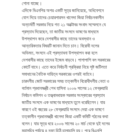
শোনা যাচ্ছে।
এদিকে বিএনপির অপর একটি সূত্র জানিয়েছে, অধিবেশনে
যোগ দিয়ে তাদের চেয়ারপারসন খালেদা জিয়া নির্বাচনকালীন
অন্তর্বর্তী সরকার নিয়ে গত ২১ অক্টোবর সংবাদ সম্মেলনে যে
প্রস্তাব দিয়েছেন, তা জাতীয় সংসদে ভাষণের মাধ্যমে
উপস্থাপন করে দেশবাসীর কাছে তাদের অবস্থান ও
আন্তরিকতার বিষয়টি জানান দিতে চান। বিরোধী দলের
অভিমত, সংসদে এই প্রস্তাবনা উপস্থাপন করা হলে
দেশবাসীর কাছে তাদের ইজেম বাড়বে। পাশাপাশি বল সরকারের
কোর্টে যাবে। এতে করে নির্বাচনী প্রক্রিয়া নিয়ে সৃষ্ট জটিলতা
সমাধানের নৈতিক দায়িত্ব সরকারের ওপরই বর্তাবে।
চারদলীয় জোট সরকারের সময় তত্কালীন বিরোধীদলীয় নেতা ও
বর্তমান প্রধানমন্ত্রী শেখ হাসিনা ২০০৬ সালের ১২ ফেব্রুয়ারি
নির্বাচন কমিশন ও তত্ত্বাবধায়ক সরকার সংস্কারের প্রস্তাব
জাতীয় সংসদে এক ভাষণের মাধ্যমে তুলে ধরেছিলেন। যার
কারণে ওই বছরের ২৮ ফেব্রুয়ারি সংসদে দেয়া এক ভাষণে
তত্কালীন প্রধানমন্ত্রী খালেদা জিয়া একটি কমিটি গঠনের কথা
বলেন। যার সূত্র ধরে ২০০৬ সালের ২০ মার্চ থেকে দুই দলের
মহাসচিব পর্যায়ে ৪ দফা চিঠি চালাচালি হয়। পরে বিএনপি