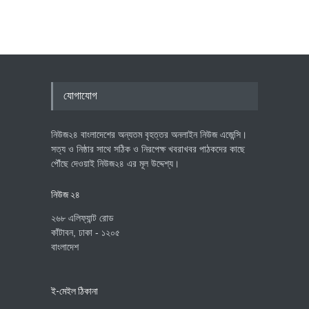
যোগাযোগ
নিউজ২৪ বাংলাদেশের অন্যতম বৃহত্তর অনলাইন নিউজ এজেন্সি।
সত্য ও নিষ্ঠার সাথে সঠিক ও নিরপেক্ষ খবরাখবর পাঠকদের কাছে
পৌঁছে দেওয়াই নিউজ২৪ এর মূল উদ্দেশ্য।
নিউজ ২৪
২৬৮ এলিফ্যান্ট রোড
কাঁটাবন, ঢাকা - ১২০৫
বাংলাদেশ
ই-মেইল ঠিকানা