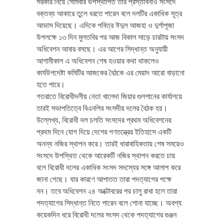
সরকার নিয়ে সোমবার উপস্থাপিত তার প্রস্তাবনাও সংসদে
বক্তব্য আকারে তুলে ধরতে পারেন বলে দলটির একাধিক সূত্র
আভাস দিয়েছে। এদিকে পবিত্র ঈদুল আজহা ও দুর্গাপূজা
উপলক্ষে ১৩ দিন মুলতবির পর আজ বিকাল সাড়ে চারটায় সংসদ
অধিবেশন আবার বসছে। এর আগের সিদ্ধান্ত অনুযায়ী
আগামীকাল এ অধিবেশন শেষ হওয়ার কথা থাকলেও
কার্যউপদেষ্টা কমিটির আজকের বৈঠকে এর মেয়াদ আরো বাড়ানো
হতে পারে।
গতরাতে বিরোধীদলীয় নেতা খালেদা জিয়ার গুলশানের কার্যালয়ে
তারই সভাপতিত্বে বিএনপির সংসদীয় দলের বৈঠক হয়।
উল্লেখ্য, বিরোধী দল চলতি সংসদের প্রথম অধিবেশনের
প্রথম দিনে যোগ দিয়ে দেশের গণতন্ত্রের ইতিহাসে একটি
অনন্য নজির স্থাপন করে। তারই ধারাবাহিকতায় শেষ সময়েও
সংসদে উপস্থিত থেকে আরেকটি নজির স্থাপন করতে চায়
বলে বিরোধী দলের একাধিক সংসদ সদস্যের সঙ্গে আলাপ করে
জানা গেছে। যার কারণে আপাতত তারা পদত্যাগের পক্ষে
নন। তবে অধিবেশন ২৪ অক্টোবরের পর চালু রাখা হলে তারা
পদত্যাগের সিদ্ধান্ত নিতে পারেন বলে শোনা যাচ্ছে। অবশ্য
কয়েকদিন ধরে বিরোধী দলের সংসদ থেকে পদত্যাগের গুঞ্জন