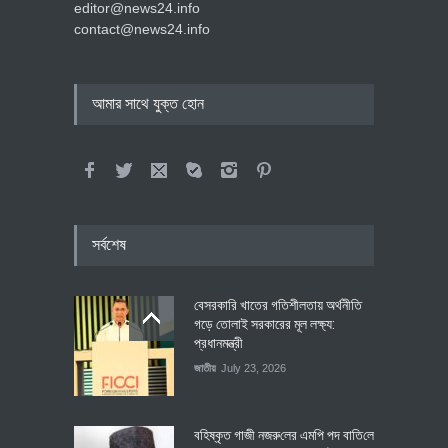
editor@news24.info
contact@news24.info
আমার সাথে যুক্ত হোন
সর্বশেষ
বেসরকারি খাতের গতিশীলতায় অর্থনীতি
গড়ে তোলাই সরকারের মূল লক্ষ্য:
প্রধানমন্ত্রী
জাতীয়
July 23, 2026
বহিষ্কৃত গাজী নজরু‌লের এম‌পি পদ বা‌তি‌লে