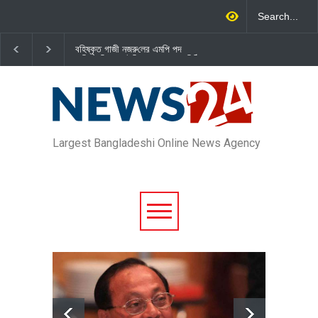
বহিষ্কৃত গাজী নজরু‌লের এম‌পি পদ
জামায়াত এমপি গাজী নজরুল ইসলামকে
বা‌তি‌লে স্পিকার-ইসিকে জামায়া‌তের চি‌ঠি
দল থেকে বহিষ্কার
Largest Bangladeshi Online News Agency