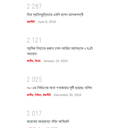
2
2
8
7
বিনা প্রতিদ্বন্দ্বিতায় এমপি হলেন খালেকপত্নী
রাজনীতি
June 8, 2018
2
1
2
1
শ্রমিক নিহতের গুজবে ঢাকা-আরিচা মহাসড়কে ৩ ঘণ্টা
অবরোধ
জাতীয়
,
ফিচার
January 14, 2019
2
0
2
5
৭০-এর নির্বাচনের মতো গণজোয়ার সৃষ্টি হয়েছেঃ নাসিম
জাতীয়
,
নির্বাচন
,
রাজনীতি
December 30, 2018
2
0
1
7
করোনায় আক্রান্ত শহিদ আফ্রিদি