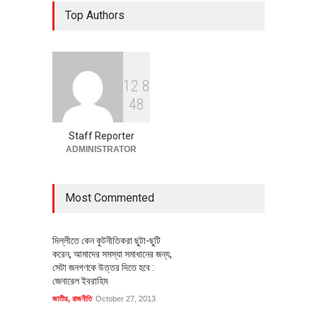
৪০০ মিলিয়ন ডলারের বিদেশি বিনিয়োগ
Top Authors
বাস্তবায়নের পথে
অর্থনীতি
July 23, 2026
1
2
8
বৈশ্বিক প্রতিযোগিতা সক্ষমতা বাড়াতে
4
8
পোশাক শিল্পে নতুন উদ্যোগ
অর্থনীতি
July 23, 2026
Staff Reporter
ADMINISTRATOR
Most Commented
দিল্লীতে কেন কুটনীতিকরা ছুটা-ছুটি
করেন, আমাদের সমস্যা সমাধানের জন্য,
সেটা জনগণকে উত্তর দিতে হবে :
জেনারেল ইবরাহিম
জাতীয়
,
রাজনীতি
October 27, 2013