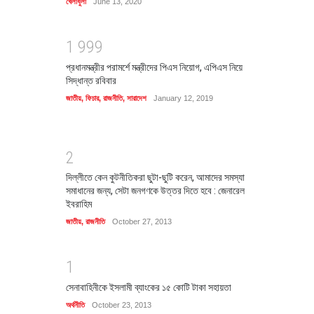
খেলাধুলা
June 13, 2020
1
9
9
9
প্রধানমন্ত্রীর পরামর্শে মন্ত্রীদের পিএস নিয়োগ, এপিএস নিয়ে
সিদ্ধান্ত রবিবার
জাতীয়
,
ফিচার
,
রাজনীতি
,
সারাদেশ
January 12, 2019
2
দিল্লীতে কেন কুটনীতিকরা ছুটা-ছুটি করেন, আমাদের সমস্যা
সমাধানের জন্য, সেটা জনগণকে উত্তর দিতে হবে : জেনারেল
ইবরাহিম
জাতীয়
,
রাজনীতি
October 27, 2013
1
সেনাবাহিনীকে ইসলামী ব্যাংকের ১৫ কোটি টাকা সহায়তা
অর্থনীতি
October 23, 2013