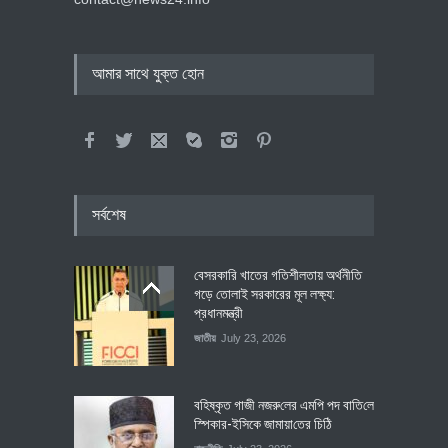
আমার সাথে যুক্ত হোন
সর্বশেষ
বেসরকারি খাতের গতিশীলতায় অর্থনীতি
গড়ে তোলাই সরকারের মূল লক্ষ্য:
প্রধানমন্ত্রী
জাতীয়
July 23, 2026
বহিষ্কৃত গাজী নজরু‌লের এম‌পি পদ বা‌তি‌লে
স্পিকার-ইসিকে জামায়া‌তের চি‌ঠি