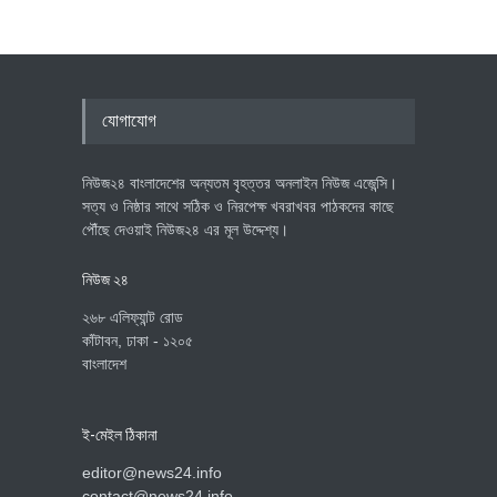
যোগাযোগ
নিউজ২৪ বাংলাদেশের অন্যতম বৃহত্তর অনলাইন নিউজ এজেন্সি।
সত্য ও নিষ্ঠার সাথে সঠিক ও নিরপেক্ষ খবরাখবর পাঠকদের কাছে
পৌঁছে দেওয়াই নিউজ২৪ এর মূল উদ্দেশ্য।
নিউজ ২৪
২৬৮ এলিফ্যান্ট রোড
কাঁটাবন, ঢাকা - ১২০৫
বাংলাদেশ
ই-মেইল ঠিকানা
editor@news24.info
contact@news24.info