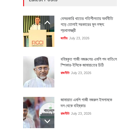
বেসরকারি খাতের গতিশীলতায় অর্থনীতি
গড়ে তোলাই সরকারের মূল লক্ষ্য:
প্রধানমন্ত্রী
জাতীয়
July 23, 2026
বহিষ্কৃত গাজী নজরু‌লের এম‌পি পদ বা‌তি‌লে
স্পিকার-ইসিকে জামায়া‌তের চি‌ঠি
রাজনীতি
July 23, 2026
জামায়াত এমপি গাজী নজরুল ইসলামকে
দল থেকে বহিষ্কার
রাজনীতি
July 23, 2026