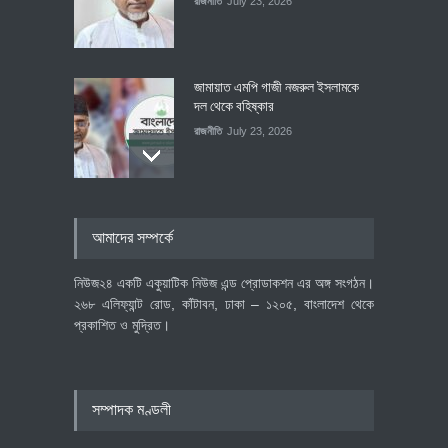
রাজনীতি
July 23, 2026
জামায়াত এমপি গাজী নজরুল ইসলামকে
দল থেকে বহিষ্কার
রাজনীতি
July 23, 2026
৪০০ মিলিয়ন ডলারের বিদেশি বিনিয়োগ
আমাদের সম্পর্কে
বাস্তবায়নের পথে
অর্থনীতি
July 23, 2026
নিউজ২৪ একটি একুয়াটিক নিউজ এন্ড প্রোডাকশন এর অঙ্গ সংগঠন।
২৬৮ এলিফ্যান্ট রোড, কাঁটাবন, ঢাকা – ১২০৫, বাংলাদেশ থেকে
প্রকাশিত ও মুদ্রিত।
বৈশ্বিক প্রতিযোগিতা সক্ষমতা বাড়াতে
পোশাক শিল্পে নতুন উদ্যোগ
অর্থনীতি
July 23, 2026
সম্পাদক মণ্ডলী