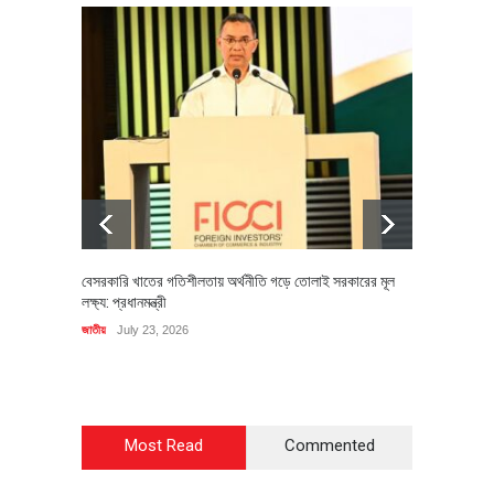
বেসরকারি খাতের গতিশীলতায় অর্থনীতি গড়ে তোলাই সরকারের মূল
বহিষ্কৃত 
লক্ষ্য: প্রধানমন্ত্রী
চি‌ঠি
জাতীয়
July 23, 2026
রাজনীতি
J
Most Read
Commented