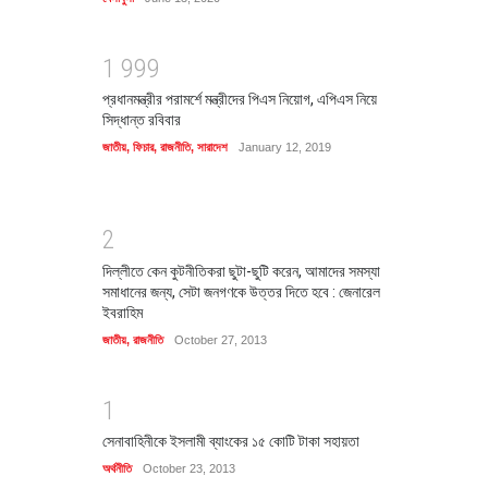
1
9
9
9
প্রধানমন্ত্রীর পরামর্শে মন্ত্রীদের পিএস নিয়োগ, এপিএস নিয়ে
সিদ্ধান্ত রবিবার
জাতীয়
,
ফিচার
,
রাজনীতি
,
সারাদেশ
January 12, 2019
2
দিল্লীতে কেন কুটনীতিকরা ছুটা-ছুটি করেন, আমাদের সমস্যা
সমাধানের জন্য, সেটা জনগণকে উত্তর দিতে হবে : জেনারেল
ইবরাহিম
জাতীয়
,
রাজনীতি
October 27, 2013
1
সেনাবাহিনীকে ইসলামী ব্যাংকের ১৫ কোটি টাকা সহায়তা
অর্থনীতি
October 23, 2013