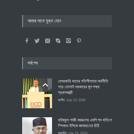
আমার সাথে যুক্ত হোন
সর্বশেষ
বেসরকারি খাতের গতিশীলতায় অর্থনীতি
গড়ে তোলাই সরকারের মূল লক্ষ্য:
প্রধানমন্ত্রী
জাতীয়
July 23, 2026
বহিষ্কৃত গাজী নজরু‌লের এম‌পি পদ বা‌তি‌লে
স্পিকার-ইসিকে জামায়া‌তের চি‌ঠি
রাজনীতি
July 23, 2026