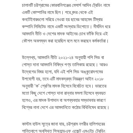
চালানটি চট্টগ্রামের কোরবানিগঞ্জের মেসার্স আদিব ট্রেডিং নামে
একটি কোম্পানির নামে ছিল। পরে বন্দর থেকে এই
কনটেইনারগুলো সরিয়ে নেওয়া হয় ছাবের আহমেদ টিম্বার
কম্পানি লিমিটেড নামে একটি সংস্থার ডিপোতে। দীর্ঘদিন ধরে
আমদানি নীতি ও দেশের মাদক আইনের চোখ ফাঁকি দিয়ে এই
কৌশল অবলম্বন করা হয়েছিল বলে মনে করছেন কর্মকর্তারা।
উল্লেখ্য, আমদানি নীতি ২০২১-২৪ অনুযায়ী পপি সিড বা
পোস্ত দানা আমদানি নিষিদ্ধ পণ্য তালিকায় রয়েছে। আরও
উদ্বেগের বিষয় হলো, যদি এই পপি সিড অঙ্কুরোদগমের
উপযোগী হয়, তবে এটি মাদকদ্রব্য নিয়ন্ত্রণ আইন ২০১৮
অনুযায়ী ‘ক’ শ্রেণির মাদক হিসেবে বিবেচিত হবে। ভারতের
মতো কিছু দেশে পোস্ত দানা রান্নার মসলা হিসেবে ব্যবহৃত
হলেও, এর মাদক উপাদান বা অপব্যবহার সম্ভাবনার কারণে
বিশ্বের নানা দেশে এর আমদানিতে কঠোর বিধিনিষেধ রয়েছে।
কাস্টম হাউস সূত্রে জানা যায়, চট্টগ্রাম নগরীর হালিশহরের
শান্তিবাগে অবস্থিত সিঅ্যান্ডএফ এজেন্ট এমএইচ ট্রেডিং