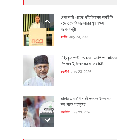
বেসরকারি খাতের গতিশীলতায় অর্থনীতি
গড়ে তোলাই সরকারের মূল লক্ষ্য:
প্রধানমন্ত্রী
জাতীয়
July 23, 2026
বহিষ্কৃত গাজী নজরু‌লের এম‌পি পদ বা‌তি‌লে
স্পিকার-ইসিকে জামায়া‌তের চি‌ঠি
রাজনীতি
July 23, 2026
জামায়াত এমপি গাজী নজরুল ইসলামকে
দল থেকে বহিষ্কার
রাজনীতি
July 23, 2026
৪০০ মিলিয়ন ডলারের বিদেশি বিনিয়োগ