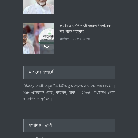
জামায়াত এমপি গাজী নজরুল ইসলামকে
দল থেকে বহিষ্কার
রাজনীতি
July 23, 2026
৪০০ মিলিয়ন ডলারের বিদেশি বিনিয়োগ
আমাদের সম্পর্কে
বাস্তবায়নের পথে
অর্থনীতি
July 23, 2026
নিউজ২৪ একটি একুয়াটিক নিউজ এন্ড প্রোডাকশন এর অঙ্গ সংগঠন।
২৬৮ এলিফ্যান্ট রোড, কাঁটাবন, ঢাকা – ১২০৫, বাংলাদেশ থেকে
প্রকাশিত ও মুদ্রিত।
বৈশ্বিক প্রতিযোগিতা সক্ষমতা বাড়াতে
পোশাক শিল্পে নতুন উদ্যোগ
অর্থনীতি
July 23, 2026
সম্পাদক মণ্ডলী