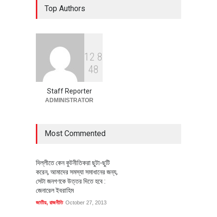
Top Authors
বাস্তবায়নের পথে
অর্থনীতি
July 23, 2026
1
2
8
বৈশ্বিক প্রতিযোগিতা সক্ষমতা বাড়াতে
4
8
পোশাক শিল্পে নতুন উদ্যোগ
অর্থনীতি
July 23, 2026
Staff Reporter
ADMINISTRATOR
Most Commented
দিল্লীতে কেন কুটনীতিকরা ছুটা-ছুটি
করেন, আমাদের সমস্যা সমাধানের জন্য,
সেটা জনগণকে উত্তর দিতে হবে :
জেনারেল ইবরাহিম
জাতীয়
,
রাজনীতি
October 27, 2013