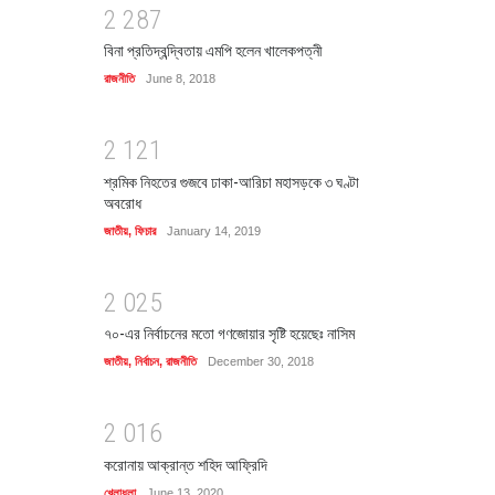
2
2
8
7
বিনা প্রতিদ্বন্দ্বিতায় এমপি হলেন খালেকপত্নী
রাজনীতি
June 8, 2018
2
1
2
1
শ্রমিক নিহতের গুজবে ঢাকা-আরিচা মহাসড়কে ৩ ঘণ্টা
অবরোধ
জাতীয়
,
ফিচার
January 14, 2019
2
0
2
5
৭০-এর নির্বাচনের মতো গণজোয়ার সৃষ্টি হয়েছেঃ নাসিম
জাতীয়
,
নির্বাচন
,
রাজনীতি
December 30, 2018
2
0
1
6
করোনায় আক্রান্ত শহিদ আফ্রিদি
খেলাধুলা
June 13, 2020