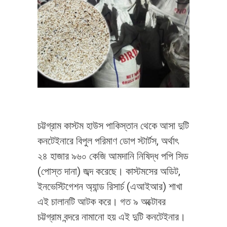
চট্টগ্রাম কাস্টম হাউস পাকিস্তান থেকে আসা দুটি
কনটেইনারে বিপুল পরিমাণ ডোপ স্টার্টস, অর্থাৎ
২৪ হাজার ৯৬০ কেজি আমদানি নিষিদ্ধ পপি সিড
(পোস্ত দানা) জব্দ করেছে। কাস্টমসের অডিট,
ইনভেস্টিগেশন অ্যান্ড রিসার্চ (এআইআর) শাখা
এই চালানটি আটক করে। গত ৯ অক্টোবর
চট্টগ্রাম বন্দরে নামানো হয় এই দুটি কনটেইনার।