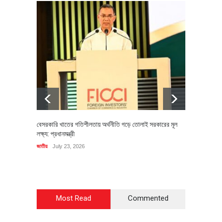
বেসরকারি খাতের গতিশীলতায় অর্থনীতি গড়ে তোলাই সরকারের মূল
বহিষ্কৃত 
লক্ষ্য: প্রধানমন্ত্রী
চি‌ঠি
জাতীয়
July 23, 2026
রাজনীতি
J
Most Read
Commented