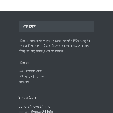
যোগাযোগ
নিউজ২৪ বাংলাদেশের অন্যতম বৃহত্তর অনলাইন নিউজ এজেন্সি।
সত্য ও নিষ্ঠার সাথে সঠিক ও নিরপেক্ষ খবরাখবর পাঠকদের কাছে
পৌঁছে দেওয়াই নিউজ২৪ এর মূল উদ্দেশ্য।
নিউজ ২৪
২৬৮ এলিফ্যান্ট রোড
কাঁটাবন, ঢাকা - ১২০৫
বাংলাদেশ
ই-মেইল ঠিকানা
editor@news24.info
contact@news24.info