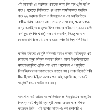
এই চালানটি ১৪ অক্টোবর খালাসের জন্য বিল অব এন্ট্রি দাখিল
করে। সন্দেহের ভিত্তিতে এর খালাস সাময়িকভাবে স্থগিত
করে ২২ অক্টোবর ডিপো ও সিঅ্যান্ডএফ এর উপস্থিতিতে
কায়িক পরীক্ষা চালানো হয়। তদন্তে দেখা যায়, চোরাচালানের
জন্য কনটেইনারের মুখের দিকে সামান্য পরিমাণে ৭,২০০ কেজি
বার্ড ফু্ড (পাখির খাবার) সাজানো হয়েছিল, কিন্তু আসলে
ভেতরে রাখা ছিল ২৪ হাজার ৯৬০ কেজি নিষিদ্ধ পপি সিড।
কাস্টম হাউসের ডেপুটি কমিশনার আরও জানান, আটককৃত এই
চালানের নমুনা উদ্ভিদ সংরক্ষণ বিভাগ, ঢাকা বিশ্ববিদ্যালয়ের
ন্যানোপ্রযুক্তি সেন্টার এবং খুলনা প্রকৌশল ও প্রযুক্তি
বিশ্ববিদ্যালয়ের ল্যাবগুলোতে পাঠানো হয়। ল্যাব রিপোর্টে পপি
সিড হিসেবে চিহ্নিত হওয়ার পর, আইনানুযায়ী এই চালানটি
আনুষ্ঠানিকভাবে আটক করা হয়।
অবশেষে, এই জড়িত আমদানিকারক ও সিঅ্যান্ডএফ এজেন্টের
বিরুদ্ধে আইনানুযায়ী ব্যবস্থা নেওয়া হয়েছে বলে নিশ্চিত
করেছেন তিনি। এই ঘটনায় আইন-শৃঙ্খলা রক্ষাকারী ও