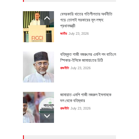
বেসরকারি খাতের গতিশীলতায় অর্থনীতি
গড়ে তোলাই সরকারের মূল লক্ষ্য:
প্রধানমন্ত্রী
জাতীয়
July 23, 2026
বহিষ্কৃত গাজী নজরু‌লের এম‌পি পদ বা‌তি‌লে
স্পিকার-ইসিকে জামায়া‌তের চি‌ঠি
রাজনীতি
July 23, 2026
জামায়াত এমপি গাজী নজরুল ইসলামকে
দল থেকে বহিষ্কার
রাজনীতি
July 23, 2026
৪০০ মিলিয়ন ডলারের বিদেশি বিনিয়োগ