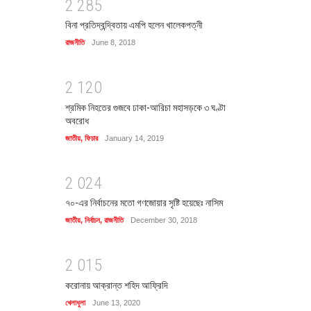
2
2
8
5
বিনা প্রতিদ্বন্দ্বিতায় এমপি হলেন খালেকপত্নী
রাজনীতি
June 8, 2018
2
1
2
0
শ্রমিক নিহতের গুজবে ঢাকা-আরিচা মহাসড়কে ৩ ঘণ্টা
অবরোধ
জাতীয়
,
ফিচার
January 14, 2019
2
0
2
4
৭০-এর নির্বাচনের মতো গণজোয়ার সৃষ্টি হয়েছেঃ নাসিম
জাতীয়
,
নির্বাচন
,
রাজনীতি
December 30, 2018
2
0
1
5
করোনায় আক্রান্ত শহিদ আফ্রিদি
খেলাধুলা
June 13, 2020