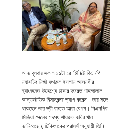
আজ বুধবার সকাল ১১টা ১৫ মিনিটে বিএনপি
মহাসচিব মির্জা ফখরুল ইসলাম আলমগীর
ব্যাংককের উদ্দেশ্যে ঢাকার হজরত শাহজালাল
আন্তর্জাতিক বিমানবন্দর ত্যাগ করেন। তার সঙ্গে
থাকছেন তার স্ত্রী রাহাত আরা বেগম। বিএনপির
মিডিয়া সেলের সদস্য শায়রুল কবির খান
জানিয়েছেন, চিকিৎসকের পরামর্শ অনুযায়ী তিনি