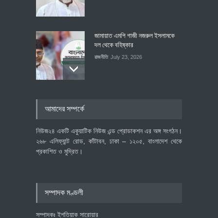
জামায়াত এমপি গাজী নজরুল ইসলামকে
দল থেকে বহিষ্কার
রাজনীতি
July 23, 2026
৪০০ মিলিয়ন ডলারের বিদেশি বিনিয়োগ
আমাদের সম্পর্কে
বাস্তবায়নের পথে
অর্থনীতি
July 23, 2026
নিউজ২৪ একটি একুয়াটিক নিউজ এন্ড প্রোডাকশন এর অঙ্গ সংগঠন।
২৬৮ এলিফ্যান্ট রোড, কাঁটাবন, ঢাকা – ১২০৫, বাংলাদেশ থেকে
প্রকাশিত ও মুদ্রিত।
বৈশ্বিক প্রতিযোগিতা সক্ষমতা বাড়াতে
পোশাক শিল্পে নতুন উদ্যোগ
অর্থনীতি
July 23, 2026
সম্পাদক মণ্ডলী
সম্পাদকঃ ইশতিয়াক সারোয়ার