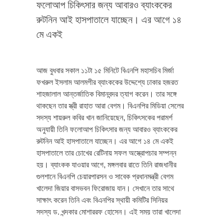
ফলোআপ চিকিৎসার জন্য আবারও ব্যাংককের
রুটনিন আই হাসপাতালে যাচ্ছেন। এর আগে ১৪
মে একই
আজ বুধবার সকাল ১১টা ১৫ মিনিটে বিএনপি মহাসচিব মির্জা
ফখরুল ইসলাম আলমগীর ব্যাংককের উদ্দেশ্যে ঢাকার হজরত
শাহজালাল আন্তর্জাতিক বিমানবন্দর ত্যাগ করেন। তার সঙ্গে
থাকছেন তার স্ত্রী রাহাত আরা বেগম। বিএনপির মিডিয়া সেলের
সদস্য শায়রুল কবির খান জানিয়েছেন, চিকিৎসকের পরামর্শ
অনুযায়ী তিনি ফলোআপ চিকিৎসার জন্য আবারও ব্যাংককের
রুটনিন আই হাসপাতালে যাচ্ছেন। এর আগে ১৪ মে একই
হাসপাতালে তার চোখের রেটিনায় সফল অস্ত্রোপচার সম্পন্ন
হয়। ব্যাংকক যাওয়ার আগে, মঙ্গলবার রাতে তিনি রাজধানীর
গুলশানে বিএনপি চেয়ারপারসন ও সাবেক প্রধানমন্ত্রী বেগম
খালেদা জিয়ার বাসভবন ফিরোজায় যান। সেখানে তার সাথে
সাক্ষাৎ করেন তিনি এবং বিএনপির স্থায়ী কমিটির সিনিয়র
সদস্য ড. খন্দকার মোশাররফ হোসেন। এই সময় তারা খালেদা