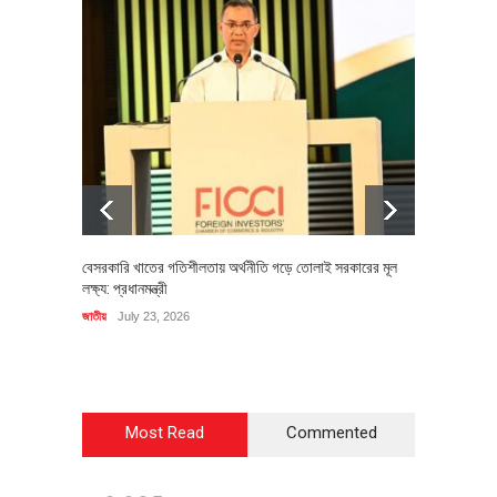
বেসরকারি খাতের গতিশীলতায় অর্থনীতি গড়ে তোলাই সরকারের মূল
বহিষ্কৃত 
লক্ষ্য: প্রধানমন্ত্রী
চি‌ঠি
জাতীয়
July 23, 2026
রাজনীতি
J
Most Read
Commented