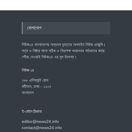
যোগাযোগ
নিউজ২৪ বাংলাদেশের অন্যতম বৃহত্তর অনলাইন নিউজ এজেন্সি।
সত্য ও নিষ্ঠার সাথে সঠিক ও নিরপেক্ষ খবরাখবর পাঠকদের কাছে
পৌঁছে দেওয়াই নিউজ২৪ এর মূল উদ্দেশ্য।
নিউজ ২৪
২৬৮ এলিফ্যান্ট রোড
কাঁটাবন, ঢাকা - ১২০৫
বাংলাদেশ
ই-মেইল ঠিকানা
editor@news24.info
contact@news24.info