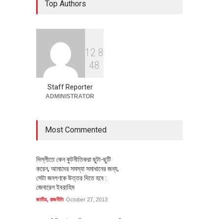
Top Authors
বাস্তবায়নের পথে
অর্থনীতি
July 23, 2026
1
2
8
বৈশ্বিক প্রতিযোগিতা সক্ষমতা বাড়াতে
4
8
পোশাক শিল্পে নতুন উদ্যোগ
অর্থনীতি
July 23, 2026
Staff Reporter
ADMINISTRATOR
Most Commented
দিল্লীতে কেন কুটনীতিকরা ছুটা-ছুটি
করেন, আমাদের সমস্যা সমাধানের জন্য,
সেটা জনগণকে উত্তর দিতে হবে :
জেনারেল ইবরাহিম
জাতীয়
,
রাজনীতি
October 27, 2013