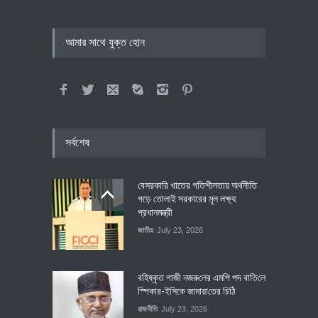
আমার সাথে যুক্ত হোন
সর্বশেষ
বেসরকারি খাতের গতিশীলতায় অর্থনীতি
গড়ে তোলাই সরকারের মূল লক্ষ্য:
প্রধানমন্ত্রী
জাতীয়
July 23, 2026
বহিষ্কৃত গাজী নজরু‌লের এম‌পি পদ বা‌তি‌লে
স্পিকার-ইসিকে জামায়া‌তের চি‌ঠি
রাজনীতি
July 23, 2026