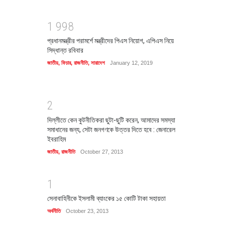
1
9
9
8
প্রধানমন্ত্রীর পরামর্শে মন্ত্রীদের পিএস নিয়োগ, এপিএস নিয়ে
সিদ্ধান্ত রবিবার
জাতীয়
,
ফিচার
,
রাজনীতি
,
সারাদেশ
January 12, 2019
2
দিল্লীতে কেন কুটনীতিকরা ছুটা-ছুটি করেন, আমাদের সমস্যা
সমাধানের জন্য, সেটা জনগণকে উত্তর দিতে হবে : জেনারেল
ইবরাহিম
জাতীয়
,
রাজনীতি
October 27, 2013
1
সেনাবাহিনীকে ইসলামী ব্যাংকের ১৫ কোটি টাকা সহায়তা
অর্থনীতি
October 23, 2013