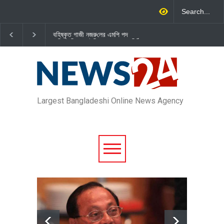
বহিষ্কৃত গাজী নজরু‌লের এম‌পি পদ
জামায়াত এমপি গাজী নজরুল ইসলামকে
বা‌তি‌লে স্পিকার-ইসিকে জামায়া‌তের চি‌ঠি
দল থেকে বহিষ্কার
Largest Bangladeshi Online News Agency