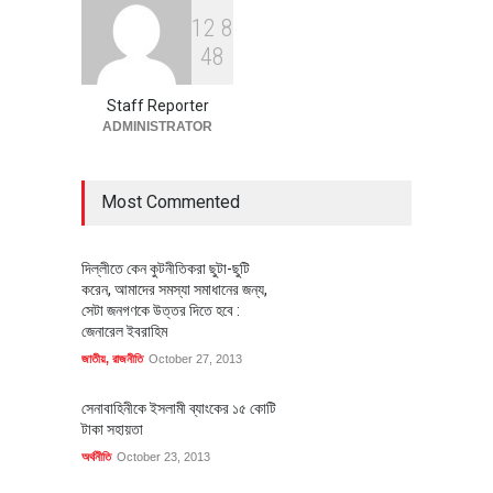
1
2
8
বৈশ্বিক প্রতিযোগিতা সক্ষমতা বাড়াতে
4
8
পোশাক শিল্পে নতুন উদ্যোগ
অর্থনীতি
July 23, 2026
Staff Reporter
ADMINISTRATOR
Most Commented
দিল্লীতে কেন কুটনীতিকরা ছুটা-ছুটি
করেন, আমাদের সমস্যা সমাধানের জন্য,
সেটা জনগণকে উত্তর দিতে হবে :
জেনারেল ইবরাহিম
জাতীয়
,
রাজনীতি
October 27, 2013
সেনাবাহিনীকে ইসলামী ব্যাংকের ১৫ কোটি
টাকা সহায়তা
অর্থনীতি
October 23, 2013