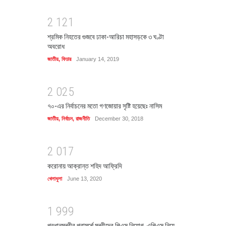
2
1
2
1
শ্রমিক নিহতের গুজবে ঢাকা-আরিচা মহাসড়কে ৩ ঘণ্টা
অবরোধ
জাতীয়
,
ফিচার
January 14, 2019
2
0
2
5
৭০-এর নির্বাচনের মতো গণজোয়ার সৃষ্টি হয়েছেঃ নাসিম
জাতীয়
,
নির্বাচন
,
রাজনীতি
December 30, 2018
2
0
1
7
করোনায় আক্রান্ত শহিদ আফ্রিদি
খেলাধুলা
June 13, 2020
1
9
9
9
প্রধানমন্ত্রীর পরামর্শে মন্ত্রীদের পিএস নিয়োগ, এপিএস নিয়ে