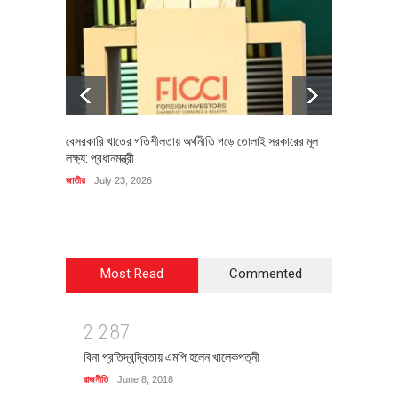
বেসরকারি খাতের গতিশীলতায় অর্থনীতি গড়ে তোলাই সরকারের মূল
বহিষ্কৃত 
লক্ষ্য: প্রধানমন্ত্রী
চি‌ঠি
জাতীয়
July 23, 2026
রাজনীতি
J
Most Read
Commented
2
2
8
7
বিনা প্রতিদ্বন্দ্বিতায় এমপি হলেন খালেকপত্নী
রাজনীতি
June 8, 2018