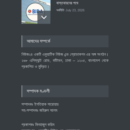
বাস্তবায়নের পথে
অর্থনীতি
July 23, 2026
বৈশ্বিক প্রতিযোগিতা সক্ষমতা বাড়াতে
আমাদের সম্পর্কে
পোশাক শিল্পে নতুন উদ্যোগ
অর্থনীতি
July 23, 2026
নিউজ২৪ একটি একুয়াটিক নিউজ এন্ড প্রোডাকশন এর অঙ্গ সংগঠন।
২৬৮ এলিফ্যান্ট রোড, কাঁটাবন, ঢাকা – ১২০৫, বাংলাদেশ থেকে
প্রকাশিত ও মুদ্রিত।
বেসরকারি খাতের গতিশীলতায় অর্থনীতি
গড়ে তোলাই সরকারের মূল লক্ষ্য:
প্রধানমন্ত্রী
সম্পাদক মণ্ডলী
জাতীয়
July 23, 2026
সম্পাদকঃ ইশতিয়াক সারোয়ার
সহ-সম্পাদকঃ জহিরুল আলম
প্রকাশকঃ মিনহাজুল করিম