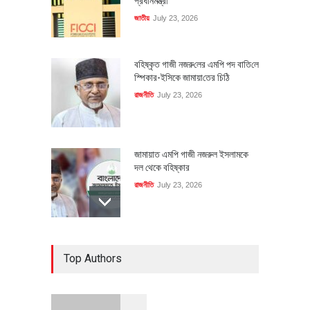
প্রধানমন্ত্রী
জাতীয়
July 23, 2026
বহিষ্কৃত গাজী নজরু‌লের এম‌পি পদ বা‌তি‌লে
স্পিকার-ইসিকে জামায়া‌তের চি‌ঠি
রাজনীতি
July 23, 2026
জামায়াত এমপি গাজী নজরুল ইসলামকে
দল থেকে বহিষ্কার
রাজনীতি
July 23, 2026
৪০০ মিলিয়ন ডলারের বিদেশি বিনিয়োগ
Top Authors
বাস্তবায়নের পথে
অর্থনীতি
July 23, 2026