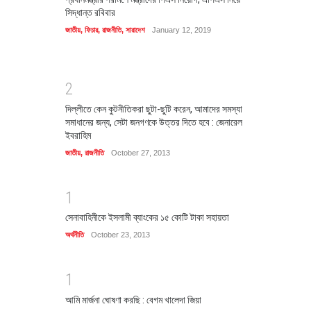
সিদ্ধান্ত রবিবার
জাতীয়
,
ফিচার
,
রাজনীতি
,
সারাদেশ
January 12, 2019
2
দিল্লীতে কেন কুটনীতিকরা ছুটা-ছুটি করেন, আমাদের সমস্যা
সমাধানের জন্য, সেটা জনগণকে উত্তর দিতে হবে : জেনারেল
ইবরাহিম
জাতীয়
,
রাজনীতি
October 27, 2013
1
সেনাবাহিনীকে ইসলামী ব্যাংকের ১৫ কোটি টাকা সহায়তা
অর্থনীতি
October 23, 2013
1
আমি মার্জনা ঘোষণা করছি : বেগম খালেদা জিয়া