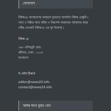
যোগাযোগ
নিউজ২৪ বাংলাদেশের অন্যতম বৃহত্তর অনলাইন নিউজ এজেন্সি।
সত্য ও নিষ্ঠার সাথে সঠিক ও নিরপেক্ষ খবরাখবর পাঠকদের কাছে
পৌঁছে দেওয়াই নিউজ২৪ এর মূল উদ্দেশ্য।
নিউজ ২৪
২৬৮ এলিফ্যান্ট রোড
কাঁটাবন, ঢাকা - ১২০৫
বাংলাদেশ
ই-মেইল ঠিকানা
editor@news24.info
contact@news24.info
আমার সাথে যুক্ত হোন