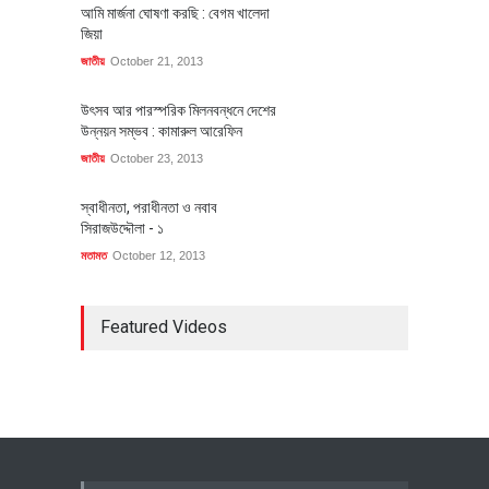
আমি মার্জনা ঘোষণা করছি : বেগম খালেদা
জিয়া
জাতীয়
October 21, 2013
উৎসব আর পারস্পরিক মিলনবন্ধনে দেশের
উন্নয়ন সম্ভব : কামারুল আরেফিন
জাতীয়
October 23, 2013
স্বাধীনতা, পরাধীনতা ও নবাব
সিরাজউদ্দৌলা - ১
মতামত
October 12, 2013
Featured Videos