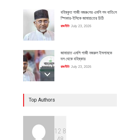
বহিষ্কৃত গাজী নজরু‌লের এম‌পি পদ বা‌তি‌লে
স্পিকার-ইসিকে জামায়া‌তের চি‌ঠি
রাজনীতি
July 23, 2026
জামায়াত এমপি গাজী নজরুল ইসলামকে
দল থেকে বহিষ্কার
রাজনীতি
July 23, 2026
৪০০ মিলিয়ন ডলারের বিদেশি বিনিয়োগ
Top Authors
বাস্তবায়নের পথে
অর্থনীতি
July 23, 2026
1
2
8
বৈশ্বিক প্রতিযোগিতা সক্ষমতা বাড়াতে
4
8
পোশাক শিল্পে নতুন উদ্যোগ