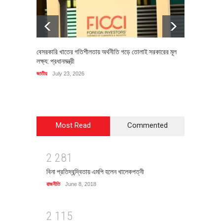
বেসরকারি খাতের গতিশীলতায় অর্থনীতি গড়ে তোলাই সরকারের মূল
বহিষ্কৃত 
লক্ষ্য: প্রধানমন্ত্রী
চি‌ঠি
জাতীয়
July 23, 2026
রাজনীতি
J
Most Read
Commented
2
2
8
1
বিনা প্রতিদ্বন্দ্বিতায় এমপি হলেন খালেকপত্নী
রাজনীতি
June 8, 2018
2
1
1
5