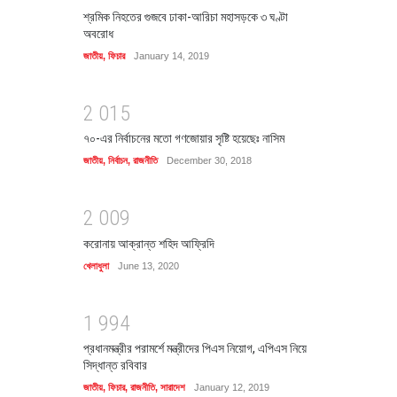
শ্রমিক নিহতের গুজবে ঢাকা-আরিচা মহাসড়কে ৩ ঘণ্টা
অবরোধ
জাতীয়
,
ফিচার
January 14, 2019
2
0
1
5
৭০-এর নির্বাচনের মতো গণজোয়ার সৃষ্টি হয়েছেঃ নাসিম
জাতীয়
,
নির্বাচন
,
রাজনীতি
December 30, 2018
2
0
0
9
করোনায় আক্রান্ত শহিদ আফ্রিদি
খেলাধুলা
June 13, 2020
1
9
9
4
প্রধানমন্ত্রীর পরামর্শে মন্ত্রীদের পিএস নিয়োগ, এপিএস নিয়ে
সিদ্ধান্ত রবিবার
জাতীয়
,
ফিচার
,
রাজনীতি
,
সারাদেশ
January 12, 2019