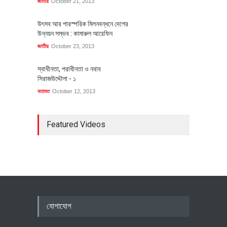
জাতীয়
October 21, 2013
উৎসব আর পারস্পরিক মিলনবন্ধনে দেশের
উন্নয়ন সম্ভব : কামারুল আরেফিন
জাতীয়
October 23, 2013
স্বাধীনতা, পরাধীনতা ও নবাব
সিরাজউদ্দৌলা - ১
মতামত
October 12, 2013
Featured Videos
যোগাযোগ