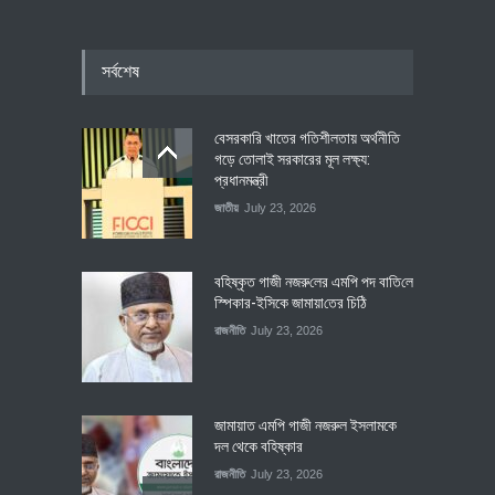
সর্বশেষ
বেসরকারি খাতের গতিশীলতায় অর্থনীতি
গড়ে তোলাই সরকারের মূল লক্ষ্য:
প্রধানমন্ত্রী
জাতীয়
July 23, 2026
বহিষ্কৃত গাজী নজরু‌লের এম‌পি পদ বা‌তি‌লে
স্পিকার-ইসিকে জামায়া‌তের চি‌ঠি
রাজনীতি
July 23, 2026
জামায়াত এমপি গাজী নজরুল ইসলামকে
দল থেকে বহিষ্কার
রাজনীতি
July 23, 2026