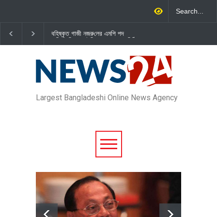
বহিষ্কৃত গাজী নজরু‌লের এম‌পি পদ
জামায়াত এমপি গাজী নজরুল ইসলাম
বা‌তি‌লে স্পিকার-ইসিকে জামায়া‌তের চি‌ঠি
দল থেকে বহিষ্কার
Largest Bangladeshi Online News Agency