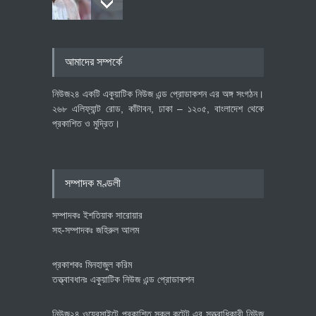
৪০০ মিলিয়ন ডলারের বিদেশি বিনিয়োগ
আমাদের সম্পর্কে
বাস্তবায়নের পথে
অর্থনীতি
July 23, 2026
নিউজ২৪ একটি একুয়াটিক নিউজ এন্ড প্রোডাকশন এর অঙ্গ সংগঠন।
২৬৮ এলিফ্যান্ট রোড, কাঁটাবন, ঢাকা – ১২০৫, বাংলাদেশ থেকে
প্রকাশিত ও মুদ্রিত।
বৈশ্বিক প্রতিযোগিতা সক্ষমতা বাড়াতে
পোশাক শিল্পে নতুন উদ্যোগ
অর্থনীতি
July 23, 2026
সম্পাদক মণ্ডলী
সম্পাদকঃ ইশতিয়াক সারোয়ার
সহ-সম্পাদকঃ জহিরুল আলম
প্রকাশকঃ মিনহাজুল করিম
তত্ত্বাবধানঃ একুয়াটিক নিউজ এন্ড প্রোডাকশন
নিউজ২৪ ওয়েবসাইটে প্রকাশিত সকল কন্টেন্ট এর সত্ত্বাধিকারী নিউজ