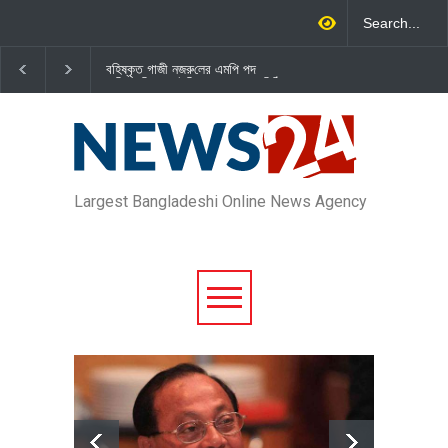
বহিষ্কৃত গাজী নজরু‌লের এম‌পি পদ
জামায়াত এমপি গাজী নজরুল ইসলামকে
বা‌তি‌লে স্পিকার-ইসিকে জামায়া‌তের চি‌ঠি
দল থেকে বহিষ্কার
Largest Bangladeshi Online News Agency