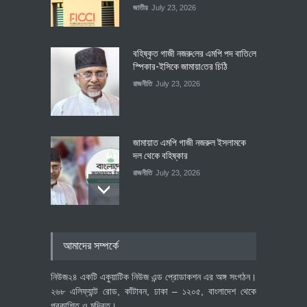
জাতীয়
July 23, 2026
বহিষ্কৃত গাজী নজরু‌লের এম‌পি পদ বা‌তি‌লে
স্পিকার-ইসিকে জামায়া‌তের চি‌ঠি
রাজনীতি
July 23, 2026
জামায়াত এমপি গাজী নজরুল ইসলামকে
দল থেকে বহিষ্কার
রাজনীতি
July 23, 2026
৪০০ মিলিয়ন ডলারের বিদেশি বিনিয়োগ
আমাদের সম্পর্কে
বাস্তবায়নের পথে
অর্থনীতি
July 23, 2026
নিউজ২৪ একটি একুয়াটিক নিউজ এন্ড প্রোডাকশন এর অঙ্গ সংগঠন।
২৬৮ এলিফ্যান্ট রোড, কাঁটাবন, ঢাকা – ১২০৫, বাংলাদেশ থেকে
প্রকাশিত ও মুদ্রিত।