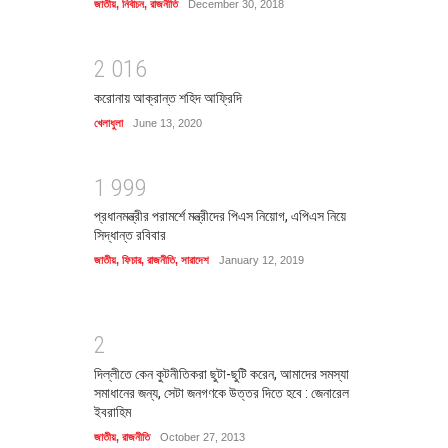
জাতীয়
,
নির্বাচন
,
রাজনীতি
December 30, 2018
2
0
1
6
করোনায় আক্রান্ত শহিদ আফ্রিদি
খেলাধুলা
June 13, 2020
1
9
9
9
প্রধানমন্ত্রীর পরামর্শে মন্ত্রীদের পিএস নিয়োগ, এপিএস নিয়ে
সিদ্ধান্ত রবিবার
জাতীয়
,
ফিচার
,
রাজনীতি
,
সারাদেশ
January 12, 2019
2
দিল্লীতে কেন কুটনীতিকরা ছুটা-ছুটি করেন, আমাদের সমস্যা
সমাধানের জন্য, সেটা জনগণকে উত্তর দিতে হবে : জেনারেল
ইবরাহিম
জাতীয়
,
রাজনীতি
October 27, 2013