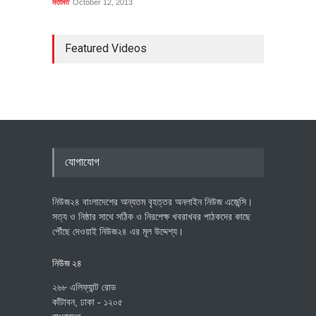
মতামত
October 12, 2013
Featured Videos
যোগাযোগ
নিউজ২৪ বাংলাদেশের অন্যতম বৃহত্তর অনলাইন নিউজ এজেন্সি।
সত্য ও নিষ্ঠার সাথে সঠিক ও নিরপেক্ষ খবরাখবর পাঠকদের কাছে
পৌঁছে দেওয়াই নিউজ২৪ এর মূল উদ্দেশ্য।
নিউজ ২৪
২৬৮ এলিফ্যান্ট রোড
কাঁটাবন, ঢাকা - ১২০৫