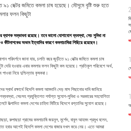
 ৯১ হেক্টর জমিতে কমলা চাষ হয়েছে। মৌসুমে বৃষ্টি শুরু হতে
মলার ফলন কিছুটা
দ
স
জ
 ব্যাপক সম্ভাবনা রয়েছে। তবে ভালো যোগাযোগ ব্যবস্থা, সেচ সুবিধা না
জ
রা ও কীটনাশকের অভাব ইত্যাদির কারণে কমলাচাষিরা পিছিয়ে রয়েছেন।
াগান পরিদর্শনে জানা যায়, চলতি বছর জুড়ীতে ৯১ হেক্টর জমিতে কমলা চাষ
িছুটা দেরি হওয়ায় এবার কমলার ফলন কিছুটা কম হয়েছে। প্রতিকূল পরিবেশে অর্থ,
স
য পাওয়া নিয়ে দুশ্চিন্তায় কৃষকরা।
অর
দের স্বার্থ রক্ষার্থে বিদেশি কমলা আমদানি দেড় মাস পিছানোর দাবি জানিয়ে
ব্যবস্থা, সেচসহ প্রযুক্তিগত পর্যাপ্ত সুযোগ-সুবিধা ও সরকারের সহযোগিতা
েটে উত্পাদিত কমলা দেশের চাহিদা মিটিয়ে বিদেশে রপ্তানির সুযোগ রয়েছে।
আ
জ
ড়া, রুপাছড়া গ্রামের কমলাচাষি জয়নুল, মুর্শেদ, বাবুল আহমদ প্রমুখ বলেন,
জাত হবার আগেই বিদেশি কমলা দেশের বাজার দখল করে নেয়। এতে আমরা