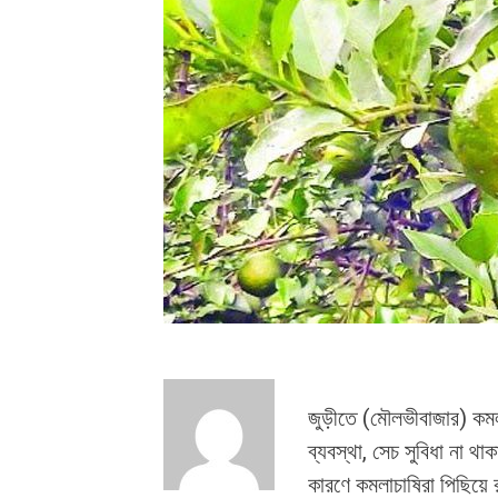
জুড়ীতে (মৌলভীবাজার) কম
ব্যবস্থা, সেচ সুবিধা না থ
কারণে কমলাচাষিরা পিছিয়ে 