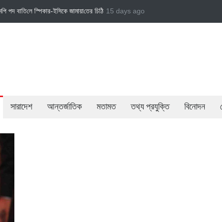
মায়া‌তের চি‌ঠি
জামায়াত এমপি গাজী নজরুল ইসলামকে দল থেকে বহিষ্কার
15 days ago
বেসরকারি খাতের গতিশ
সারাদেশ
আন্তর্জাতিক
মতামত
তথ্য প্রযুক্তি
বিনোদন