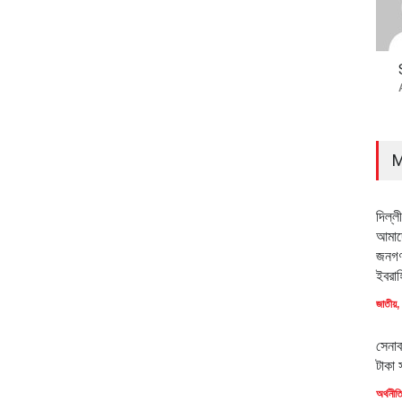
M
দিল্ল
আমাদে
জনগণ
ইবরাহ
জাতীয়
,
সেনাব
টাকা 
অর্থনীত