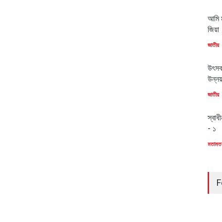
আমি ম
জিয়া
জাতীয়
উৎসব
উন্ন
জাতীয়
স্বাধ
- ১
মতামত
F