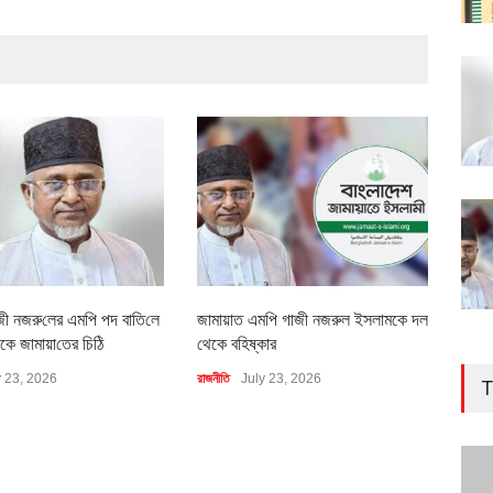
জী নজরু‌লের এম‌পি পদ বা‌তি‌লে
জামায়াত এমপি গাজী নজরুল ইসলামকে দল
৪০০ 
কে জামায়া‌তের চি‌ঠি
থেকে বহিষ্কার
বাস্ত
y 23, 2026
রাজনীতি
July 23, 2026
অর্থনীত
T