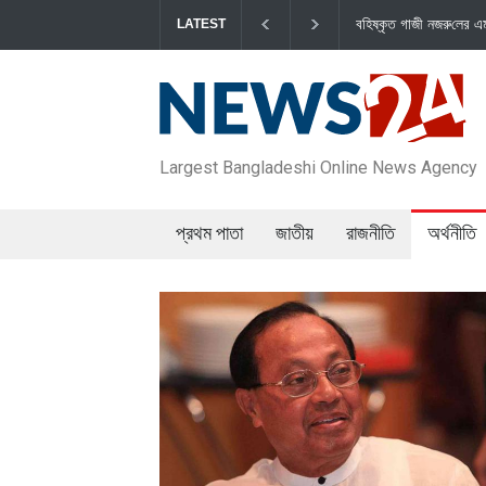
বহিষ্কৃত গাজী নজরু‌লের এম‌পি পদ বা‌তি‌লে স্পিকার-ইসিকে জা
LATEST
Largest Bangladeshi Online News Agency
প্রথম পাতা
জাতীয়
রাজনীতি
অর্থনীতি