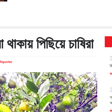
না থাকায় পিছিয়ে চাষিরা
 Reporter
ব
রা
শ
অ
জ