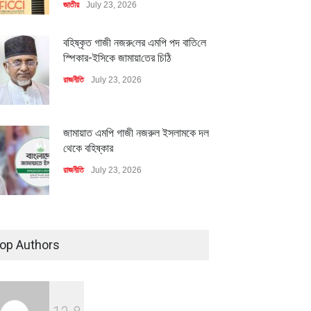
জাতীয়
July 23, 2026
বহিষ্কৃত গাজী নজরু‌লের এম‌পি পদ বা‌তি‌লে
স্পিকার-ইসিকে জামায়া‌তের চি‌ঠি
রাজনীতি
July 23, 2026
জামায়াত এমপি গাজী নজরুল ইসলামকে দল
থেকে বহিষ্কার
রাজনীতি
July 23, 2026
মিলিয়ন ডলারের বিদেশি বিনিয়োগ
বৈশ্বিক প্রতিযোগিতা সক্ষমতা বাড়াতে
বায়নের পথে
পোশাক শিল্পে নতুন উদ্যোগ
৪০০ মিলিয়ন ডলারের বিদেশি বিনিয়োগ
বাস্তবায়নের পথে
ি
July 23, 2026
অর্থনীতি
July 23, 2026
op Authors
অর্থনীতি
July 23, 2026