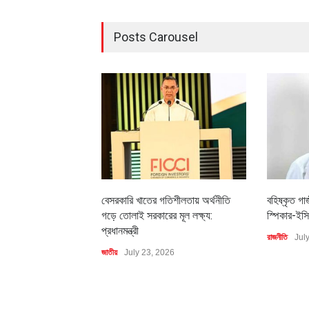
Posts Carousel
বেসরকারি খাতের গতিশীলতায় অর্থনীতি
বহিষ্কৃত গা
গড়ে তোলাই সরকারের মূল লক্ষ্য:
স্পিকার-ইসি
প্রধানমন্ত্রী
রাজনীতি
Jul
জাতীয়
July 23, 2026