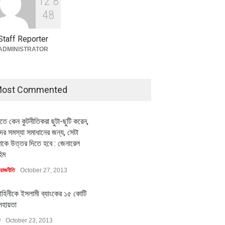
1
2
8
বৈশ্বিক প্রতিযোগিতা সক্ষমতা বাড়াতে
পোশাক শিল্পে নতুন উদ্যোগ
4
8
অর্থনীতি
July 23, 2026
Staff Reporter
ADMINISTRATOR
ost Commented
ীতে কেন কুটনীতিকরা ছুটা-ছুটি করেন,
র সমস্যা সমাধানের জন্য, সেটা
কে উত্তর দিতে হবে : জেনারেল
িম
রাজনীতি
October 27, 2013
াহিনীকে ইসলামী ব্যাংকের ১৫ কোটি
সহায়তা
ি
October 23, 2013