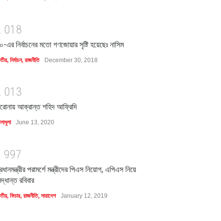
2
0
1
8
০-এর নির্বাচনের মতো গণজোয়ার সৃষ্টি হয়েছেঃ নাসিম
াতীয়
,
নির্বাচন
,
রাজনীতি
December 30, 2018
2
0
1
3
রোনায় আক্রান্ত শহিদ আফ্রিদি
লাধুলা
June 13, 2020
1
9
9
7
্রধানমন্ত্রীর পরামর্শে মন্ত্রীদের পিএস নিয়োগ, এপিএস নিয়ে
িদ্ধান্ত রবিবার
াতীয়
,
ফিচার
,
রাজনীতি
,
সারাদেশ
January 12, 2019