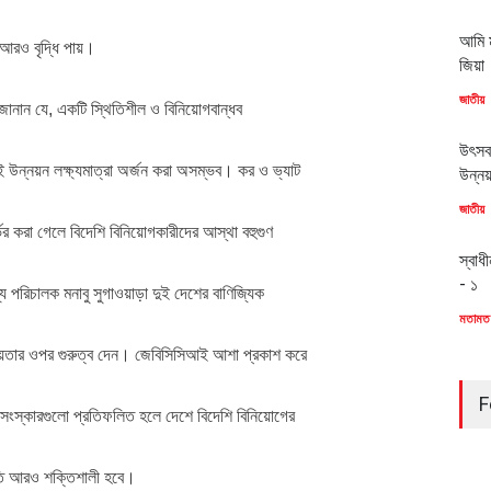
আমি ম
 আরও বৃদ্ধি পায়।
জিয়া
জাতীয়
ে জানান যে, একটি স্থিতিশীল ও বিনিয়োগবান্ধব
উৎসব
 উন্নয়ন লক্ষ্যমাত্রা অর্জন করা অসম্ভব। কর ও ভ্যাট
উন্ন
জাতীয়
্ভর করা গেলে বিদেশি বিনিয়োগকারীদের আস্থা বহুগুণ
স্বাধ
- ১
যে পরিচালক মনাবু সুগাওয়াড়া দুই দেশের বাণিজ্যিক
মতামত
সহায়তার ওপর গুরুত্ব দেন। জেবিসিসিআই আশা প্রকাশ করে
F
 সংস্কারগুলো প্রতিফলিত হলে দেশে বিদেশি বিনিয়োগের
তি আরও শক্তিশালী হবে।