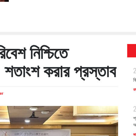
িবেশ নিশ্চিতে
শতাংশ করার প্রস্তাব
ব
রা
er
শ
অ
জ