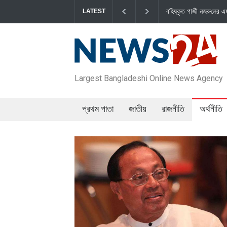
বহিষ্কৃত গাজী নজরু‌লের এম‌পি পদ বা‌তি‌লে স্পিকার-ইসিকে জামায়া‌তের চি‌ঠি
জামায়াত এ
LATEST
Largest Bangladeshi Online News Agency
প্রথম পাতা
জাতীয়
রাজনীতি
অর্থনীতি