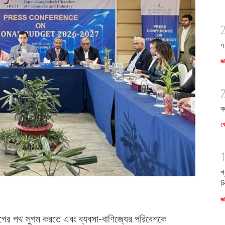
৭
জ
ক
খে
প
স
জ
োগের পথ সুগম করতে এবং ব্যবসা-বাণিজ্যের পরিবেশকে