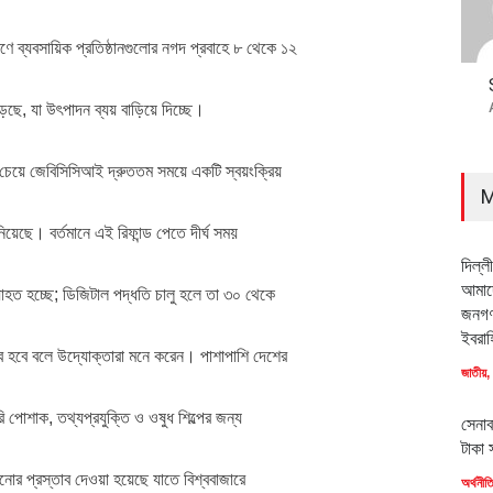
ে ব্যবসায়িক প্রতিষ্ঠানগুলোর নগদ প্রবাহে ৮ থেকে ১২
ড়ছে, যা উৎপাদন ব্যয় বাড়িয়ে দিচ্ছে।
র চেয়ে জেবিসিসিআই দ্রুততম সময়ে একটি স্বয়ংক্রিয়
M
ানিয়েছে। বর্তমানে এই রিফান্ড পেতে দীর্ঘ সময়
দিল্ল
আমাদে
্যাহত হচ্ছে; ডিজিটাল পদ্ধতি চালু হলে তা ৩০ থেকে
জনগণ
ইবরাহ
ভব হবে বলে উদ্যোক্তারা মনে করেন। পাশাপাশি দেশের
জাতীয়
,
রি পোশাক, তথ্যপ্রযুক্তি ও ওষুধ শিল্পের জন্য
সেনাব
টাকা 
নোর প্রস্তাব দেওয়া হয়েছে যাতে বিশ্ববাজারে
অর্থনীত