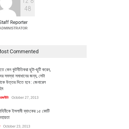
1
2
8
বৈশ্বিক প্রতিযোগিতা সক্ষমতা বাড়াতে
পোশাক শিল্পে নতুন উদ্যোগ
4
8
অর্থনীতি
July 23, 2026
Staff Reporter
ADMINISTRATOR
ost Commented
ীতে কেন কুটনীতিকরা ছুটা-ছুটি করেন,
র সমস্যা সমাধানের জন্য, সেটা
কে উত্তর দিতে হবে : জেনারেল
িম
রাজনীতি
October 27, 2013
াহিনীকে ইসলামী ব্যাংকের ১৫ কোটি
সহায়তা
ি
October 23, 2013