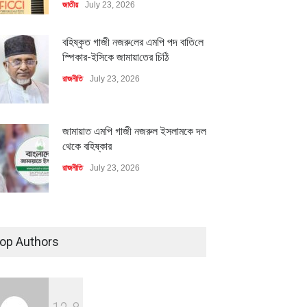
জাতীয়
July 23, 2026
বহিষ্কৃত গাজী নজরু‌লের এম‌পি পদ বা‌তি‌লে
স্পিকার-ইসিকে জামায়া‌তের চি‌ঠি
রাজনীতি
July 23, 2026
জামায়াত এমপি গাজী নজরুল ইসলামকে দল
থেকে বহিষ্কার
রাজনীতি
July 23, 2026
৪০০ মিলিয়ন ডলারের বিদেশি বিনিয়োগ
বাস্তবায়নের পথে
op Authors
অর্থনীতি
July 23, 2026