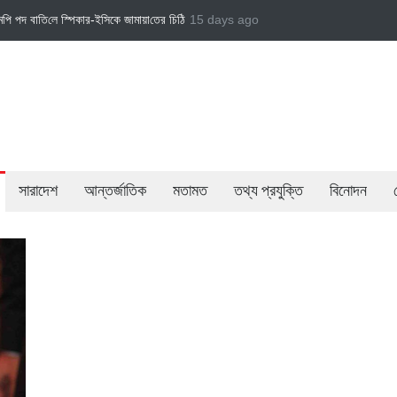
মপি গাজী নজরুল ইসলামকে দল থেকে বহিষ্কার
15 days ago
বেসরকারি খাতের গতিশীলতায় অর্থনীতি গড়ে তোলাই স
সারাদেশ
আন্তর্জাতিক
মতামত
তথ্য প্রযুক্তি
বিনোদন