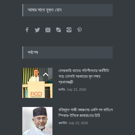
আমার সাথে যুক্ত হোন
সর্বশেষ
বেসরকারি খাতের গতিশীলতায় অর্থনীতি
গড়ে তোলাই সরকারের মূল লক্ষ্য:
প্রধানমন্ত্রী
জাতীয়
July 23, 2026
বহিষ্কৃত গাজী নজরু‌লের এম‌পি পদ বা‌তি‌লে
স্পিকার-ইসিকে জামায়া‌তের চি‌ঠি
রাজনীতি
July 23, 2026