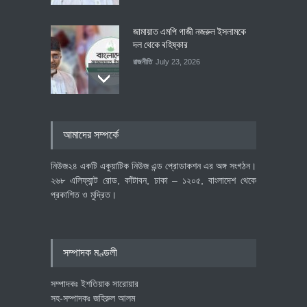
জামায়াত এমপি গাজী নজরুল ইসলামকে
দল থেকে বহিষ্কার
রাজনীতি
July 23, 2026
৪০০ মিলিয়ন ডলারের বিদেশি বিনিয়োগ
আমাদের সম্পর্কে
বাস্তবায়নের পথে
অর্থনীতি
July 23, 2026
নিউজ২৪ একটি একুয়াটিক নিউজ এন্ড প্রোডাকশন এর অঙ্গ সংগঠন।
২৬৮ এলিফ্যান্ট রোড, কাঁটাবন, ঢাকা – ১২০৫, বাংলাদেশ থেকে
প্রকাশিত ও মুদ্রিত।
বৈশ্বিক প্রতিযোগিতা সক্ষমতা বাড়াতে
পোশাক শিল্পে নতুন উদ্যোগ
অর্থনীতি
July 23, 2026
সম্পাদক মণ্ডলী
সম্পাদকঃ ইশতিয়াক সারোয়ার
সহ-সম্পাদকঃ জহিরুল আলম