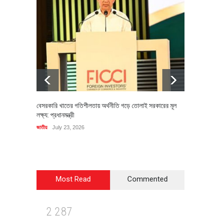
বেসরকারি খাতের গতিশীলতায় অর্থনীতি গড়ে তোলাই সরকারের মূল
বহিষ্কৃত 
লক্ষ্য: প্রধানমন্ত্রী
চি‌ঠি
জাতীয়
July 23, 2026
রাজনীতি
J
Most Read
Commented
2
2
8
7