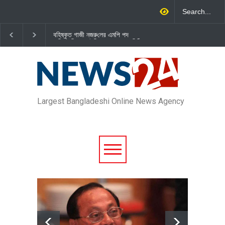
বহিষ্কৃত গাজী নজরু‌লের এম‌পি পদ
জামায়াত এমপি গাজী নজরুল ইসলামকে
বা‌তি‌লে স্পিকার-ইসিকে জামায়া‌তের চি‌ঠি
দল থেকে বহিষ্কার
Largest Bangladeshi Online News Agency