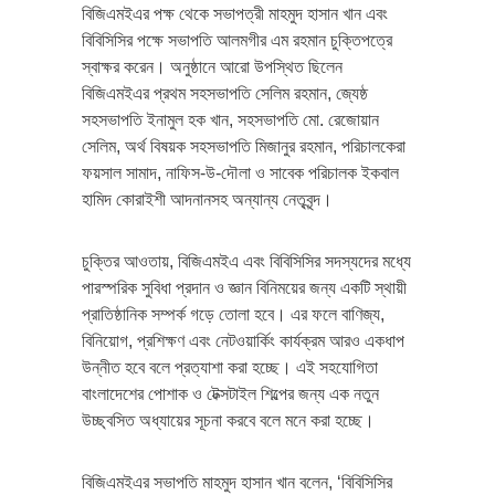
বিজিএমইএর পক্ষ থেকে সভাপত্রী মাহমুদ হাসান খান এবং
বিবিসিসির পক্ষে সভাপতি আলমগীর এম রহমান চুক্তিপত্রে
স্বাক্ষর করেন। অনুষ্ঠানে আরো উপস্থিত ছিলেন
বিজিএমইএর প্রথম সহসভাপতি সেলিম রহমান, জ্যেষ্ঠ
সহসভাপতি ইনামুল হক খান, সহসভাপতি মো. রেজোয়ান
সেলিম, অর্থ বিষয়ক সহসভাপতি মিজানুর রহমান, পরিচালকেরা
ফয়সাল সামাদ, নাফিস-উ-দৌলা ও সাবেক পরিচালক ইকবাল
হামিদ কোরাইশী আদনানসহ অন্যান্য নেতৃবৃন্দ।
চুক্তির আওতায়, বিজিএমইএ এবং বিবিসিসির সদস্যদের মধ্যে
পারস্পরিক সুবিধা প্রদান ও জ্ঞান বিনিময়ের জন্য একটি স্থায়ী
প্রাতিষ্ঠানিক সম্পর্ক গড়ে তোলা হবে। এর ফলে বাণিজ্য,
বিনিয়োগ, প্রশিক্ষণ এবং নেটওয়ার্কিং কার্যক্রম আরও একধাপ
উন্নীত হবে বলে প্রত্যাশা করা হচ্ছে। এই সহযোগিতা
বাংলাদেশের পোশাক ও টেক্সটাইল শিল্পের জন্য এক নতুন
উচ্ছ্বসিত অধ্যায়ের সূচনা করবে বলে মনে করা হচ্ছে।
বিজিএমইএর সভাপতি মাহমুদ হাসান খান বলেন, ‘বিবিসিসির