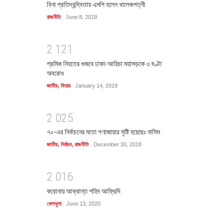
বিনা প্রতিদ্বন্দ্বিতায় এমপি হলেন খালেকপত্নী
রাজনীতি
June 8, 2018
2
1
2
1
শ্রমিক নিহতের গুজবে ঢাকা-আরিচা মহাসড়কে ৩ ঘণ্টা
অবরোধ
জাতীয়
,
ফিচার
January 14, 2019
2
0
2
5
৭০-এর নির্বাচনের মতো গণজোয়ার সৃষ্টি হয়েছেঃ নাসিম
জাতীয়
,
নির্বাচন
,
রাজনীতি
December 30, 2018
2
0
1
6
করোনায় আক্রান্ত শহিদ আফ্রিদি
খেলাধুলা
June 13, 2020