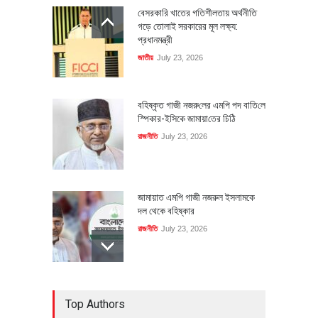
বেসরকারি খাতের গতিশীলতায় অর্থনীতি
গড়ে তোলাই সরকারের মূল লক্ষ্য:
প্রধানমন্ত্রী
জাতীয়
July 23, 2026
বহিষ্কৃত গাজী নজরু‌লের এম‌পি পদ বা‌তি‌লে
স্পিকার-ইসিকে জামায়া‌তের চি‌ঠি
রাজনীতি
July 23, 2026
জামায়াত এমপি গাজী নজরুল ইসলামকে
দল থেকে বহিষ্কার
রাজনীতি
July 23, 2026
৪০০ মিলিয়ন ডলারের বিদেশি বিনিয়োগ
Top Authors
বাস্তবায়নের পথে