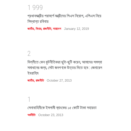
1
9
9
9
প্রধানমন্ত্রীর পরামর্শে মন্ত্রীদের পিএস নিয়োগ, এপিএস নিয়ে
সিদ্ধান্ত রবিবার
জাতীয়
,
ফিচার
,
রাজনীতি
,
সারাদেশ
January 12, 2019
2
দিল্লীতে কেন কুটনীতিকরা ছুটা-ছুটি করেন, আমাদের সমস্যা
সমাধানের জন্য, সেটা জনগণকে উত্তর দিতে হবে : জেনারেল
ইবরাহিম
জাতীয়
,
রাজনীতি
October 27, 2013
1
সেনাবাহিনীকে ইসলামী ব্যাংকের ১৫ কোটি টাকা সহায়তা
অর্থনীতি
October 23, 2013