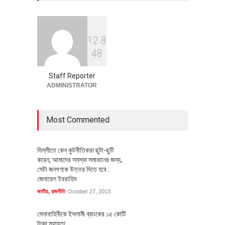
অর্থনীতি
July 23, 2026
1
2
8
বৈশ্বিক প্রতিযোগিতা সক্ষমতা বাড়াতে
4
8
পোশাক শিল্পে নতুন উদ্যোগ
অর্থনীতি
July 23, 2026
Staff Reporter
ADMINISTRATOR
Most Commented
দিল্লীতে কেন কুটনীতিকরা ছুটা-ছুটি
করেন, আমাদের সমস্যা সমাধানের জন্য,
সেটা জনগণকে উত্তর দিতে হবে :
জেনারেল ইবরাহিম
জাতীয়
,
রাজনীতি
October 27, 2013
সেনাবাহিনীকে ইসলামী ব্যাংকের ১৫ কোটি
টাকা সহায়তা