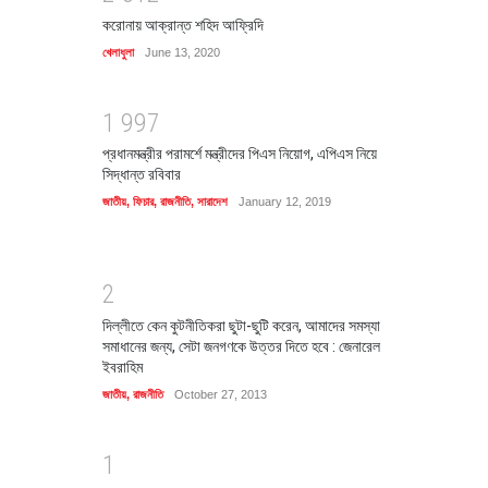
করোনায় আক্রান্ত শহিদ আফ্রিদি
খেলাধুলা
June 13, 2020
1
9
9
7
প্রধানমন্ত্রীর পরামর্শে মন্ত্রীদের পিএস নিয়োগ, এপিএস নিয়ে
সিদ্ধান্ত রবিবার
জাতীয়
,
ফিচার
,
রাজনীতি
,
সারাদেশ
January 12, 2019
2
দিল্লীতে কেন কুটনীতিকরা ছুটা-ছুটি করেন, আমাদের সমস্যা
সমাধানের জন্য, সেটা জনগণকে উত্তর দিতে হবে : জেনারেল
ইবরাহিম
জাতীয়
,
রাজনীতি
October 27, 2013
1