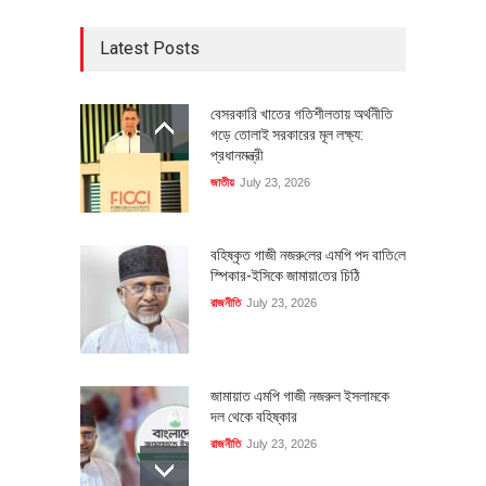
Latest Posts
বেসরকারি খাতের গতিশীলতায় অর্থনীতি
গড়ে তোলাই সরকারের মূল লক্ষ্য:
প্রধানমন্ত্রী
জাতীয়
July 23, 2026
বহিষ্কৃত গাজী নজরু‌লের এম‌পি পদ বা‌তি‌লে
স্পিকার-ইসিকে জামায়া‌তের চি‌ঠি
রাজনীতি
July 23, 2026
জামায়াত এমপি গাজী নজরুল ইসলামকে
দল থেকে বহিষ্কার
রাজনীতি
July 23, 2026