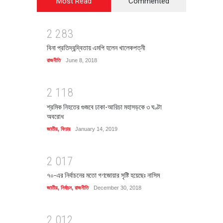
Most Read
Commented
2
2
8
3
বিনা প্রতিদ্বন্দ্বিতায় এমপি হলেন খালেকপত্নী
রাজনীতি
June 8, 2018
2
1
1
8
শ্রমিক নিহতের গুজবে ঢাকা-আরিচা মহাসড়কে ৩ ঘণ্টা
অবরোধ
জাতীয়
,
ফিচার
January 14, 2019
2
0
1
7
৭০-এর নির্বাচনের মতো গণজোয়ার সৃষ্টি হয়েছেঃ নাসিম
জাতীয়
,
নির্বাচন
,
রাজনীতি
December 30, 2018
2
0
1
2