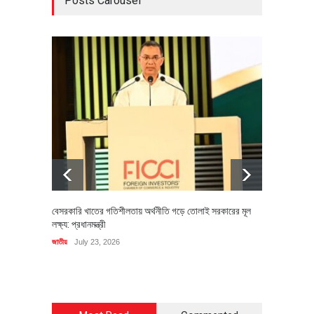
Posts Carousel
বেসরকারি খাতের গতিশীলতায় অর্থনীতি গড়ে তোলাই সরকারের মূল
বহিষ্কৃত 
লক্ষ্য: প্রধানমন্ত্রী
চি‌ঠি
জাতীয়
July 23, 2026
রাজনীতি
J