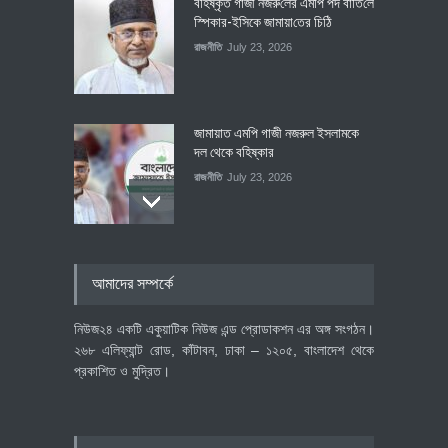
বহিষ্কৃত গাজী নজরু‌লের এম‌পি পদ বা‌তি‌লে
স্পিকার-ইসিকে জামায়া‌তের চি‌ঠি
রাজনীতি
July 23, 2026
জামায়াত এমপি গাজী নজরুল ইসলামকে
দল থেকে বহিষ্কার
রাজনীতি
July 23, 2026
৪০০ মিলিয়ন ডলারের বিদেশি বিনিয়োগ
আমাদের সম্পর্কে
বাস্তবায়নের পথে
অর্থনীতি
July 23, 2026
নিউজ২৪ একটি একুয়াটিক নিউজ এন্ড প্রোডাকশন এর অঙ্গ সংগঠন।
২৬৮ এলিফ্যান্ট রোড, কাঁটাবন, ঢাকা – ১২০৫, বাংলাদেশ থেকে
প্রকাশিত ও মুদ্রিত।
বৈশ্বিক প্রতিযোগিতা সক্ষমতা বাড়াতে
পোশাক শিল্পে নতুন উদ্যোগ
অর্থনীতি
July 23, 2026