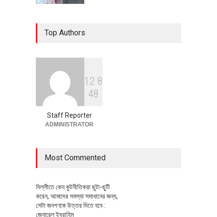
৪০০ মিলিয়ন ডলারের বিদেশি বিনিয়োগ
Top Authors
বাস্তবায়নের পথে
অর্থনীতি
July 23, 2026
1
2
8
বৈশ্বিক প্রতিযোগিতা সক্ষমতা বাড়াতে
4
8
পোশাক শিল্পে নতুন উদ্যোগ
অর্থনীতি
July 23, 2026
Staff Reporter
ADMINISTRATOR
Most Commented
দিল্লীতে কেন কুটনীতিকরা ছুটা-ছুটি
করেন, আমাদের সমস্যা সমাধানের জন্য,
সেটা জনগণকে উত্তর দিতে হবে :
জেনারেল ইবরাহিম