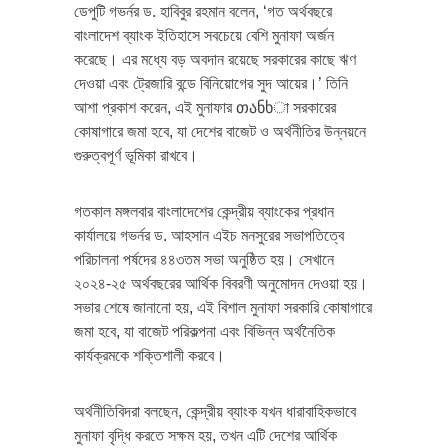
ডেপুটি গভর্নর ড. হাবিবুর রহমান বলেন, ‘গত অর্থবছরে
বাংলাদেশ ব্যাংক ইতিহাসে সবচেয়ে বেশি মুনাফা অর্জন
করেছে। এর মধ্যে বড় অবদান রয়েছে সরকারের কাছে ঋণ
দেওয়া এবং ট্রেজারি বন্ডে বিনিয়োগের সুদ আয়ের।’ তিনি
আশা প্রকাশ করেন, এই মুনাফার თანხা সরকারের
কোষাগারে জমা হবে, যা দেশের বাজেট ও অর্থনীতির উন্নয়নে
গুরুত্বপূর্ণ ভূমিকা রাখবে।
গতকাল মঙ্গলবার বাংলাদেশের কেন্দ্রীয় ব্যাংকের প্রধান
কার্যালয়ে গভর্নর ড. আহসান এইচ মনসুরের সভাপতিত্বে
পরিচালনা পর্ষদের ৪৪৩তম সভা অনুষ্ঠিত হয়। সেখানে
২০২৪-২৫ অর্থবছরের আর্থিক বিবরণী অনুমোদন দেওয়া হয়।
সভার শেষে জানানো হয়, এই বিশাল মুনাফা সরকারি কোষাগারে
জমা হবে, যা বাজেট পরিকল্পনা এবং বিভিন্ন অর্থনৈতিক
কার্যক্রমকে শক্তিশালী করবে।
অর্থনীতিবিদরা বলছেন, কেন্দ্রীয় ব্যাংক যখন ধারাবাহিকভাবে
মুনাফা বৃদ্ধি করতে সক্ষম হয়, তখন এটি দেশের আর্থিক