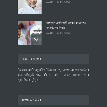
রাজনীতি
July 23, 2026
জামায়াত এমপি গাজী নজরুল ইসলামকে
দল থেকে বহিষ্কার
রাজনীতি
July 23, 2026
৪০০ মিলিয়ন ডলারের বিদেশি বিনিয়োগ
আমাদের সম্পর্কে
বাস্তবায়নের পথে
অর্থনীতি
July 23, 2026
নিউজ২৪ একটি একুয়াটিক নিউজ এন্ড প্রোডাকশন এর অঙ্গ সংগঠন।
২৬৮ এলিফ্যান্ট রোড, কাঁটাবন, ঢাকা – ১২০৫, বাংলাদেশ থেকে
প্রকাশিত ও মুদ্রিত।
বৈশ্বিক প্রতিযোগিতা সক্ষমতা বাড়াতে
পোশাক শিল্পে নতুন উদ্যোগ
অর্থনীতি
July 23, 2026
সম্পাদক মণ্ডলী