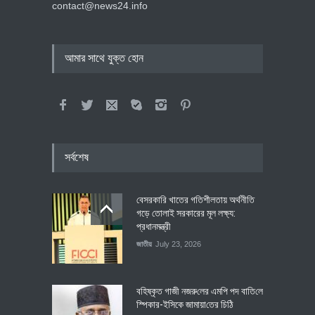
contact@news24.info
আমার সাথে যুক্ত হোন
সর্বশেষ
বেসরকারি খাতের গতিশীলতায় অর্থনীতি
গড়ে তোলাই সরকারের মূল লক্ষ্য:
প্রধানমন্ত্রী
জাতীয়
July 23, 2026
বহিষ্কৃত গাজী নজরু‌লের এম‌পি পদ বা‌তি‌লে
স্পিকার-ইসিকে জামায়া‌তের চি‌ঠি