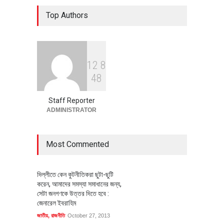
৪০০ মিলিয়ন ডলারের বিদেশি বিনিয়োগ
Top Authors
বাস্তবায়নের পথে
অর্থনীতি
July 23, 2026
1
2
8
বৈশ্বিক প্রতিযোগিতা সক্ষমতা বাড়াতে
4
8
পোশাক শিল্পে নতুন উদ্যোগ
অর্থনীতি
July 23, 2026
Staff Reporter
ADMINISTRATOR
Most Commented
দিল্লীতে কেন কুটনীতিকরা ছুটা-ছুটি
করেন, আমাদের সমস্যা সমাধানের জন্য,
সেটা জনগণকে উত্তর দিতে হবে :
জেনারেল ইবরাহিম
জাতীয়
,
রাজনীতি
October 27, 2013