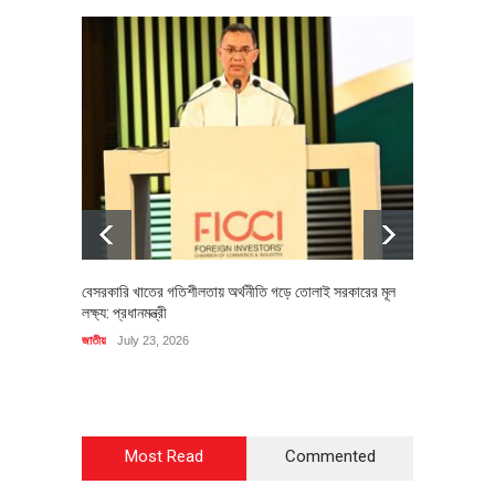
বেসরকারি খাতের গতিশীলতায় অর্থনীতি গড়ে তোলাই সরকারের মূল
বহিষ্কৃত 
লক্ষ্য: প্রধানমন্ত্রী
চি‌ঠি
জাতীয়
July 23, 2026
রাজনীতি
J
Most Read
Commented