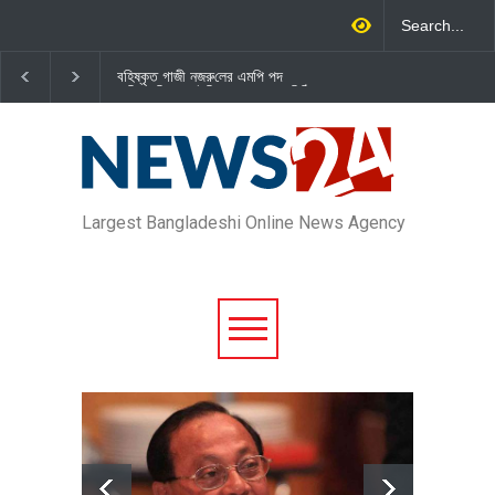
বহিষ্কৃত গাজী নজরু‌লের এম‌পি পদ
জামায়াত এমপি গাজী নজরুল ইসলামকে
বা‌তি‌লে স্পিকার-ইসিকে জামায়া‌তের চি‌ঠি
দল থেকে বহিষ্কার
Largest Bangladeshi Online News Agency