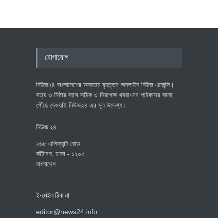
যোগাযোগ
নিউজ২৪ বাংলাদেশের অন্যতম বৃহত্তর অনলাইন নিউজ এজেন্সি।
সত্য ও নিষ্ঠার সাথে সঠিক ও নিরপেক্ষ খবরাখবর পাঠকদের কাছে
পৌঁছে দেওয়াই নিউজ২৪ এর মূল উদ্দেশ্য।
নিউজ ২৪
২৬৮ এলিফ্যান্ট রোড
কাঁটাবন, ঢাকা - ১২০৫
বাংলাদেশ
ই-মেইল ঠিকানা
editor@news24.info