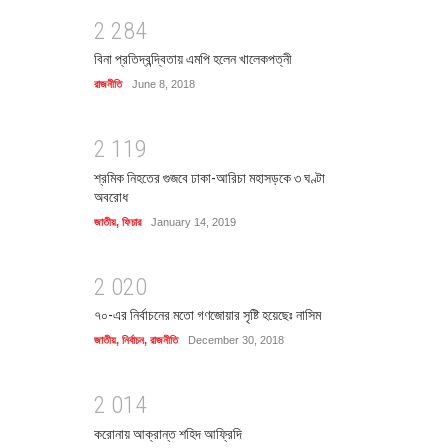
2
2
8
4
বিনা প্রতিদ্বন্দ্বিতায় এমপি হলেন খালেকপত্নী
রাজনীতি
June 8, 2018
2
1
1
9
শ্রমিক নিহতের গুজবে ঢাকা-আরিচা মহাসড়কে ৩ ঘণ্টা
অবরোধ
জাতীয়
,
ফিচার
January 14, 2019
2
0
2
0
৭০-এর নির্বাচনের মতো গণজোয়ার সৃষ্টি হয়েছেঃ নাসিম
জাতীয়
,
নির্বাচন
,
রাজনীতি
December 30, 2018
2
0
1
4
করোনায় আক্রান্ত শহিদ আফ্রিদি