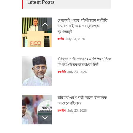
Latest Posts
বেসরকারি খাতের গতিশীলতায় অর্থনীতি
গড়ে তোলাই সরকারের মূল লক্ষ্য:
প্রধানমন্ত্রী
জাতীয়
July 23, 2026
বহিষ্কৃত গাজী নজরু‌লের এম‌পি পদ বা‌তি‌লে
স্পিকার-ইসিকে জামায়া‌তের চি‌ঠি
রাজনীতি
July 23, 2026
জামায়াত এমপি গাজী নজরুল ইসলামকে
দল থেকে বহিষ্কার
রাজনীতি
July 23, 2026