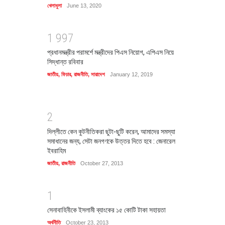
খেলাধুলা
June 13, 2020
1
9
9
7
প্রধানমন্ত্রীর পরামর্শে মন্ত্রীদের পিএস নিয়োগ, এপিএস নিয়ে
সিদ্ধান্ত রবিবার
জাতীয়
,
ফিচার
,
রাজনীতি
,
সারাদেশ
January 12, 2019
2
দিল্লীতে কেন কুটনীতিকরা ছুটা-ছুটি করেন, আমাদের সমস্যা
সমাধানের জন্য, সেটা জনগণকে উত্তর দিতে হবে : জেনারেল
ইবরাহিম
জাতীয়
,
রাজনীতি
October 27, 2013
1
সেনাবাহিনীকে ইসলামী ব্যাংকের ১৫ কোটি টাকা সহায়তা
অর্থনীতি
October 23, 2013