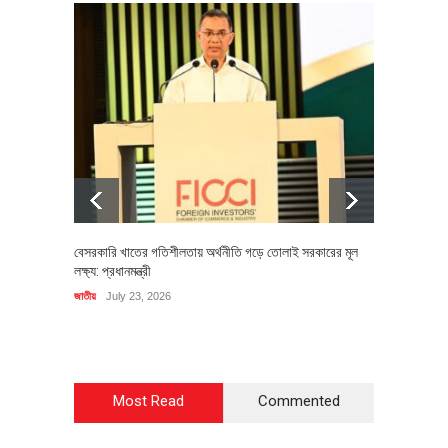
বেসরকারি খাতের গতিশীলতায় অর্থনীতি গড়ে তোলাই সরকারের মূল
বহিষ্কৃত 
লক্ষ্য: প্রধানমন্ত্রী
চি‌ঠি
জাতীয়
July 23, 2026
রাজনীতি
J
Most Read
Commented