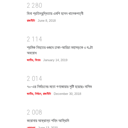
2
2
8
0
বিনা প্রতিদ্বন্দ্বিতায় এমপি হলেন খালেকপত্নী
রাজনীতি
June 8, 2018
2
1
1
4
শ্রমিক নিহতের গুজবে ঢাকা-আরিচা মহাসড়কে ৩ ঘণ্টা
অবরোধ
জাতীয়
,
ফিচার
January 14, 2019
2
0
1
4
৭০-এর নির্বাচনের মতো গণজোয়ার সৃষ্টি হয়েছেঃ নাসিম
জাতীয়
,
নির্বাচন
,
রাজনীতি
December 30, 2018
2
0
0
8
করোনায় আক্রান্ত শহিদ আফ্রিদি
খেলাধুলা
June 13, 2020