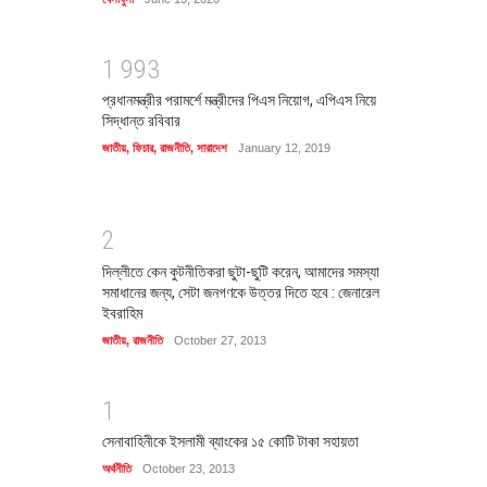
1
9
9
3
প্রধানমন্ত্রীর পরামর্শে মন্ত্রীদের পিএস নিয়োগ, এপিএস নিয়ে
সিদ্ধান্ত রবিবার
জাতীয়
,
ফিচার
,
রাজনীতি
,
সারাদেশ
January 12, 2019
2
দিল্লীতে কেন কুটনীতিকরা ছুটা-ছুটি করেন, আমাদের সমস্যা
সমাধানের জন্য, সেটা জনগণকে উত্তর দিতে হবে : জেনারেল
ইবরাহিম
জাতীয়
,
রাজনীতি
October 27, 2013
1
সেনাবাহিনীকে ইসলামী ব্যাংকের ১৫ কোটি টাকা সহায়তা
অর্থনীতি
October 23, 2013