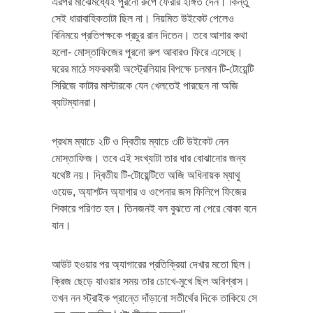
এরপর মাঝেমধ্যেই পুরনো রুপে ফেরার ইঙ্গিত দেন। কিন্তু
সেই ধারাবাহিকতাটা ছিল না। নিয়মিত উইকেট পেলেও
বিনিময়ে প্রতিপক্ষকে প্রচুর রান দিতেন। তবে আশার কথা
হলো- মোস্তাফিজের পুরনো রুপ আবারও ফিরে এসেছে।
ঘরের মাঠে সফরকারী অস্ট্রেলিয়ার বিপক্ষে চলমান টি-টোয়েন্টি
সিরিজে কাটার মাস্টারকে যেন খেলতেই পারছেন না অজি
ব্যাটম্যানরা।
প্রথম ম্যাচে ২টি ও দ্বিতীয় ম্যাচে ৩টি উইকেট নেন
মোস্তাফিজ। তবে এই সংখ্যাটা তার ধার বোঝানোর জন্য
যথেষ্ট নয়। দ্বিতীয় টি-টোয়েন্টিতে অজি অধিনায়ক ম্যাথু
ওয়েড, অ্যাশটন অ্যাগার ও ওপেনার জস ফিলিপে ফিজের
শিকারে পরিণত হন। তিনজনই বল বুঝতে না পেরে বোকা বনে
যান।
আউট হওয়ার পর অ্যাগারের প্রতিক্রিয়া দেখার মতো ছিল।
ক্রিজ ছেড়ে যাওয়ার সময় তার চোখে-মুখে ছিল অবিশ্বাস।
তখন নন স্ট্রাইক প্রান্তে দাঁড়ানো সতীর্থের দিকে তাকিয়ে সে