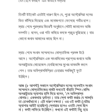
যেন হেসে বলছিল ‘এটা কীভাবে সম্ভব!’
তিনটি উইকেট এতটাই দারুণ ছিল যে, পুরো অস্ট্রেলিয়া দলের
ভিত কাঁপিয়ে দিয়েছে এবং মনোজগতে ফেলেছে গভীর ছাপ।
ম্যাচ শেষে পুরস্কার বিতরণী অনুষ্ঠানে সেটাই জানালেন অজি
দলপতি। বলেন, ওরা গতি কমিয়ে বলকে প্রচুর ঘুরিয়েছে। যার
কোনো জবাব আমাদের কাছে ছিল না।
ম্যাচ শেষে সংবাদ সম্মেলনেও মোস্তাফিজ প্রসঙ্গ উঠে
আসে। অস্ট্রেলিয়ান এক সাংবাদিকের প্রশ্নের জবাবে অজি
অলরাউন্ডার মোয়েজেস হেনরিকেসের মুখের ভাবভঙ্গি বদলে
গেল। তার অবিশ্বাসমিশ্রিত চেহারায় সবকিছুই ফুটে
উঠছিল।
আজ (৫ আগস্ট) সকালে অস্ট্রেলিয়ান দলের অনলাইন সংবাদ
সম্মেলনে মোস্তাফিজের নামটা শুনতেই বাঁহাতি স্পিন বোলিং
অলরাউন্ডার অ্যাগার হাসি দিয়ে বলেন, ‘সে অবিশ্বাস্য
বোলার। এককথায় দুর্দান্ত। তার স্লো বলটা করার যে সামর্থ্য
তা চোখধাঁধানো। এটা দারুণ দক্ষতা। ওর ওই বলটা (যেটায়
অ্যাগার আউট হয়েছিল) স্লোয়ার হলেও ওতটা স্লো ছিল
না। বলটা লাফিয়ে উঠেছিল। কখনো এই বলটাই নিচু হয়ে