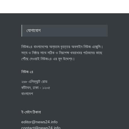
যোগাযোগ
নিউজ২৪ বাংলাদেশের অন্যতম বৃহত্তর অনলাইন নিউজ এজেন্সি।
সত্য ও নিষ্ঠার সাথে সঠিক ও নিরপেক্ষ খবরাখবর পাঠকদের কাছে
পৌঁছে দেওয়াই নিউজ২৪ এর মূল উদ্দেশ্য।
নিউজ ২৪
২৬৮ এলিফ্যান্ট রোড
কাঁটাবন, ঢাকা - ১২০৫
বাংলাদেশ
ই-মেইল ঠিকানা
editor@news24.info
contact@news24.info