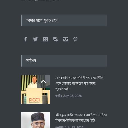
আমার সাথে যুক্ত হোন
সর্বশেষ
বেসরকারি খাতের গতিশীলতায় অর্থনীতি
গড়ে তোলাই সরকারের মূল লক্ষ্য:
প্রধানমন্ত্রী
জাতীয়
July 23, 2026
বহিষ্কৃত গাজী নজরু‌লের এম‌পি পদ বা‌তি‌লে
স্পিকার-ইসিকে জামায়া‌তের চি‌ঠি
রাজনীতি
July 23, 2026