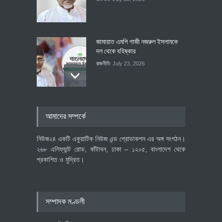
জামায়াত এমপি গাজী নজরুল ইসলামকে
দল থেকে বহিষ্কার
রাজনীতি
July 23, 2026
৪০০ মিলিয়ন ডলারের বিদেশি বিনিয়োগ
আমাদের সম্পর্কে
বাস্তবায়নের পথে
অর্থনীতি
July 23, 2026
নিউজ২৪ একটি একুয়াটিক নিউজ এন্ড প্রোডাকশন এর অঙ্গ সংগঠন।
২৬৮ এলিফ্যান্ট রোড, কাঁটাবন, ঢাকা – ১২০৫, বাংলাদেশ থেকে
প্রকাশিত ও মুদ্রিত।
বৈশ্বিক প্রতিযোগিতা সক্ষমতা বাড়াতে
পোশাক শিল্পে নতুন উদ্যোগ
অর্থনীতি
July 23, 2026
সম্পাদক মণ্ডলী