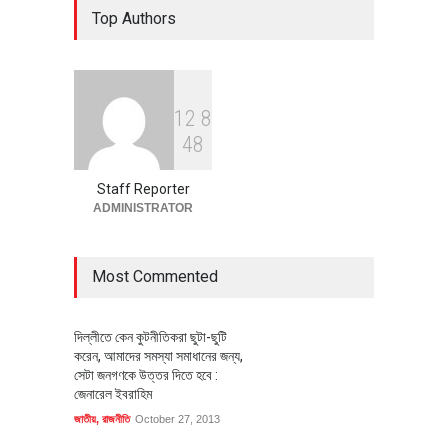
Top Authors
বাস্তবায়নের পথে
অর্থনীতি
July 23, 2026
1
2
8
বৈশ্বিক প্রতিযোগিতা সক্ষমতা বাড়াতে
4
8
পোশাক শিল্পে নতুন উদ্যোগ
অর্থনীতি
July 23, 2026
Staff Reporter
ADMINISTRATOR
Most Commented
দিল্লীতে কেন কুটনীতিকরা ছুটা-ছুটি
করেন, আমাদের সমস্যা সমাধানের জন্য,
সেটা জনগণকে উত্তর দিতে হবে :
জেনারেল ইবরাহিম
জাতীয়
,
রাজনীতি
October 27, 2013