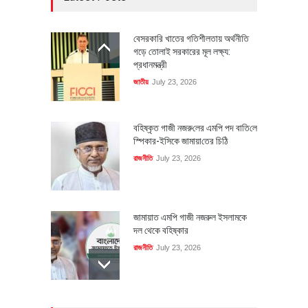
বেসরকারি খাতের গতিশীলতায় অর্থনীতি
গড়ে তোলাই সরকারের মূল লক্ষ্য:
প্রধানমন্ত্রী
জাতীয়
July 23, 2026
বহিষ্কৃত গাজী নজরু‌লের এম‌পি পদ বা‌তি‌লে
স্পিকার-ইসিকে জামায়া‌তের চি‌ঠি
রাজনীতি
July 23, 2026
জামায়াত এমপি গাজী নজরুল ইসলামকে
দল থেকে বহিষ্কার
রাজনীতি
July 23, 2026
৪০০ মিলিয়ন ডলারের বিদেশি বিনিয়োগ