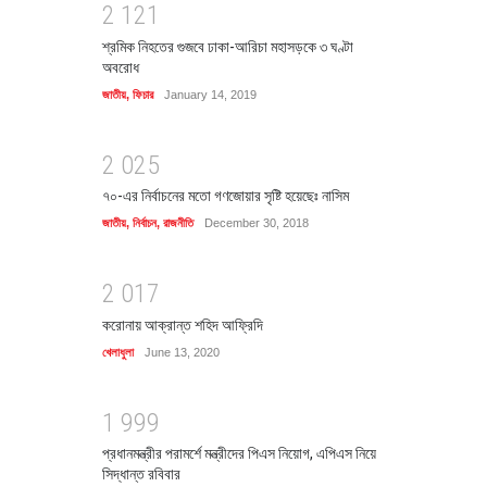
2
1
2
1
শ্রমিক নিহতের গুজবে ঢাকা-আরিচা মহাসড়কে ৩ ঘণ্টা
অবরোধ
জাতীয়
,
ফিচার
January 14, 2019
2
0
2
5
৭০-এর নির্বাচনের মতো গণজোয়ার সৃষ্টি হয়েছেঃ নাসিম
জাতীয়
,
নির্বাচন
,
রাজনীতি
December 30, 2018
2
0
1
7
করোনায় আক্রান্ত শহিদ আফ্রিদি
খেলাধুলা
June 13, 2020
1
9
9
9
প্রধানমন্ত্রীর পরামর্শে মন্ত্রীদের পিএস নিয়োগ, এপিএস নিয়ে
সিদ্ধান্ত রবিবার