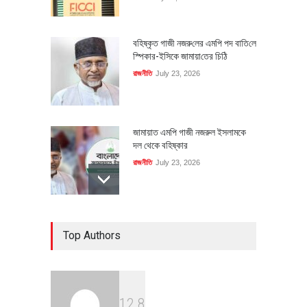
বহিষ্কৃত গাজী নজরু‌লের এম‌পি পদ বা‌তি‌লে
স্পিকার-ইসিকে জামায়া‌তের চি‌ঠি
রাজনীতি
July 23, 2026
জামায়াত এমপি গাজী নজরুল ইসলামকে
দল থেকে বহিষ্কার
রাজনীতি
July 23, 2026
৪০০ মিলিয়ন ডলারের বিদেশি বিনিয়োগ
Top Authors
বাস্তবায়নের পথে
অর্থনীতি
July 23, 2026
1
2
8