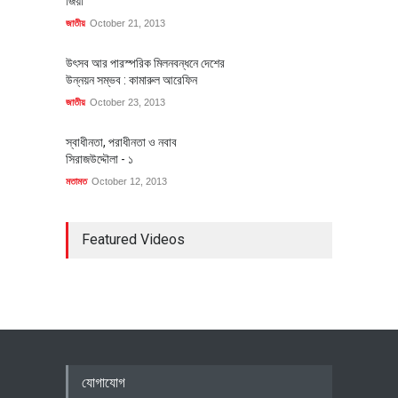
জিয়া
জাতীয়
October 21, 2013
উৎসব আর পারস্পরিক মিলনবন্ধনে দেশের
উন্নয়ন সম্ভব : কামারুল আরেফিন
জাতীয়
October 23, 2013
স্বাধীনতা, পরাধীনতা ও নবাব
সিরাজউদ্দৌলা - ১
মতামত
October 12, 2013
Featured Videos
যোগাযোগ