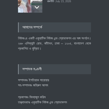
রাজনীতি
July 23, 2026
৪০০ মিলিয়ন ডলারের বিদেশি বিনিয়োগ
আমাদের সম্পর্কে
বাস্তবায়নের পথে
অর্থনীতি
July 23, 2026
নিউজ২৪ একটি একুয়াটিক নিউজ এন্ড প্রোডাকশন এর অঙ্গ সংগঠন।
২৬৮ এলিফ্যান্ট রোড, কাঁটাবন, ঢাকা – ১২০৫, বাংলাদেশ থেকে
প্রকাশিত ও মুদ্রিত।
বৈশ্বিক প্রতিযোগিতা সক্ষমতা বাড়াতে
পোশাক শিল্পে নতুন উদ্যোগ
অর্থনীতি
July 23, 2026
সম্পাদক মণ্ডলী
সম্পাদকঃ ইশতিয়াক সারোয়ার
সহ-সম্পাদকঃ জহিরুল আলম
প্রকাশকঃ মিনহাজুল করিম
তত্ত্বাবধানঃ একুয়াটিক নিউজ এন্ড প্রোডাকশন