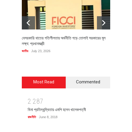
বেসরকারি খাতের গতিশীলতায় অর্থনীতি গড়ে তোলাই সরকারের মূল
বহিষ্কৃত 
লক্ষ্য: প্রধানমন্ত্রী
চি‌ঠি
জাতীয়
July 23, 2026
রাজনীতি
J
Most Read
Commented
2
2
8
7
বিনা প্রতিদ্বন্দ্বিতায় এমপি হলেন খালেকপত্নী
রাজনীতি
June 8, 2018