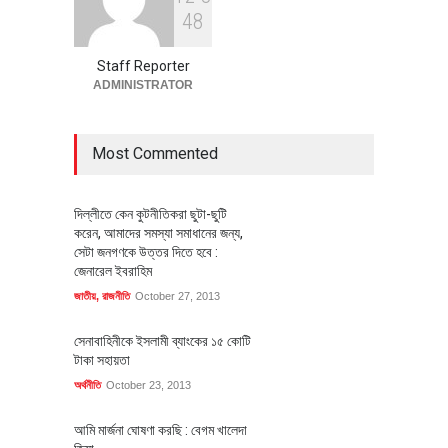
বৈশ্বিক প্রতিযোগিতা সক্ষমতা বাড়াতে
4
8
পোশাক শিল্পে নতুন উদ্যোগ
অর্থনীতি
July 23, 2026
Staff Reporter
ADMINISTRATOR
Most Commented
দিল্লীতে কেন কুটনীতিকরা ছুটা-ছুটি
করেন, আমাদের সমস্যা সমাধানের জন্য,
সেটা জনগণকে উত্তর দিতে হবে :
জেনারেল ইবরাহিম
জাতীয়
,
রাজনীতি
October 27, 2013
সেনাবাহিনীকে ইসলামী ব্যাংকের ১৫ কোটি
টাকা সহায়তা
অর্থনীতি
October 23, 2013
আমি মার্জনা ঘোষণা করছি : বেগম খালেদা