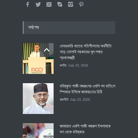
সর্বশেষ
বেসরকারি খাতের গতিশীলতায় অর্থনীতি
গড়ে তোলাই সরকারের মূল লক্ষ্য:
প্রধানমন্ত্রী
জাতীয়
July 23, 2026
বহিষ্কৃত গাজী নজরু‌লের এম‌পি পদ বা‌তি‌লে
স্পিকার-ইসিকে জামায়া‌তের চি‌ঠি
রাজনীতি
July 23, 2026
জামায়াত এমপি গাজী নজরুল ইসলামকে
দল থেকে বহিষ্কার