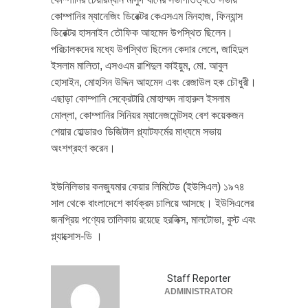
কোম্পানির ম্যানেজিং ডিরেক্টর কেএসএম মিনহাজ, ফিন্যান্স
ডিরেক্টর হাসনাইন তৌফিক আহমেদ উপস্থিত ছিলেন।
পরিচালকদের মধ্যে উপস্থিত ছিলেন কেদার লেলে, জাহিদুল
ইসলাম মালিতা, এসওএম রাশিদুল কাইয়ুম, মো. আবুল
হোসাইন, মোহসিন উদ্দিন আহমেদ এবং রেজাউল হক চৌধুরী।
এছাড়া কোম্পানি সেক্রেটারি মোহাম্মদ নাহারুল ইসলাম
মোল্লা, কোম্পানির সিনিয়র ম্যানেজমেন্টসহ বেশ কয়েকজন
শেয়ার হোল্ডারও ডিজিটাল প্ল্যাটফর্মের মাধ্যমে সভায়
অংশগ্রহণ করেন।
ইউনিলিভার কনজ্যুমার কেয়ার লিমিটেড (ইউসিএল) ১৯৭৪
সাল থেকে বাংলাদেশে কার্যক্রম চালিয়ে আসছে। ইউসিএলের
জনপ্রিয় পণ্যের তালিকায় রয়েছে হরলিক্স, মালটোভা, বুস্ট এবং
গ্ল্যাক্সোস-ডি ।
Staff Reporter
ADMINISTRATOR