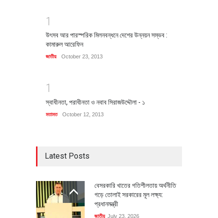
1
উৎসব আর পারস্পরিক মিলনবন্ধনে দেশের উন্নয়ন সম্ভব :
কামারুল আরেফিন
জাতীয়
October 23, 2013
1
স্বাধীনতা, পরাধীনতা ও নবাব সিরাজউদ্দৌলা - ১
মতামত
October 12, 2013
Latest Posts
বেসরকারি খাতের গতিশীলতায় অর্থনীতি
গড়ে তোলাই সরকারের মূল লক্ষ্য:
প্রধানমন্ত্রী
জাতীয়
July 23, 2026