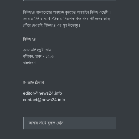
নিউজ২৪ বাংলাদেশের অন্যতম বৃহত্তর অনলাইন নিউজ এজেন্সি।
সত্য ও নিষ্ঠার সাথে সঠিক ও নিরপেক্ষ খবরাখবর পাঠকদের কাছে
পৌঁছে দেওয়াই নিউজ২৪ এর মূল উদ্দেশ্য।
নিউজ ২৪
২৬৮ এলিফ্যান্ট রোড
কাঁটাবন, ঢাকা - ১২০৫
বাংলাদেশ
ই-মেইল ঠিকানা
editor@news24.info
contact@news24.info
আমার সাথে যুক্ত হোন