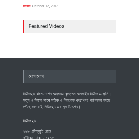
মতামত
October 12, 2013
Featured Videos
যোগাযোগ
নিউজ২৪ বাংলাদেশের অন্যতম বৃহত্তর অনলাইন নিউজ এজেন্সি।
সত্য ও নিষ্ঠার সাথে সঠিক ও নিরপেক্ষ খবরাখবর পাঠকদের কাছে
পৌঁছে দেওয়াই নিউজ২৪ এর মূল উদ্দেশ্য।
নিউজ ২৪
২৬৮ এলিফ্যান্ট রোড
কাঁটাবন, ঢাকা - ১২০৫