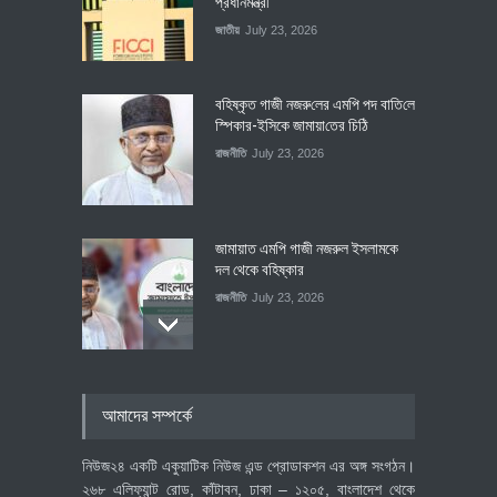
প্রধানমন্ত্রী
জাতীয়
July 23, 2026
বহিষ্কৃত গাজী নজরু‌লের এম‌পি পদ বা‌তি‌লে
স্পিকার-ইসিকে জামায়া‌তের চি‌ঠি
রাজনীতি
July 23, 2026
জামায়াত এমপি গাজী নজরুল ইসলামকে
দল থেকে বহিষ্কার
রাজনীতি
July 23, 2026
৪০০ মিলিয়ন ডলারের বিদেশি বিনিয়োগ
আমাদের সম্পর্কে
বাস্তবায়নের পথে
অর্থনীতি
July 23, 2026
নিউজ২৪ একটি একুয়াটিক নিউজ এন্ড প্রোডাকশন এর অঙ্গ সংগঠন।
২৬৮ এলিফ্যান্ট রোড, কাঁটাবন, ঢাকা – ১২০৫, বাংলাদেশ থেকে