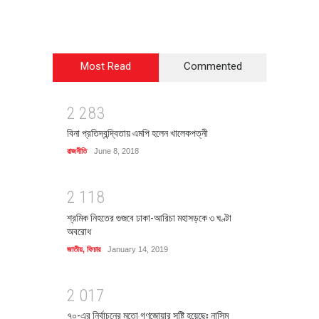
Most Read
Commented
2
2
8
3
বিনা প্রতিদ্বন্দ্বিতায় এমপি হলেন খালেকপত্নী
রাজনীতি
June 8, 2018
2
1
1
8
শ্রমিক নিহতের গুজবে ঢাকা-আরিচা মহাসড়কে ৩ ঘণ্টা
অবরোধ
জাতীয়
,
ফিচার
January 14, 2019
2
0
1
7
৭০-এর নির্বাচনের মতো গণজোয়ার সৃষ্টি হয়েছেঃ নাসিম