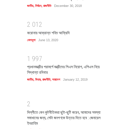
জাতীয়
,
নির্বাচন
,
রাজনীতি
December 30, 2018
2
0
1
2
করোনায় আক্রান্ত শহিদ আফ্রিদি
খেলাধুলা
June 13, 2020
1
9
9
7
প্রধানমন্ত্রীর পরামর্শে মন্ত্রীদের পিএস নিয়োগ, এপিএস নিয়ে
সিদ্ধান্ত রবিবার
জাতীয়
,
ফিচার
,
রাজনীতি
,
সারাদেশ
January 12, 2019
2
দিল্লীতে কেন কুটনীতিকরা ছুটা-ছুটি করেন, আমাদের সমস্যা
সমাধানের জন্য, সেটা জনগণকে উত্তর দিতে হবে : জেনারেল
ইবরাহিম