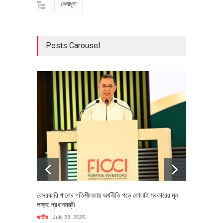
খেলাধুলা
Posts Carousel
বেসরকারি খাতের গতিশীলতায় অর্থনীতি গড়ে তোলাই সরকারের মূল
বহিষ্কৃত 
লক্ষ্য: প্রধানমন্ত্রী
চি‌ঠি
জাতীয়
July 23, 2026
রাজনীতি
J