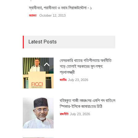
স্বাধীনতা, পরাধীনতা ও নবাব সিরাজউদ্দৌলা - ১
মতামত
October 12, 2013
Latest Posts
বেসরকারি খাতের গতিশীলতায় অর্থনীতি
গড়ে তোলাই সরকারের মূল লক্ষ্য:
প্রধানমন্ত্রী
জাতীয়
July 23, 2026
বহিষ্কৃত গাজী নজরু‌লের এম‌পি পদ বা‌তি‌লে
স্পিকার-ইসিকে জামায়া‌তের চি‌ঠি
রাজনীতি
July 23, 2026