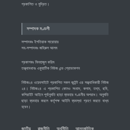
প্রকাশিত ও মুদ্রিত।
বৈশ্বিক প্রতিযোগিতা সক্ষমতা বাড়াতে
পোশাক শিল্পে নতুন উদ্যোগ
অর্থনীতি
July 23, 2026
সম্পাদক মণ্ডলী
সম্পাদকঃ ইশতিয়াক সারোয়ার
সহ-সম্পাদকঃ জহিরুল আলম
প্রকাশকঃ মিনহাজুল করিম
তত্ত্বাবধানঃ একুয়াটিক নিউজ এন্ড প্রোডাকশন
নিউজ২৪ ওয়েবসাইটে প্রকাশিত সকল কন্টেন্ট এর সত্ত্বাধিকারী নিউজ
২৪। নিউজ২৪ এ প্রকাশিত কোনও সংবাদ, কলাম, তথ্য, ছবি,
কপিরাইট আইনে পূর্বানুমতি ছাড়া ব্যবহার দণ্ডনীয় অপরাধ। অনুমতি
ছাড়া ব্যবহার করলে কর্তৃপক্ষ আইনি ব্যবস্থা গ্রহণ করতে বাধ্য
হবেন।
জাতীয়
রাজনীতি
অর্থনীতি
আন্তর্জাতিক