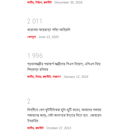
জাতীয়
,
নির্বাচন
,
রাজনীতি
December 30, 2018
2
0
1
1
করোনায় আক্রান্ত শহিদ আফ্রিদি
খেলাধুলা
June 13, 2020
1
9
9
6
প্রধানমন্ত্রীর পরামর্শে মন্ত্রীদের পিএস নিয়োগ, এপিএস নিয়ে
সিদ্ধান্ত রবিবার
জাতীয়
,
ফিচার
,
রাজনীতি
,
সারাদেশ
January 12, 2019
2
দিল্লীতে কেন কুটনীতিকরা ছুটা-ছুটি করেন, আমাদের সমস্যা
সমাধানের জন্য, সেটা জনগণকে উত্তর দিতে হবে : জেনারেল
ইবরাহিম
জাতীয়
,
রাজনীতি
October 27, 2013