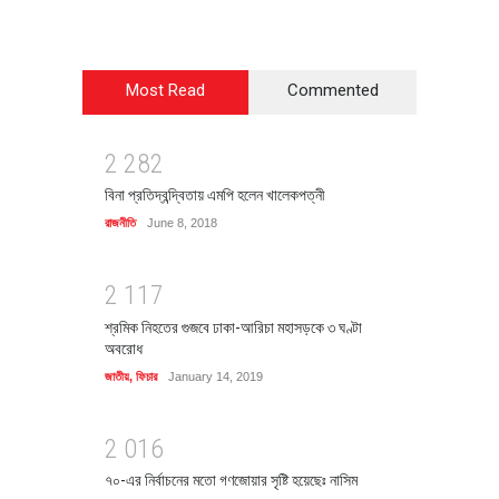
Most Read
Commented
2
2
8
2
বিনা প্রতিদ্বন্দ্বিতায় এমপি হলেন খালেকপত্নী
রাজনীতি
June 8, 2018
2
1
1
7
শ্রমিক নিহতের গুজবে ঢাকা-আরিচা মহাসড়কে ৩ ঘণ্টা
অবরোধ
জাতীয়
,
ফিচার
January 14, 2019
2
0
1
6
৭০-এর নির্বাচনের মতো গণজোয়ার সৃষ্টি হয়েছেঃ নাসিম