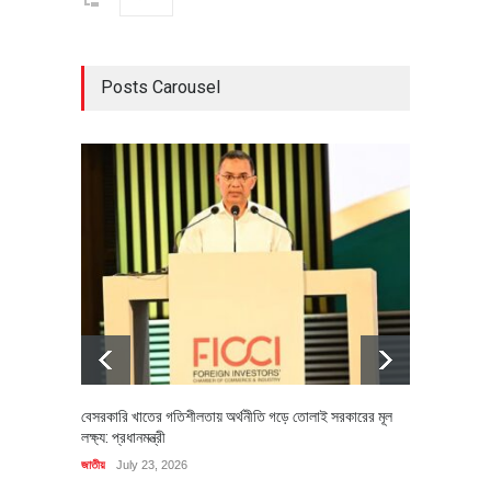
Posts Carousel
বেসরকারি খাতের গতিশীলতায় অর্থনীতি গড়ে তোলাই সরকারের মূল
বহিষ্কৃত 
লক্ষ্য: প্রধানমন্ত্রী
চি‌ঠি
জাতীয়
July 23, 2026
রাজনীতি
J