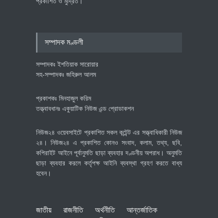
প্রকাশিত ও মুদ্রিত।
বৈশ্বিক প্রতিযোগিতা সক্ষমতা বাড়াতে
পোশাক শিল্পে নতুন উদ্যোগ
অর্থনীতি
July 23, 2026
সম্পাদক মণ্ডলী
সম্পাদকঃ ইশতিয়াক সারোয়ার
সহ-সম্পাদকঃ জহিরুল আলম
প্রকাশকঃ মিনহাজুল করিম
তত্ত্বাবধানঃ একুয়াটিক নিউজ এন্ড প্রোডাকশন
নিউজ২৪ ওয়েবসাইটে প্রকাশিত সকল কন্টেন্ট এর সত্ত্বাধিকারী নিউজ
২৪। নিউজ২৪ এ প্রকাশিত কোনও সংবাদ, কলাম, তথ্য, ছবি,
কপিরাইট আইনে পূর্বানুমতি ছাড়া ব্যবহার দণ্ডনীয় অপরাধ। অনুমতি
ছাড়া ব্যবহার করলে কর্তৃপক্ষ আইনি ব্যবস্থা গ্রহণ করতে বাধ্য
হবেন।
জাতীয়
রাজনীতি
অর্থনীতি
আন্তর্জাতিক