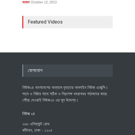
মতামত
October 12, 2013
Featured Videos
যোগাযোগ
নিউজ২৪ বাংলাদেশের অন্যতম বৃহত্তর অনলাইন নিউজ এজেন্সি।
সত্য ও নিষ্ঠার সাথে সঠিক ও নিরপেক্ষ খবরাখবর পাঠকদের কাছে
পৌঁছে দেওয়াই নিউজ২৪ এর মূল উদ্দেশ্য।
নিউজ ২৪
২৬৮ এলিফ্যান্ট রোড
কাঁটাবন, ঢাকা - ১২০৫