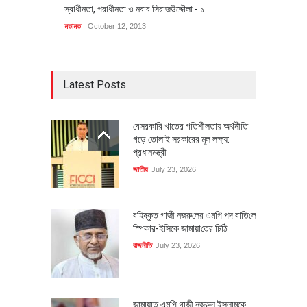
স্বাধীনতা, পরাধীনতা ও নবাব সিরাজউদ্দৌলা - ১
মতামত
October 12, 2013
Latest Posts
বেসরকারি খাতের গতিশীলতায় অর্থনীতি
গড়ে তোলাই সরকারের মূল লক্ষ্য:
প্রধানমন্ত্রী
জাতীয়
July 23, 2026
বহিষ্কৃত গাজী নজরু‌লের এম‌পি পদ বা‌তি‌লে
স্পিকার-ইসিকে জামায়া‌তের চি‌ঠি
রাজনীতি
July 23, 2026
জামায়াত এমপি গাজী নজরুল ইসলামকে