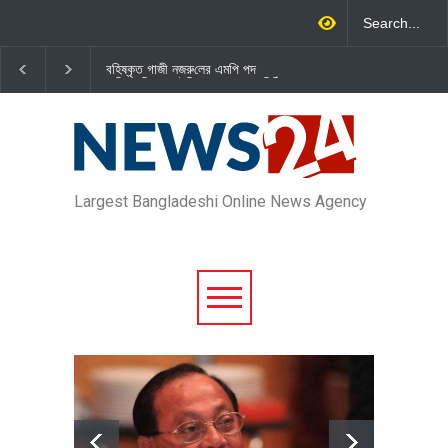
বহিষ্কৃত গাজী নজরু‌লের এম‌পি পদ
জামায়াত এমপি গাজী নজরুল ইসলামকে
বা‌তি‌লে স্পিকার-ইসিকে জামায়া‌তের চি‌ঠি
দল থেকে বহিষ্কার
Largest Bangladeshi Online News Agency