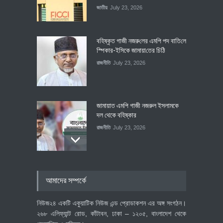
জাতীয়
July 23, 2026
বহিষ্কৃত গাজী নজরু‌লের এম‌পি পদ বা‌তি‌লে
স্পিকার-ইসিকে জামায়া‌তের চি‌ঠি
রাজনীতি
July 23, 2026
জামায়াত এমপি গাজী নজরুল ইসলামকে
দল থেকে বহিষ্কার
রাজনীতি
July 23, 2026
৪০০ মিলিয়ন ডলারের বিদেশি বিনিয়োগ
আমাদের সম্পর্কে
বাস্তবায়নের পথে
অর্থনীতি
July 23, 2026
নিউজ২৪ একটি একুয়াটিক নিউজ এন্ড প্রোডাকশন এর অঙ্গ সংগঠন।
২৬৮ এলিফ্যান্ট রোড, কাঁটাবন, ঢাকা – ১২০৫, বাংলাদেশ থেকে